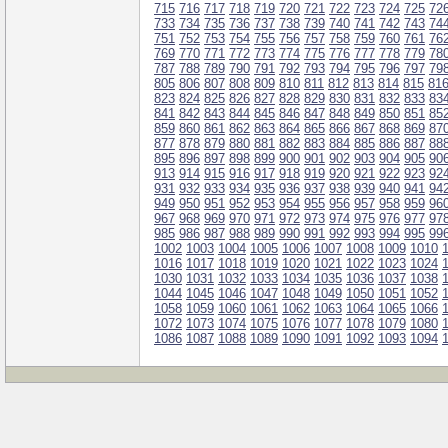
715
716
717
718
719
720
721
722
723
724
725
72
733
734
735
736
737
738
739
740
741
742
743
74
751
752
753
754
755
756
757
758
759
760
761
76
769
770
771
772
773
774
775
776
777
778
779
78
787
788
789
790
791
792
793
794
795
796
797
79
805
806
807
808
809
810
811
812
813
814
815
81
823
824
825
826
827
828
829
830
831
832
833
83
841
842
843
844
845
846
847
848
849
850
851
85
859
860
861
862
863
864
865
866
867
868
869
87
877
878
879
880
881
882
883
884
885
886
887
88
895
896
897
898
899
900
901
902
903
904
905
90
913
914
915
916
917
918
919
920
921
922
923
92
931
932
933
934
935
936
937
938
939
940
941
94
949
950
951
952
953
954
955
956
957
958
959
96
967
968
969
970
971
972
973
974
975
976
977
97
985
986
987
988
989
990
991
992
993
994
995
99
1002
1003
1004
1005
1006
1007
1008
1009
1010
1016
1017
1018
1019
1020
1021
1022
1023
1024
1030
1031
1032
1033
1034
1035
1036
1037
1038
1044
1045
1046
1047
1048
1049
1050
1051
1052
1058
1059
1060
1061
1062
1063
1064
1065
1066
1072
1073
1074
1075
1076
1077
1078
1079
1080
1086
1087
1088
1089
1090
1091
1092
1093
1094