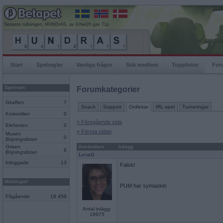
Senaste rullningen, HUNDrAS, av Ethel26 gav 71p
Start
Spelregler
Vanliga frågor
Sök medlem
Topplistor
For
Spelrum
Forumkategorier
Giraffen
7
Snack
Support
Ordlekar
IRL-spel
Turneringar
Krokodilen
0
« Föregående sida
Elefanten
0
« Första sidan
Musen
0
Böjningslistan
Grisen
Användare
Inlägg
6
Böjningslistan
LenaG
Inloggade
13
Falskt
Mobilspel
PUM har symaskin
Pågående
18 456
Antal inlägg:
19975