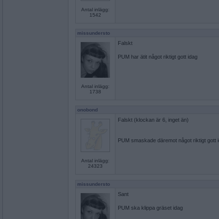
Antal inlägg:
1542
missundersto
Falskt
PUM har ätit något riktigt gott idag
Antal inlägg:
1738
onobond
Falskt (klockan är 6, inget än)
PUM smaskade däremot något riktigt gott i
Antal inlägg:
24323
missundersto
Sant
PUM ska klippa gräset idag