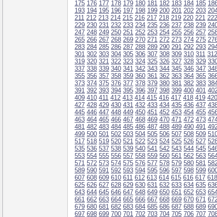
175
176
177
178
179
180
181
182
183
184
185
18
193
194
195
196
197
198
199
200
201
202
203
20
211
212
213
214
215
216
217
218
219
220
221
22
229
230
231
232
233
234
235
236
237
238
239
24
247
248
249
250
251
252
253
254
255
256
257
25
265
266
267
268
269
270
271
272
273
274
275
27
283
284
285
286
287
288
289
290
291
292
293
29
301
302
303
304
305
306
307
308
309
310
311
31
319
320
321
322
323
324
325
326
327
328
329
33
337
338
339
340
341
342
343
344
345
346
347
34
355
356
357
358
359
360
361
362
363
364
365
36
373
374
375
376
377
378
379
380
381
382
383
38
391
392
393
394
395
396
397
398
399
400
401
40
409
410
411
412
413
414
415
416
417
418
419
42
427
428
429
430
431
432
433
434
435
436
437
43
445
446
447
448
449
450
451
452
453
454
455
45
463
464
465
466
467
468
469
470
471
472
473
47
481
482
483
484
485
486
487
488
489
490
491
49
499
500
501
502
503
504
505
506
507
508
509
51
517
518
519
520
521
522
523
524
525
526
527
52
535
536
537
538
539
540
541
542
543
544
545
54
553
554
555
556
557
558
559
560
561
562
563
56
571
572
573
574
575
576
577
578
579
580
581
58
589
590
591
592
593
594
595
596
597
598
599
60
607
608
609
610
611
612
613
614
615
616
617
61
625
626
627
628
629
630
631
632
633
634
635
63
643
644
645
646
647
648
649
650
651
652
653
65
661
662
663
664
665
666
667
668
669
670
671
67
679
680
681
682
683
684
685
686
687
688
689
69
697
698
699
700
701
702
703
704
705
706
707
70