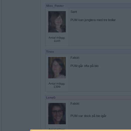
Miss_Foster
Sant
PUM kan jonglera med tre bollar
Antal inlägg:
1145
Tince
Falskt
PUM går ofta på bio
Antal inlägg:
1399
LenaG
Falskt
PUM var dock på bio igår
Antal inlägg: