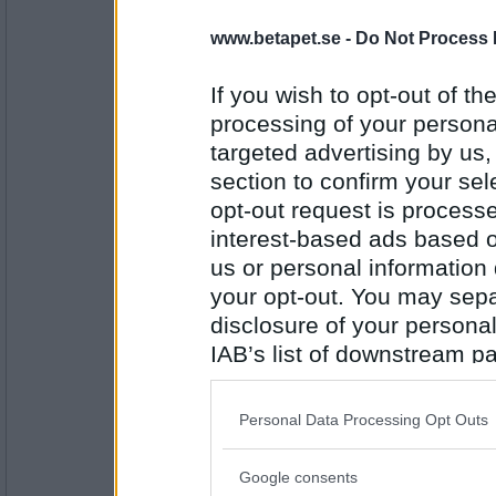
19975
www.betapet.se -
Do Not Process 
onobond
Falskt
If you wish to opt-out of the
Pum äter gärna fisk
processing of your personal
targeted advertising by us
Antal inlägg:
section to confirm your sel
24323
opt-out request is proces
missundersto
interest-based ads based o
Sant
us or personal information d
PUM tycker om att vara själv
your opt-out. You may separ
disclosure of your personal
Antal inlägg:
IAB’s list of downstream pa
1738
also be disclosed by us to 
strella70
Downstream Participants
th
sant
Personal Data Processing Opt Outs
third parties.
PUM gillar makrill
Google consents
Please note that this web