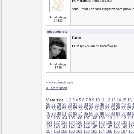
PUM trampar mountainbike
*obs - man kan sitta i tingsrätt som publik 
Antal inlägg:
24323
missundersto
Falskt
PUM tycker om att köra/åka bil.
Antal inlägg:
1738
« Föregående sida
« Första sidan
Visar sida:
1
2
3
4
5
6
7
8
9
10
11
12
13
14
15
16
26
27
28
29
30
31
32
33
34
35
36
37
38
39
40
41
52
53
54
55
56
57
58
59
60
61
62
63
64
65
66
67
78
79
80
81
82
83
84
85
86
87
88
89
90
91
92
93
102
103
104
105
106
107
108
109
110
111
112
113
121
122
123
124
125
126
127
128
129
130
131
13
139
140
141
142
143
144
145
146
147
148
149
15
157
158
159
160
161
162
163
164
165
166
167
16