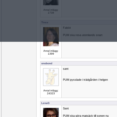
Antal inlägg:
1738
Tince
Falskt
PUM ska resa utomlands snart
Antal inlägg:
1399
onobond
sant
PUM pysslade i trädgården i helgen
Antal inlägg:
24323
LenaG
Sant
PUM ska göra matsäck till sonen nu