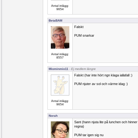
Antal inlägg:
9654
BetaBAM
Falskt
PUM snarkar
Antal inlägg:
8557
Miominmio11
- Ej medlem längre
Falskt (har inte hört ngn klaga iallafall :)
PUM njuter av sol och värme idag :)
Antal inlägg:
9654
Norah
Sant (hann njuta lite på lunchen och hinner
regna)
PUM tar igen sig nu