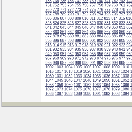
733
734
735
736
737
738
739
740
741
742
743
74
751
752
753
754
755
756
757
758
759
760
761
76
769
770
771
772
773
774
775
776
777
778
779
78
787
788
789
790
791
792
793
794
795
796
797
79
805
806
807
808
809
810
811
812
813
814
815
81
823
824
825
826
827
828
829
830
831
832
833
83
841
842
843
844
845
846
847
848
849
850
851
85
859
860
861
862
863
864
865
866
867
868
869
87
877
878
879
880
881
882
883
884
885
886
887
88
895
896
897
898
899
900
901
902
903
904
905
90
913
914
915
916
917
918
919
920
921
922
923
92
931
932
933
934
935
936
937
938
939
940
941
94
949
950
951
952
953
954
955
956
957
958
959
96
967
968
969
970
971
972
973
974
975
976
977
97
985
986
987
988
989
990
991
992
993
994
995
99
1002
1003
1004
1005
1006
1007
1008
1009
1010
1016
1017
1018
1019
1020
1021
1022
1023
1024
1030
1031
1032
1033
1034
1035
1036
1037
1038
1044
1045
1046
1047
1048
1049
1050
1051
1052
1058
1059
1060
1061
1062
1063
1064
1065
1066
1072
1073
1074
1075
1076
1077
1078
1079
1080
1086
1087
1088
1089
1090
1091
1092
1093
1094