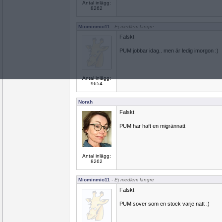
Antal inlägg:
8262
Miominmio11
- Ej medlem längre
Falskt
PUM jobbar idag.. men är ledig imorgon :)
Antal inlägg:
9654
Norah
Falskt
PUM har haft en migrännatt
Antal inlägg:
8262
Miominmio11
- Ej medlem längre
Falskt
PUM sover som en stock varje natt :)