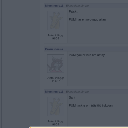
Miominmio11
- Ej medlem längre
Falskt
PUM har en nybyggd altan
Antal inlägg:
9654
Prärieklocka
PUM tycker inte om att sy
Antal inlägg:
11487
Miominmio11
- Ej medlem längre
Sant
PUM tyckte om träslöjd i skolan.
Antal inlägg:
9654