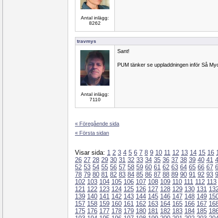
Antal inlägg:
8262
travmys
Sant!
PUM tänker se uppladdningen inför Så Myc
Antal inlägg:
7110
« Föregående sida
« Första sidan
Visar sida:
1
2
3
4
5
6
7
8
9
10
11
12
13
14
15
16
26
27
28
29
30
31
32
33
34
35
36
37
38
39
40
41
52
53
54
55
56
57
58
59
60
61
62
63
64
65
66
67
78
79
80
81
82
83
84
85
86
87
88
89
90
91
92
93
102
103
104
105
106
107
108
109
110
111
112
113
121
122
123
124
125
126
127
128
129
130
131
13
139
140
141
142
143
144
145
146
147
148
149
15
157
158
159
160
161
162
163
164
165
166
167
16
175
176
177
178
179
180
181
182
183
184
185
18