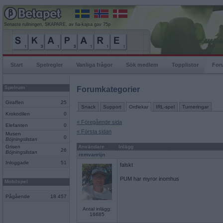
Senaste rullningen, SKAPARE, av fia-kajsa gav 75p
Start
Spelregler
Vanliga frågor
Sök medlem
Topplistor
For
Spelrum
Forumkategorier
Giraffen
25
Snack
Support
Ordlekar
IRL-spel
Turneringar
Krokodilen
0
« Föregående sida
Elefanten
0
« Första sidan
Musen
0
Böjningslistan
Grisen
Användare
Inlägg
26
Böjningslistan
remvanrijn
Inloggade
51
falskt
PUM har myror inomhus
Mobilspel
Pågående
18 457
Antal inlägg:
16685