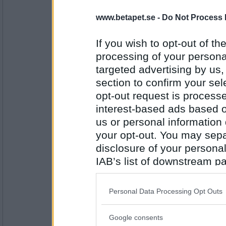
SmålandsMira
www.betapet.se -
Do Not Process 
Sant
PUM hade bra betyg i teckning/bild i skolan
If you wish to opt-out of the
processing of your personal
targeted advertising by us
Antal inlägg:
22535
section to confirm your sel
Miominmio11
- Ej medlem längre
opt-out request is proces
Sant
interest-based ads based o
PUM har en vackert blommande trädgård n
us or personal information d
your opt-out. You may separ
Antal inlägg:
disclosure of your personal
9654
IAB’s list of downstream pa
remvanrijn
also be disclosed by us to 
Sant :)
Downstream Participants
th
Personal Data Processing Opt Outs
PUM planerar sina rabatter i trädgården
third parties.
Google consents
Please note that this web
Antal inlägg: