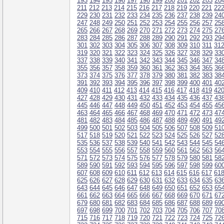
193
194
195
196
197
198
199
200
201
202
203
20
211
212
213
214
215
216
217
218
219
220
221
22
229
230
231
232
233
234
235
236
237
238
239
24
247
248
249
250
251
252
253
254
255
256
257
25
265
266
267
268
269
270
271
272
273
274
275
27
283
284
285
286
287
288
289
290
291
292
293
29
301
302
303
304
305
306
307
308
309
310
311
31
319
320
321
322
323
324
325
326
327
328
329
33
337
338
339
340
341
342
343
344
345
346
347
34
355
356
357
358
359
360
361
362
363
364
365
36
373
374
375
376
377
378
379
380
381
382
383
38
391
392
393
394
395
396
397
398
399
400
401
40
409
410
411
412
413
414
415
416
417
418
419
42
427
428
429
430
431
432
433
434
435
436
437
43
445
446
447
448
449
450
451
452
453
454
455
45
463
464
465
466
467
468
469
470
471
472
473
47
481
482
483
484
485
486
487
488
489
490
491
49
499
500
501
502
503
504
505
506
507
508
509
51
517
518
519
520
521
522
523
524
525
526
527
52
535
536
537
538
539
540
541
542
543
544
545
54
553
554
555
556
557
558
559
560
561
562
563
56
571
572
573
574
575
576
577
578
579
580
581
58
589
590
591
592
593
594
595
596
597
598
599
60
607
608
609
610
611
612
613
614
615
616
617
61
625
626
627
628
629
630
631
632
633
634
635
63
643
644
645
646
647
648
649
650
651
652
653
65
661
662
663
664
665
666
667
668
669
670
671
67
679
680
681
682
683
684
685
686
687
688
689
69
697
698
699
700
701
702
703
704
705
706
707
70
715
716
717
718
719
720
721
722
723
724
725
72