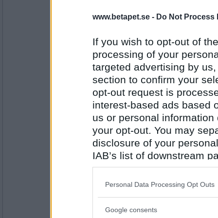
7834
www.betapet.se -
Do Not Process 
FrFia
Sant (mellanstor stad blir bra:)
If you wish to opt-out of the
PUM har bra självförtroende
processing of your personal
targeted advertising by us
Antal inlägg:
section to confirm your sel
1998
opt-out request is proces
en dum en
interest-based ads based o
Falskt
us or personal information d
PUM är morgontrött
your opt-out. You may separ
disclosure of your personal
Antal inlägg:
13194
IAB’s list of downstream pa
also be disclosed by us to 
SmålandsMira
Downstream Participants
th
Sant
Personal Data Processing Opt Outs
third parties.
PUM är kvällspigg
Google consents
Please note that this web