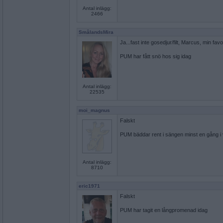
Antal inlägg:
2466
SmålandsMira
Ja...fast inte gosedjur/filt, Marcus, min fav
PUM har fått snö hos sig idag
Antal inlägg:
22535
moi_magnus
Falskt
PUM bäddar rent i sängen minst en gång i
Antal inlägg:
8710
eric1971
Falskt
PUM har tagit en långpromenad idag