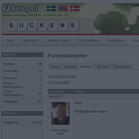
Senaste rullningen, SUCKENs, av bosseo gav 77p
Start
Spelregler
Vanliga frågor
Sök medlem
Topplistor
For
Spelrum
Forumkategorier
Giraffen
28
Snack
Support
Ordlekar
IRL-spel
Turneringar
Krokodilen
0
« Föregående sida
Elefanten
2
« Första sidan
Musen
0
Böjningslistan
Grisen
Användare
Inlägg
20
Böjningslistan
eric1971
Inloggade
50
Sant
PUM gillar inte vintern
Mobilspel
Pågående
18 404
Antal inlägg:
7834