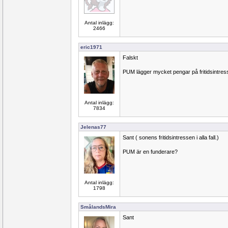
Antal inlägg:
2466
eric1971
Falskt
PUM lägger mycket pengar på fritidsintres
Antal inlägg:
7834
Jelenas77
Sant ( sonens fritidsintressen i alla fall.)
PUM är en funderare?
Antal inlägg:
1798
SmålandsMira
Sant