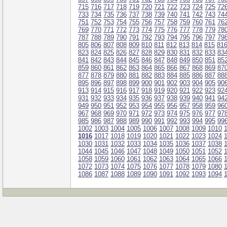
715
716
717
718
719
720
721
722
723
724
725
72
733
734
735
736
737
738
739
740
741
742
743
74
751
752
753
754
755
756
757
758
759
760
761
76
769
770
771
772
773
774
775
776
777
778
779
78
787
788
789
790
791
792
793
794
795
796
797
79
805
806
807
808
809
810
811
812
813
814
815
81
823
824
825
826
827
828
829
830
831
832
833
83
841
842
843
844
845
846
847
848
849
850
851
85
859
860
861
862
863
864
865
866
867
868
869
87
877
878
879
880
881
882
883
884
885
886
887
88
895
896
897
898
899
900
901
902
903
904
905
90
913
914
915
916
917
918
919
920
921
922
923
92
931
932
933
934
935
936
937
938
939
940
941
94
949
950
951
952
953
954
955
956
957
958
959
96
967
968
969
970
971
972
973
974
975
976
977
97
985
986
987
988
989
990
991
992
993
994
995
99
1002
1003
1004
1005
1006
1007
1008
1009
1010
1016
1017
1018
1019
1020
1021
1022
1023
1024
1030
1031
1032
1033
1034
1035
1036
1037
1038
1044
1045
1046
1047
1048
1049
1050
1051
1052
1058
1059
1060
1061
1062
1063
1064
1065
1066
1072
1073
1074
1075
1076
1077
1078
1079
1080
1086
1087
1088
1089
1090
1091
1092
1093
1094