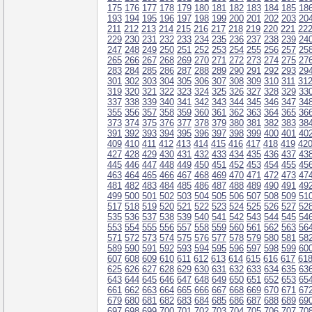
175
176
177
178
179
180
181
182
183
184
185
18
193
194
195
196
197
198
199
200
201
202
203
20
211
212
213
214
215
216
217
218
219
220
221
22
229
230
231
232
233
234
235
236
237
238
239
24
247
248
249
250
251
252
253
254
255
256
257
25
265
266
267
268
269
270
271
272
273
274
275
27
283
284
285
286
287
288
289
290
291
292
293
29
301
302
303
304
305
306
307
308
309
310
311
31
319
320
321
322
323
324
325
326
327
328
329
33
337
338
339
340
341
342
343
344
345
346
347
34
355
356
357
358
359
360
361
362
363
364
365
36
373
374
375
376
377
378
379
380
381
382
383
38
391
392
393
394
395
396
397
398
399
400
401
40
409
410
411
412
413
414
415
416
417
418
419
42
427
428
429
430
431
432
433
434
435
436
437
43
445
446
447
448
449
450
451
452
453
454
455
45
463
464
465
466
467
468
469
470
471
472
473
47
481
482
483
484
485
486
487
488
489
490
491
49
499
500
501
502
503
504
505
506
507
508
509
51
517
518
519
520
521
522
523
524
525
526
527
52
535
536
537
538
539
540
541
542
543
544
545
54
553
554
555
556
557
558
559
560
561
562
563
56
571
572
573
574
575
576
577
578
579
580
581
58
589
590
591
592
593
594
595
596
597
598
599
60
607
608
609
610
611
612
613
614
615
616
617
61
625
626
627
628
629
630
631
632
633
634
635
63
643
644
645
646
647
648
649
650
651
652
653
65
661
662
663
664
665
666
667
668
669
670
671
67
679
680
681
682
683
684
685
686
687
688
689
69
697
698
699
700
701
702
703
704
705
706
707
70