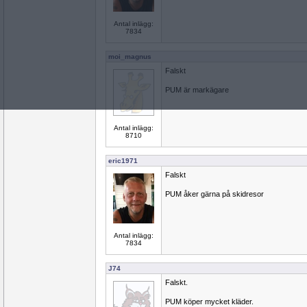
Antal inlägg:
7834
moi_magnus
Falskt
PUM är markägare
Antal inlägg:
8710
eric1971
Falskt
PUM åker gärna på skidresor
Antal inlägg:
7834
J74
Falskt.
PUM köper mycket kläder.