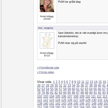
PUM har gråtit idag
Antal inlägg:
22535
moi_magnus
Sant (faktiskt, det är rätt ovanligt även om 
känslomänniska).
PUM retar sig på stavfel
Antal inlägg:
8710
« Föregående sida
« Första sidan
Visar sida:
1
2
3
4
5
6
7
8
9
10
11
12
13
14
15
16
26
27
28
29
30
31
32
33
34
35
36
37
38
39
40
41
52
53
54
55
56
57
58
59
60
61
62
63
64
65
66
67
78
79
80
81
82
83
84
85
86
87
88
89
90
91
92
93
102
103
104
105
106
107
108
109
110
111
112
113
121
122
123
124
125
126
127
128
129
130
131
13
139
140
141
142
143
144
145
146
147
148
149
15
157
158
159
160
161
162
163
164
165
166
167
16