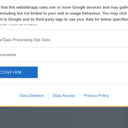
2012-09-21 22:37
Vill du bli
 that this website/app uses one or more Google services and may gath
medlem?
including but not limited to your visit or usage behaviour. You may click 
d nu.
 to Google and its third-party tags to use your data for below specifi
Skapa nytt konto
ogle consent section.
l Data Processing Opt Outs
2012-09-21 22:45
consents
ax.
CONFIRM
2012-09-21 23:25
Data Deletion
Data Access
Privacy Policy
juta av musik i soffan