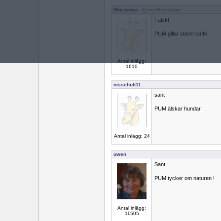
Shu-bidua
- Ej medlem längre
Falskt
PUM gillar starkt kaffe.
Antal inlägg:
1610
nissehult11
sant
PUM älskar hundar
Antal inlägg: 24
uwen
Sant
PUM tycker om naturen !
Antal inlägg:
11505