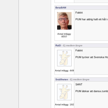
BetaBAM
Falskt
PUM har aldrig haft ett hål i
Antal inlägg:
8557
RaEl
- Ej medlem längre
Falskt
PUM tycker att Svenska Holl
Antal inlägg: 449
Snällheten
- Ej medlem längre
SANT
PUM älskar att dansa zum
Antal inlägg: 192