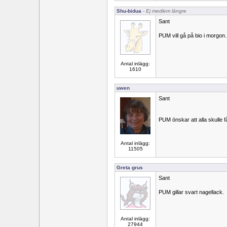
Shu-bidua
- Ej medlem längre
Sant
PUM vill gå på bio i morgon.
Antal inlägg:
1610
uwen
Sant
PUM önskar att alla skulle få
Antal inlägg:
11505
Greta grus
Sant
PUM gillar svart nagellack.
Antal inlägg:
27944