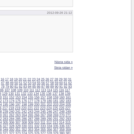
2012-09-26 21:12
Nästa sida »
Sista sidan »
16
17
18
19
20
21
22
23
24
25
26
27
28
29
30
31
47
48
49
50
51
52
53
54
55
56
57
58
59
60
61
62
78
79
80
81
82
83
84
85
86
87
88
89
90
91
92
93
06
107
108
109
110
111
112
113
114
115
116
117
8
129
130
131
132
133
134
135
136
137
138
139
0
151
152
153
154
155
156
157
158
159
160
161
2
173
174
175
176
177
178
179
180
181
182
183
4
195
196
197
198
199
200
201
202
203
204
205
6
217
218
219
220
221
222
223
224
225
226
227
8
239
240
241
242
243
244
245
246
247
248
249
0
261
262
263
264
265
266
267
268
269
270
271
2
283
284
285
286
287
288
289
290
291
292
293
4
305
306
307
308
309
310
311
312
313
314
315
6
327
328
329
330
331
332
333
334
335
336
337
8
349
350
351
352
353
354
355
356
357
358
359
0
371
372
373
374
375
376
377
378
379
380
381