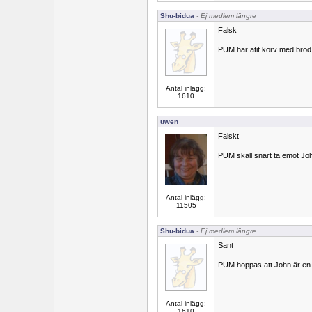
Shu-bidua
- Ej medlem längre
Falsk
PUM har ätit korv med bröd 
Antal inlägg:
1610
uwen
Falskt
PUM skall snart ta emot Joh
Antal inlägg:
11505
Shu-bidua
- Ej medlem längre
Sant
PUM hoppas att John är en r
Antal inlägg:
1610