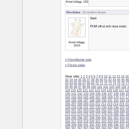
Antal inlägg: 192
Shu-bidua
- Ej medlem längre
Sant
PUM vill ut och resa snart.
Antal inlägg:
1610
« Föregående sida
« Första sidan
Visar sida:
1
2
3
4
5
6
7
8
9
10
11
12
13
14
15
32
33
34
35
36
37
38
39
40
41
42
43
44
45
46
63
64
65
66
67
68
69
70
71
72
73
74
75
76
77
94
95
96
97
98
99
100
101
102
103
104
105
1
118
119
120
121
122
123
124
125
126
127
12
140
141
142
143
144
145
146
147
148
149
15
162
163
164
165
166
167
168
169
170
171
17
184
185
186
187
188
189
190
191
192
193
19
206
207
208
209
210
211
212
213
214
215
21
228
229
230
231
232
233
234
235
236
237
23
250
251
252
253
254
255
256
257
258
259
26
272
273
274
275
276
277
278
279
280
281
28
294
295
296
297
298
299
300
301
302
303
30
316
317
318
319
320
321
322
323
324
325
32
338
339
340
341
342
343
344
345
346
347
34
360
361
362
363
364
365
366
367
368
369
37