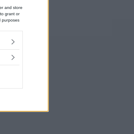
er and store
to grant or
ed purposes