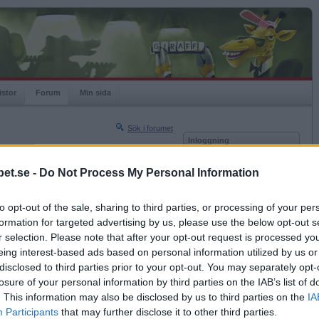
istor
Forum
Min sida
Sök i forumet
Inloggning
rneringar
Användare
et.se -
Do Not Process My Personal Information
Nästa sida »
Lösenord
Sista sidan »
to opt-out of the sale, sharing to third parties, or processing of your per
Kom ihåg mig
2012-09-21 22:27
formation for targeted advertising by us, please use the below opt-out s
Logga in
r selection. Please note that after your opt-out request is processed y
eing interest-based ads based on personal information utilized by us or
Glömt ditt lösenord?
imorgon.
Få ny aktiveringslänk
disclosed to third parties prior to your opt-out. You may separately opt-
losure of your personal information by third parties on the IAB’s list of
. This information may also be disclosed by us to third parties on the
IA
Betapet är gratis!
Participants
that may further disclose it to other third parties.