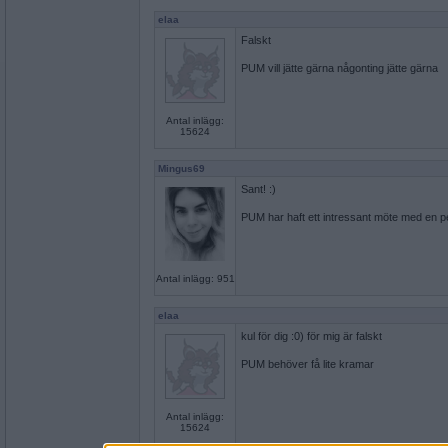
elaa
Falskt
PUM vill jätte gärna någonting jätte gärna
Antal inlägg:
15624
Mingus69
Sant! :)
PUM har haft ett intressant möte med en p
Antal inlägg: 951
elaa
kul för dig :0) för mig är falskt
PUM behöver få lite kramar
Antal inlägg:
15624