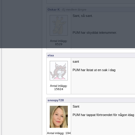
Oskar K
- Ej medlem längre
Sant, så sant.
PUM har skyddat telenummer.
Antal inlägg:
6529
elaa
sant
PUM har listat ut en sak i dag
Antal inlägg:
15624
snoopy728
Sant
PUM har tappat förtroendet för någon idag
Antal inlägg: 194