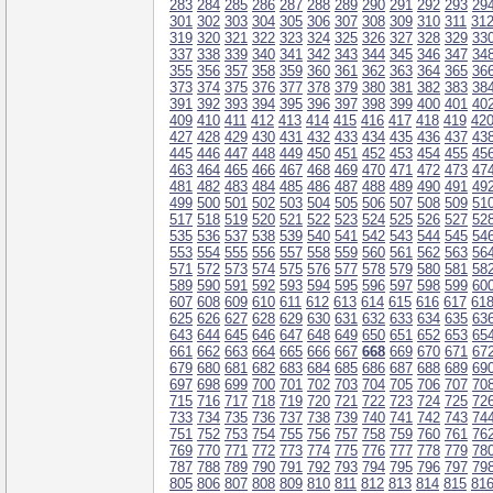
283
284
285
286
287
288
289
290
291
292
293
29
301
302
303
304
305
306
307
308
309
310
311
31
319
320
321
322
323
324
325
326
327
328
329
33
337
338
339
340
341
342
343
344
345
346
347
34
355
356
357
358
359
360
361
362
363
364
365
36
373
374
375
376
377
378
379
380
381
382
383
38
391
392
393
394
395
396
397
398
399
400
401
40
409
410
411
412
413
414
415
416
417
418
419
42
427
428
429
430
431
432
433
434
435
436
437
43
445
446
447
448
449
450
451
452
453
454
455
45
463
464
465
466
467
468
469
470
471
472
473
47
481
482
483
484
485
486
487
488
489
490
491
49
499
500
501
502
503
504
505
506
507
508
509
51
517
518
519
520
521
522
523
524
525
526
527
52
535
536
537
538
539
540
541
542
543
544
545
54
553
554
555
556
557
558
559
560
561
562
563
56
571
572
573
574
575
576
577
578
579
580
581
58
589
590
591
592
593
594
595
596
597
598
599
60
607
608
609
610
611
612
613
614
615
616
617
61
625
626
627
628
629
630
631
632
633
634
635
63
643
644
645
646
647
648
649
650
651
652
653
65
661
662
663
664
665
666
667
668
669
670
671
67
679
680
681
682
683
684
685
686
687
688
689
69
697
698
699
700
701
702
703
704
705
706
707
70
715
716
717
718
719
720
721
722
723
724
725
72
733
734
735
736
737
738
739
740
741
742
743
74
751
752
753
754
755
756
757
758
759
760
761
76
769
770
771
772
773
774
775
776
777
778
779
78
787
788
789
790
791
792
793
794
795
796
797
79
805
806
807
808
809
810
811
812
813
814
815
81