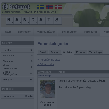
Senaste rullningen, RANDATS, av Svesses gav 104p
Start
Spelregler
Vanliga frågor
Sök medlem
Topplistor
For
Spelrum
Forumkategorier
Giraffen
22
Snack
Support
Ordlekar
IRL-spel
Turneringar
Krokodilen
0
« Föregående sida
Elefanten
0
« Första sidan
Musen
0
Böjningslistan
Grisen
Användare
Inlägg
14
Böjningslistan
remvanrijn
Inloggade
36
falskt, ifall de inte är från gevalia såklart.
Pum ska jobba 2 pass idag .
Mobilspel
Pågående
18 444
Antal inlägg:
16685