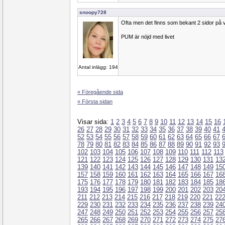
snoopy728
Ofta men det finns som bekant 2 sidor på v
PUM är nöjd med livet
Antal inlägg: 194
« Föregående sida
« Första sidan
Visar sida:
1
2
3
4
5
6
7
8
9
10
11
12
13
14
15
16
26
27
28
29
30
31
32
33
34
35
36
37
38
39
40
41
52
53
54
55
56
57
58
59
60
61
62
63
64
65
66
67
78
79
80
81
82
83
84
85
86
87
88
89
90
91
92
93
102
103
104
105
106
107
108
109
110
111
112
113
121
122
123
124
125
126
127
128
129
130
131
13
139
140
141
142
143
144
145
146
147
148
149
15
157
158
159
160
161
162
163
164
165
166
167
16
175
176
177
178
179
180
181
182
183
184
185
18
193
194
195
196
197
198
199
200
201
202
203
20
211
212
213
214
215
216
217
218
219
220
221
22
229
230
231
232
233
234
235
236
237
238
239
24
247
248
249
250
251
252
253
254
255
256
257
25
265
266
267
268
269
270
271
272
273
274
275
27