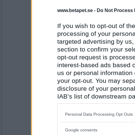
Mingus69
www.betapet.se -
Do Not Process 
Ja!!!:) Gärna "Peter Gabriel-kramar"
PUM behöver oxå få lite kramar
If you wish to opt-out of the
processing of your personal
Antal inlägg: 951
targeted advertising by us
section to confirm your sel
remvanrijn
opt-out request is proces
( Solsbury Hill? )
interest-based ads based o
ja tack, men alla är för långt borta
us or personal information d
PUM har de flesta släktingar och vänner på 
your opt-out. You may separ
Antal inlägg:
16685
disclosure of your personal
IAB’s list of downstream pa
Mingus69
also be disclosed by us to 
Nja, både och..
(Tänkte på Don't give up, så fin video)
Downstream Participants
th
Personal Data Processing Opt Outs
PUM är pigg och glad
third parties.
Google consents
Antal inlägg: 951
Please note that this web