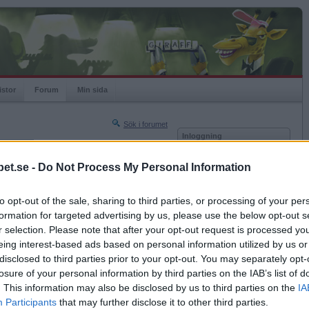
istor
Forum
Min sida
Sök i forumet
Inloggning
rneringar
Användare
et.se -
Do Not Process My Personal Information
Nästa sida »
Lösenord
Sista sidan »
to opt-out of the sale, sharing to third parties, or processing of your per
Kom ihåg mig
2018-02-16 09:50
formation for targeted advertising by us, please use the below opt-out s
Logga in
0-talet. Men ska vi vara petnoga så var det bara
r selection. Please note that after your opt-out request is processed y
jag föddes på hösten. :)
eing interest-based ads based on personal information utilized by us or
Glömt ditt lösenord?
kunde inte somna om.
Få ny aktiveringslänk
disclosed to third parties prior to your opt-out. You may separately opt-
losure of your personal information by third parties on the IAB’s list of
gen!
. This information may also be disclosed by us to third parties on the
IA
Betapet är gratis!
Participants
that may further disclose it to other third parties.