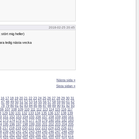
2018-02-25 20:45
 stört mig heller)
ara ledig nästa vecka
Nästa sida »
Sista sidan »
16
17
18
19
20
21
22
23
24
25
26
27
28
29
30
31
47
48
49
50
51
52
53
54
55
56
57
58
59
60
61
62
78
79
80
81
82
83
84
85
86
87
88
89
90
91
92
93
06
107
108
109
110
111
112
113
114
115
116
117
8
129
130
131
132
133
134
135
136
137
138
139
0
151
152
153
154
155
156
157
158
159
160
161
2
173
174
175
176
177
178
179
180
181
182
183
4
195
196
197
198
199
200
201
202
203
204
205
6
217
218
219
220
221
222
223
224
225
226
227
8
239
240
241
242
243
244
245
246
247
248
249
0
261
262
263
264
265
266
267
268
269
270
271