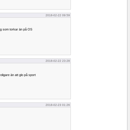
2018-02-22 09:59
ärg som torkar än på OS
2018-02-22 23:28
oligare än att glo på sport
2018-02-23 01:26