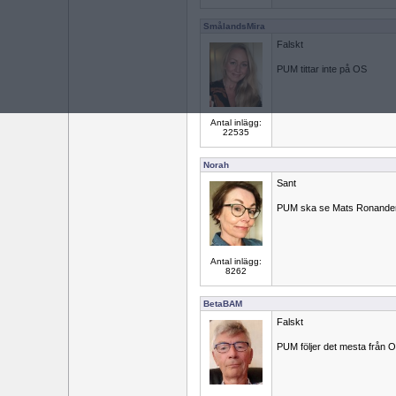
SmålandsMira
Falskt
PUM tittar inte på OS
Antal inlägg:
22535
Norah
Sant
PUM ska se Mats Ronander 
Antal inlägg:
8262
BetaBAM
Falskt
PUM följer det mesta från 