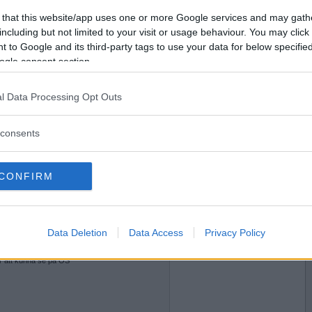
2018-02-16 16:13
Vill du bli
 that this website/app uses one or more Google services and may gath
medlem?
including but not limited to your visit or usage behaviour. You may click 
 to Google and its third-party tags to use your data for below specifi
l
Skapa nytt konto
ogle consent section.
l Data Processing Opt Outs
2018-02-16 21:34
consents
imorgon
CONFIRM
2018-02-16 21:46
Data Deletion
Data Access
Privacy Policy
ör att kunna se på OS