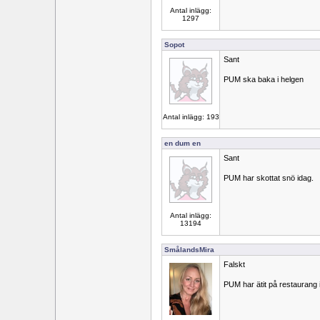
Antal inlägg:
1297
Sopot
Sant
PUM ska baka i helgen
Antal inlägg: 193
en dum en
Sant
PUM har skottat snö idag.
Antal inlägg:
13194
SmålandsMira
Falskt
PUM har ätit på restaurang 