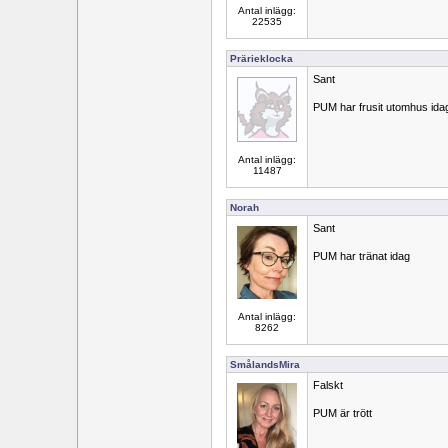
Antal inlägg:
22535
Prärieklocka
Sant
PUM har frusit utomhus ida
Antal inlägg:
11487
Norah
Sant
PUM har tränat idag
Antal inlägg:
8262
SmålandsMira
Falskt
PUM är trött