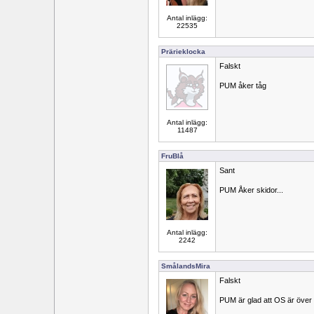
Antal inlägg:
22535
Prärieklocka
Falskt
PUM åker tåg
Antal inlägg:
11487
FruBlå
Sant
PUM Åker skidor...
Antal inlägg:
2242
SmålandsMira
Falskt
PUM är glad att OS är över