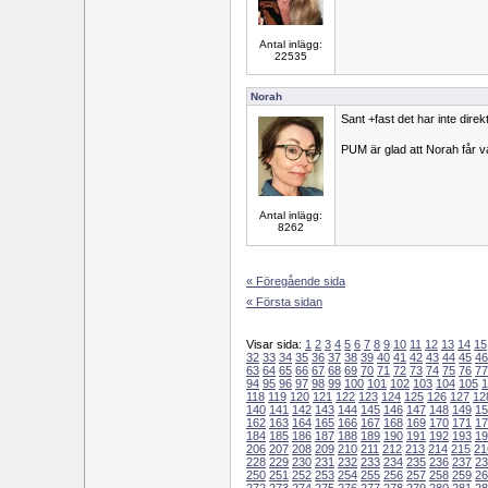
Antal inlägg:
22535
Norah
Sant +fast det har inte direkt
PUM är glad att Norah får v
Antal inlägg:
8262
« Föregående sida
« Första sidan
Visar sida:
1
2
3
4
5
6
7
8
9
10
11
12
13
14
15
32
33
34
35
36
37
38
39
40
41
42
43
44
45
46
63
64
65
66
67
68
69
70
71
72
73
74
75
76
77
94
95
96
97
98
99
100
101
102
103
104
105
1
118
119
120
121
122
123
124
125
126
127
12
140
141
142
143
144
145
146
147
148
149
15
162
163
164
165
166
167
168
169
170
171
17
184
185
186
187
188
189
190
191
192
193
19
206
207
208
209
210
211
212
213
214
215
21
228
229
230
231
232
233
234
235
236
237
23
250
251
252
253
254
255
256
257
258
259
26