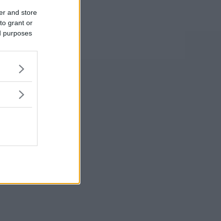
er and store
to grant or
ed purposes