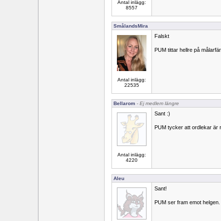
Antal inlägg:
8557
SmålandsMira
Falskt
PUM tittar hellre på målarf
Antal inlägg:
22535
Bellarom
- Ej medlem längre
Sant :)
PUM tycker att ordlekar är r
Antal inlägg:
4220
Aleu
Sant!
PUM ser fram emot helgen.