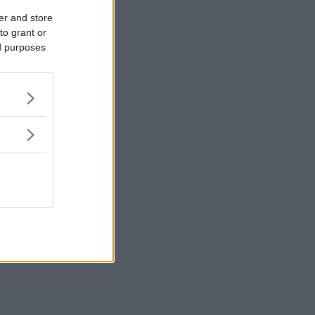
er and store
to grant or
ed purposes