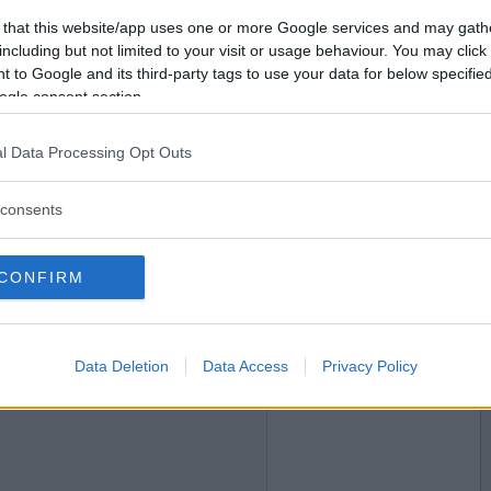
2024-08-02 09:14
Vill du bli
 that this website/app uses one or more Google services and may gath
medlem?
including but not limited to your visit or usage behaviour. You may click 
 to Google and its third-party tags to use your data for below specifi
Skapa nytt konto
ogle consent section.
l Data Processing Opt Outs
2024-08-02 09:49
consents
CONFIRM
2024-08-02 10:44
Data Deletion
Data Access
Privacy Policy