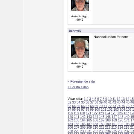
Antal inlägg:
4646
Benny57
Nanosekunden för sent…
Antal inlägg:
4646
« Föregående sida
« Första sidan
Visar sida:
1
2
3
4
5
6
7
8
9
10
11
12
13
14
15
32
33
34
35
36
37
38
39
40
41
42
43
44
45
46
63
64
65
66
67
68
69
70
71
72
73
74
75
76
77
94
95
96
97
98
99
100
101
102
103
104
105
1
118
119
120
121
122
123
124
125
126
127
12
140
141
142
143
144
145
146
147
148
149
15
162
163
164
165
166
167
168
169
170
171
17
184
185
186
187
188
189
190
191
192
193
19
206
207
208
209
210
211
212
213
214
215
21
228
229
230
231
232
233
234
235
236
237
23