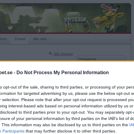
istor
Forum
Min sida
Sök i forumet
Inloggning
rneringar
Användare
et.se -
Do Not Process My Personal Information
Nästa sida »
Lösenord
Sista sidan »
to opt-out of the sale, sharing to third parties, or processing of your per
Kom ihåg mig
2024-08-01 23:41
formation for targeted advertising by us, please use the below opt-out s
Logga in
älvdistans, Monicare! Var faktiskt lite lustigt att
r selection. Please note that after your opt-out request is processed y
krev förekommit (långt) tidigare, efter att själv ha
eing interest-based ads based on personal information utilized by us or
Glömt ditt lösenord?
tråden (ord som är adjektiv, i stället för substantiv,
ande).
Få ny aktiveringslänk
disclosed to third parties prior to your opt-out. You may separately opt-
losure of your personal information by third parties on the IAB’s list of
. This information may also be disclosed by us to third parties on the
IA
Betapet är gratis!
Participants
that may further disclose it to other third parties.