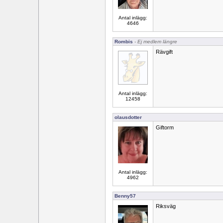
Antal inlägg:
4646
Rombis
- Ej medlem längre
Rävgift
Antal inlägg:
12458
olausdotter
Giftorm
Antal inlägg:
4962
Benny57
Riksväg