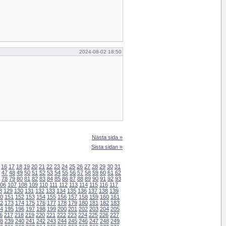
2024-08-02 18:50
Nästa sida »
Sista sidan »
16
17
18
19
20
21
22
23
24
25
26
27
28
29
30
31
47
48
49
50
51
52
53
54
55
56
57
58
59
60
61
62
78
79
80
81
82
83
84
85
86
87
88
89
90
91
92
93
06
107
108
109
110
111
112
113
114
115
116
117
8
129
130
131
132
133
134
135
136
137
138
139
0
151
152
153
154
155
156
157
158
159
160
161
2
173
174
175
176
177
178
179
180
181
182
183
4
195
196
197
198
199
200
201
202
203
204
205
6
217
218
219
220
221
222
223
224
225
226
227
8
239
240
241
242
243
244
245
246
247
248
249