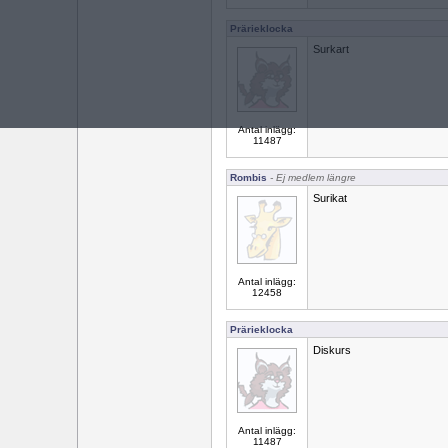
Prärieklocka
Surkart
Antal inlägg:
11487
Rombis
- Ej medlem längre
Surikat
Antal inlägg:
12458
Prärieklocka
Diskurs
Antal inlägg:
11487