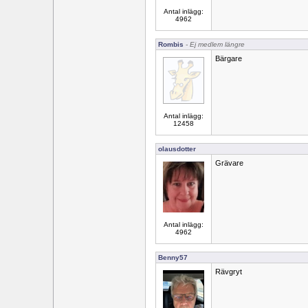
Antal inlägg:
4962
Rombis
- Ej medlem längre
Bärgare
Antal inlägg:
12458
olausdotter
Grävare
Antal inlägg:
4962
Benny57
Rävgryt