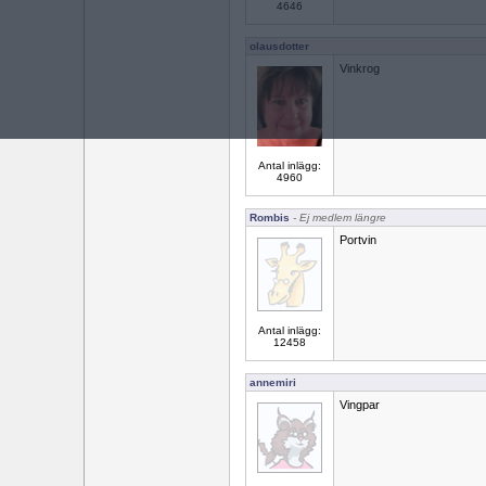
4646
olausdotter
Vinkrog
Antal inlägg:
4960
Rombis
- Ej medlem längre
Portvin
Antal inlägg:
12458
annemiri
Vingpar