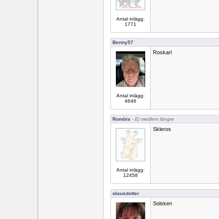
Antal inlägg:
1771
Benny57
Roskarl
Antal inlägg:
4646
Rombis
- Ej medlem längre
Skleros
Antal inlägg:
12458
olausdotter
Solsken