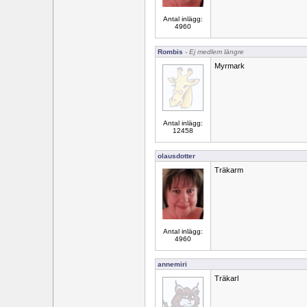
Antal inlägg:
4960
Rombis
- Ej medlem längre
Myrmark
Antal inlägg:
12458
olausdotter
Träkarm
Antal inlägg:
4960
annemiri
Träkarl