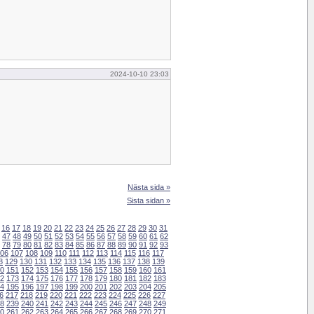
2024-10-10 23:03
Nästa sida »
Sista sidan »
16
17
18
19
20
21
22
23
24
25
26
27
28
29
30
31
47
48
49
50
51
52
53
54
55
56
57
58
59
60
61
62
78
79
80
81
82
83
84
85
86
87
88
89
90
91
92
93
06
107
108
109
110
111
112
113
114
115
116
117
8
129
130
131
132
133
134
135
136
137
138
139
0
151
152
153
154
155
156
157
158
159
160
161
2
173
174
175
176
177
178
179
180
181
182
183
4
195
196
197
198
199
200
201
202
203
204
205
6
217
218
219
220
221
222
223
224
225
226
227
8
239
240
241
242
243
244
245
246
247
248
249
0
261
262
263
264
265
266
267
268
269
270
271