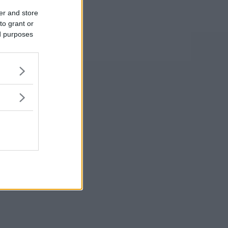
er and store
to grant or
ed purposes