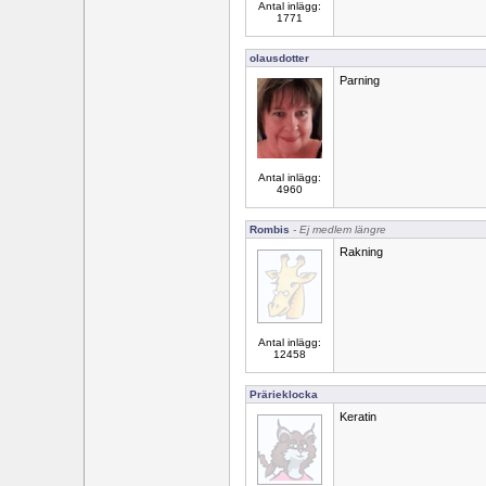
Antal inlägg:
1771
olausdotter
Parning
Antal inlägg:
4960
Rombis
- Ej medlem längre
Rakning
Antal inlägg:
12458
Prärieklocka
Keratin