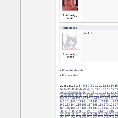
Antal inlägg:
4960
Prärieklocka
Stenkol
Antal inlägg:
11487
« Föregående sida
« Första sidan
Visar sida:
1
2
3
4
5
6
7
8
9
10
11
12
13
14
15
32
33
34
35
36
37
38
39
40
41
42
43
44
45
46
63
64
65
66
67
68
69
70
71
72
73
74
75
76
77
94
95
96
97
98
99
100
101
102
103
104
105
1
118
119
120
121
122
123
124
125
126
127
12
140
141
142
143
144
145
146
147
148
149
15
162
163
164
165
166
167
168
169
170
171
17
184
185
186
187
188
189
190
191
192
193
19
206
207
208
209
210
211
212
213
214
215
21
228
229
230
231
232
233
234
235
236
237
23
250
251
252
253
254
255
256
257
258
259
26