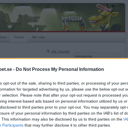
istor
Forum
Min sida
Sök i forumet
Inloggning
rneringar
Användare
et.se -
Do Not Process My Personal Information
Nästa sida »
Lösenord
Sista sidan »
to opt-out of the sale, sharing to third parties, or processing of your per
Kom ihåg mig
2024-10-09 01:58
formation for targeted advertising by us, please use the below opt-out s
Logga in
r selection. Please note that after your opt-out request is processed y
eing interest-based ads based on personal information utilized by us or
Glömt ditt lösenord?
Få ny aktiveringslänk
disclosed to third parties prior to your opt-out. You may separately opt-
losure of your personal information by third parties on the IAB’s list of
. This information may also be disclosed by us to third parties on the
IA
Betapet är gratis!
Participants
that may further disclose it to other third parties.