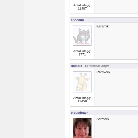
Antal inlägg:
11487
annemiri
Keramik
Antal inlägg:
1771
Rombis
- Ej medlem längre
Ramverk
Antal inlägg:
12458
olausdotter
Barmark