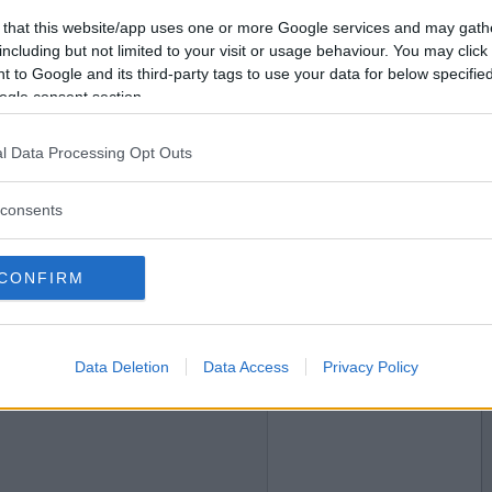
2024-10-09 02:00
Vill du bli
 that this website/app uses one or more Google services and may gath
medlem?
gen..fortsätt på grönkål
including but not limited to your visit or usage behaviour. You may click 
 to Google and its third-party tags to use your data for below specifi
Skapa nytt konto
ogle consent section.
l Data Processing Opt Outs
2024-10-09 02:01
consents
CONFIRM
Data Deletion
Data Access
Privacy Policy
2024-10-09 05:56