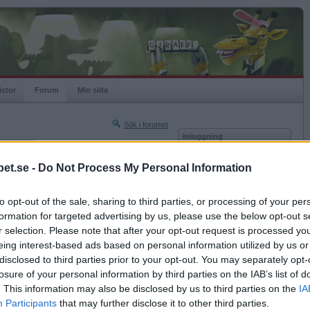
istor
Forum
Min sida
Sök i forumet
Inloggning
rneringar
Användare
et.se -
Do Not Process My Personal Information
Nästa sida »
Lösenord
Sista sidan »
to opt-out of the sale, sharing to third parties, or processing of your per
Kom ihåg mig
2024-11-11 11:54
formation for targeted advertising by us, please use the below opt-out s
Logga in
r selection. Please note that after your opt-out request is processed y
eing interest-based ads based on personal information utilized by us or
Glömt ditt lösenord?
Få ny aktiveringslänk
disclosed to third parties prior to your opt-out. You may separately opt-
losure of your personal information by third parties on the IAB’s list of
. This information may also be disclosed by us to third parties on the
IA
Betapet är gratis!
Participants
that may further disclose it to other third parties.