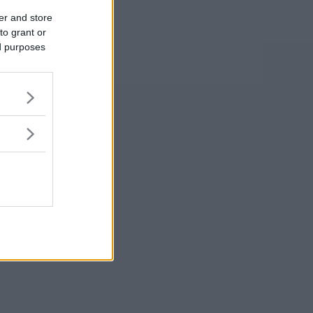
er and store
to grant or
ed purposes