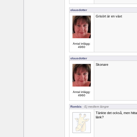
olausdotter
Grisört är en växt
Antal inlägg:
4960
olausdotter
Skonare
Antal inlägg:
4960
Rombis
- Ej medlem längre
Tänkte det också, men hitta
länk?