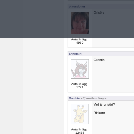
olausdotter
Grisört
Antal inlägg:
4960
annemiri
Granris
Antal inlägg:
1771
Rombis
- Ej medlem längre
Vad är grisört?
Riskorn
Antal inlägg:
12458