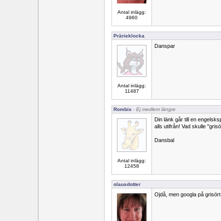
Antal inlägg:
4960
Prärieklocka
Danspar
Antal inlägg:
11487
Rombis
- Ej medlem längre
Din länk går till en engelsks
alls utifrån! Vad skulle "gri
Dansbal
Antal inlägg:
12458
olausdotter
Ojdå, men googla på grisört b