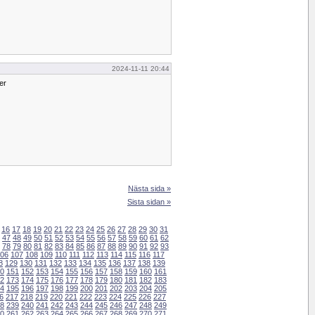
2024-11-11 20:44
der
Nästa sida »
Sista sidan »
16
17
18
19
20
21
22
23
24
25
26
27
28
29
30
31
47
48
49
50
51
52
53
54
55
56
57
58
59
60
61
62
78
79
80
81
82
83
84
85
86
87
88
89
90
91
92
93
06
107
108
109
110
111
112
113
114
115
116
117
8
129
130
131
132
133
134
135
136
137
138
139
0
151
152
153
154
155
156
157
158
159
160
161
2
173
174
175
176
177
178
179
180
181
182
183
4
195
196
197
198
199
200
201
202
203
204
205
6
217
218
219
220
221
222
223
224
225
226
227
8
239
240
241
242
243
244
245
246
247
248
249
0
261
262
263
264
265
266
267
268
269
270
271