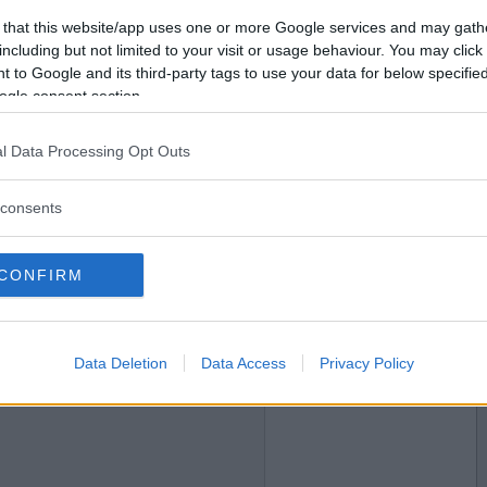
2024-11-11 13:00
Vill du bli
 that this website/app uses one or more Google services and may gath
medlem?
including but not limited to your visit or usage behaviour. You may click 
 to Google and its third-party tags to use your data for below specifi
Skapa nytt konto
ogle consent section.
l Data Processing Opt Outs
2024-11-11 13:24
consents
CONFIRM
2024-11-11 13:49
Data Deletion
Data Access
Privacy Policy