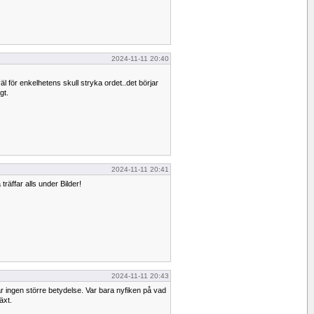
2024-11-11 20:40
äl för enkelhetens skull stryka ordet..det börjar
gt.
2024-11-11 20:41
träffar alls under Bilder!
2024-11-11 20:43
r ingen större betydelse. Var bara nyfiken på vad
äxt.