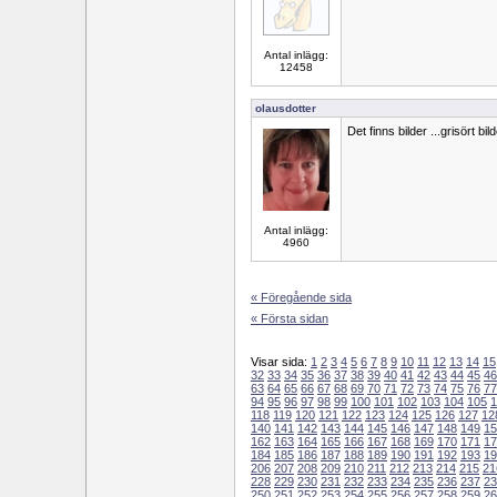
Antal inlägg:
12458
olausdotter
Det finns bilder ...grisört bil
Antal inlägg:
4960
« Föregående sida
« Första sidan
Visar sida:
1
2
3
4
5
6
7
8
9
10
11
12
13
14
15
32
33
34
35
36
37
38
39
40
41
42
43
44
45
46
63
64
65
66
67
68
69
70
71
72
73
74
75
76
77
94
95
96
97
98
99
100
101
102
103
104
105
1
118
119
120
121
122
123
124
125
126
127
12
140
141
142
143
144
145
146
147
148
149
15
162
163
164
165
166
167
168
169
170
171
17
184
185
186
187
188
189
190
191
192
193
19
206
207
208
209
210
211
212
213
214
215
21
228
229
230
231
232
233
234
235
236
237
23
250
251
252
253
254
255
256
257
258
259
26