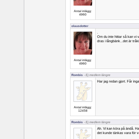
Antal inlägg:
4960
olausdotter
.
Om du inte hittar så kan vi v
dras i långbänk...det är tråki
Antal inlägg:
4960
Rombis
- Ej medlem längre
Har jag redan gjort. Får inga 
Antal inlägg:
12458
Rombis
- Ej medlem längre
Ah. Vi kan köra på ändå. Ha
det kunde tänkas vara för v