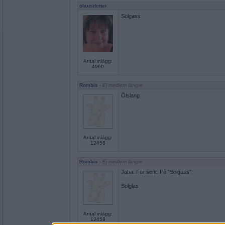
olausdotter
Solgass
Antal inlägg:
4960
Rombis
- Ej medlem längre
Ölslang
Antal inlägg:
12458
Rombis
- Ej medlem längre
Jaha. För sent. På "Solgass":
Solglas
Antal inlägg:
12458