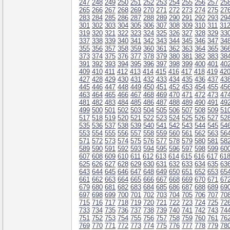
247
248
249
250
251
252
253
254
255
256
257
25
265
266
267
268
269
270
271
272
273
274
275
27
283
284
285
286
287
288
289
290
291
292
293
29
301
302
303
304
305
306
307
308
309
310
311
31
319
320
321
322
323
324
325
326
327
328
329
33
337
338
339
340
341
342
343
344
345
346
347
34
355
356
357
358
359
360
361
362
363
364
365
36
373
374
375
376
377
378
379
380
381
382
383
38
391
392
393
394
395
396
397
398
399
400
401
40
409
410
411
412
413
414
415
416
417
418
419
42
427
428
429
430
431
432
433
434
435
436
437
43
445
446
447
448
449
450
451
452
453
454
455
45
463
464
465
466
467
468
469
470
471
472
473
47
481
482
483
484
485
486
487
488
489
490
491
49
499
500
501
502
503
504
505
506
507
508
509
51
517
518
519
520
521
522
523
524
525
526
527
52
535
536
537
538
539
540
541
542
543
544
545
54
553
554
555
556
557
558
559
560
561
562
563
56
571
572
573
574
575
576
577
578
579
580
581
58
589
590
591
592
593
594
595
596
597
598
599
60
607
608
609
610
611
612
613
614
615
616
617
61
625
626
627
628
629
630
631
632
633
634
635
63
643
644
645
646
647
648
649
650
651
652
653
65
661
662
663
664
665
666
667
668
669
670
671
67
679
680
681
682
683
684
685
686
687
688
689
69
697
698
699
700
701
702
703
704
705
706
707
70
715
716
717
718
719
720
721
722
723
724
725
72
733
734
735
736
737
738
739
740
741
742
743
74
751
752
753
754
755
756
757
758
759
760
761
76
769
770
771
772
773
774
775
776
777
778
779
78