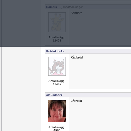
Rombis
- Ej medlem längre
Bakdörr
Antal inlägg:
12458
Prärieklocka
Rågbröd
Antal inlägg:
11487
olausdotter
Vårbrud
Antal inlägg:
4960