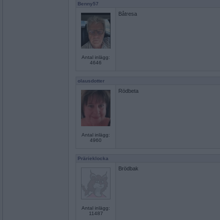
Benny57
Båtresa
Antal inlägg:
4646
olausdotter
Rödbeta
Antal inlägg:
4960
Prärieklocka
Brödbak
Antal inlägg:
11487