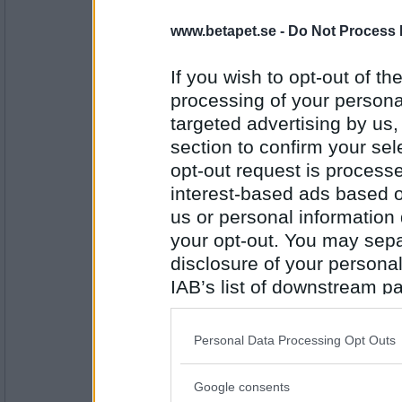
petigabettan
www.betapet.se -
Do Not Process 
Isglass
If you wish to opt-out of the
processing of your personal
Antal inlägg: 20
targeted advertising by us
section to confirm your sel
Rombis
- Ej medlem längre
opt-out request is proces
"Isglass" var uppe helt nyligen!
interest-based ads based o
us or personal information d
your opt-out. You may separ
Antal inlägg:
12458
disclosure of your personal
IAB’s list of downstream pa
petigabettan
Ajdå
also be disclosed by us to 
Glassig
Downstream Participants
th
Personal Data Processing Opt Outs
third parties.
Antal inlägg: 20
Google consents
Please note that this web