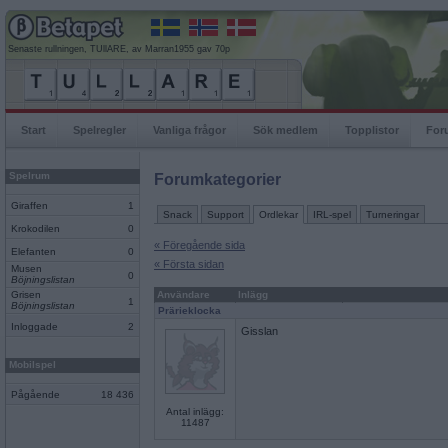
Senaste rullningen, TUllARE, av Marran1955 gav 70p
Start
Spelregler
Vanliga frågor
Sök medlem
Topplistor
For
Spelrum
Forumkategorier
Giraffen
1
Snack
Support
Ordlekar
IRL-spel
Turneringar
Krokodilen
0
« Föregående sida
Elefanten
0
« Första sidan
Musen
0
Böjningslistan
Grisen
Användare
Inlägg
1
Böjningslistan
Prärieklocka
Inloggade
2
Gisslan
Mobilspel
Pågående
18 436
Antal inlägg:
11487