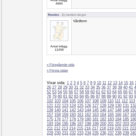
Antal inlägg:
4960
Rombis
- Ej medlem längre
Vårdform
Antal inlägg:
12458
« Föregående sida
« Första sidan
Visar sida:
1
2
3
4
5
6
7
8
9
10
11
12
13
14
15
16
26
27
28
29
30
31
32
33
34
35
36
37
38
39
40
41
52
53
54
55
56
57
58
59
60
61
62
63
64
65
66
67
78
79
80
81
82
83
84
85
86
87
88
89
90
91
92
93
102
103
104
105
106
107
108
109
110
111
112
113
121
122
123
124
125
126
127
128
129
130
131
13
139
140
141
142
143
144
145
146
147
148
149
15
157
158
159
160
161
162
163
164
165
166
167
16
175
176
177
178
179
180
181
182
183
184
185
18
193
194
195
196
197
198
199
200
201
202
203
20
211
212
213
214
215
216
217
218
219
220
221
22
229
230
231
232
233
234
235
236
237
238
239
24