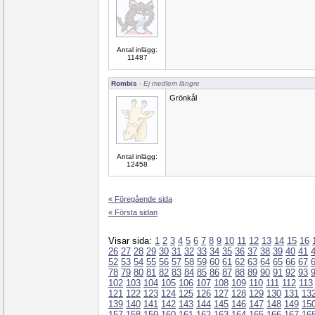
Antal inlägg:
11487
Rombis
- Ej medlem längre
Grönkål
Antal inlägg:
12458
« Föregående sida
« Första sidan
Visar sida:
1
2
3
4
5
6
7
8
9
10
11
12
13
14
15
16
26
27
28
29
30
31
32
33
34
35
36
37
38
39
40
41
52
53
54
55
56
57
58
59
60
61
62
63
64
65
66
67
78
79
80
81
82
83
84
85
86
87
88
89
90
91
92
93
102
103
104
105
106
107
108
109
110
111
112
113
121
122
123
124
125
126
127
128
129
130
131
13
139
140
141
142
143
144
145
146
147
148
149
15
157
158
159
160
161
162
163
164
165
166
167
16