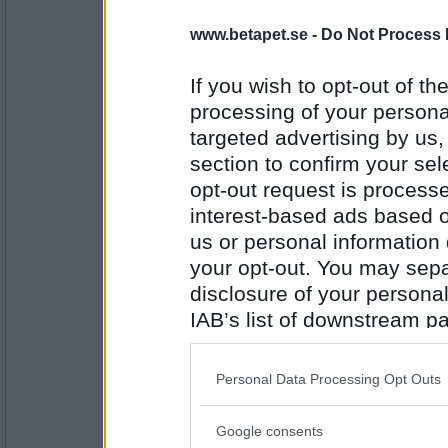
www.betapet.se -
Do Not Process 
olausdotter
Kastspö
If you wish to opt-out of the
processing of your personal
targeted advertising by us
Antal inlägg:
4960
section to confirm your sel
opt-out request is proces
åskarll
interest-based ads based o
Spökhus
us or personal information d
your opt-out. You may separ
disclosure of your personal
Antal inlägg:
2503
IAB’s list of downstream pa
also be disclosed by us to 
Benny57
Huskors
Downstream Participants
th
Personal Data Processing Opt Outs
third parties.
Google consents
Please note that this web