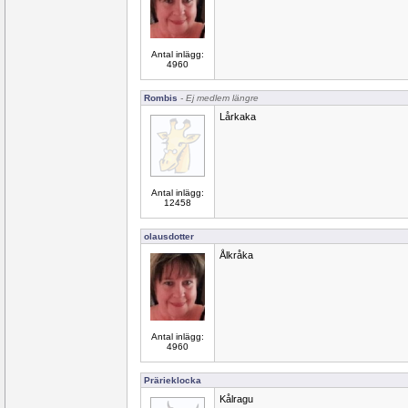
Antal inlägg:
4960
Rombis
- Ej medlem längre
Lårkaka
Antal inlägg:
12458
olausdotter
Ålkråka
Antal inlägg:
4960
Prärieklocka
Kålragu