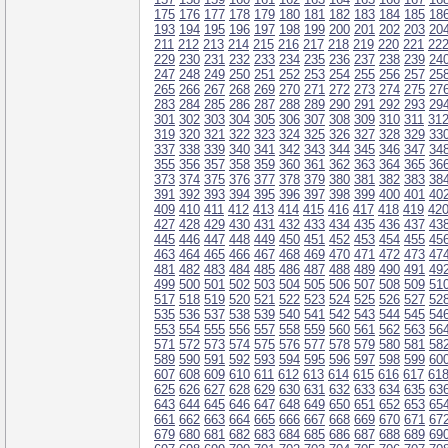
175
176
177
178
179
180
181
182
183
184
185
18
193
194
195
196
197
198
199
200
201
202
203
20
211
212
213
214
215
216
217
218
219
220
221
22
229
230
231
232
233
234
235
236
237
238
239
24
247
248
249
250
251
252
253
254
255
256
257
25
265
266
267
268
269
270
271
272
273
274
275
27
283
284
285
286
287
288
289
290
291
292
293
29
301
302
303
304
305
306
307
308
309
310
311
31
319
320
321
322
323
324
325
326
327
328
329
33
337
338
339
340
341
342
343
344
345
346
347
34
355
356
357
358
359
360
361
362
363
364
365
36
373
374
375
376
377
378
379
380
381
382
383
38
391
392
393
394
395
396
397
398
399
400
401
40
409
410
411
412
413
414
415
416
417
418
419
42
427
428
429
430
431
432
433
434
435
436
437
43
445
446
447
448
449
450
451
452
453
454
455
45
463
464
465
466
467
468
469
470
471
472
473
47
481
482
483
484
485
486
487
488
489
490
491
49
499
500
501
502
503
504
505
506
507
508
509
51
517
518
519
520
521
522
523
524
525
526
527
52
535
536
537
538
539
540
541
542
543
544
545
54
553
554
555
556
557
558
559
560
561
562
563
56
571
572
573
574
575
576
577
578
579
580
581
58
589
590
591
592
593
594
595
596
597
598
599
60
607
608
609
610
611
612
613
614
615
616
617
61
625
626
627
628
629
630
631
632
633
634
635
63
643
644
645
646
647
648
649
650
651
652
653
65
661
662
663
664
665
666
667
668
669
670
671
67
679
680
681
682
683
684
685
686
687
688
689
69