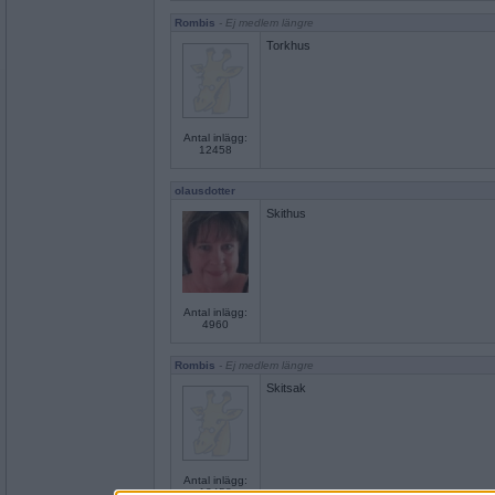
Rombis
- Ej medlem längre
Torkhus
Antal inlägg:
12458
olausdotter
Skithus
Antal inlägg:
4960
Rombis
- Ej medlem längre
Skitsak
Antal inlägg:
12458