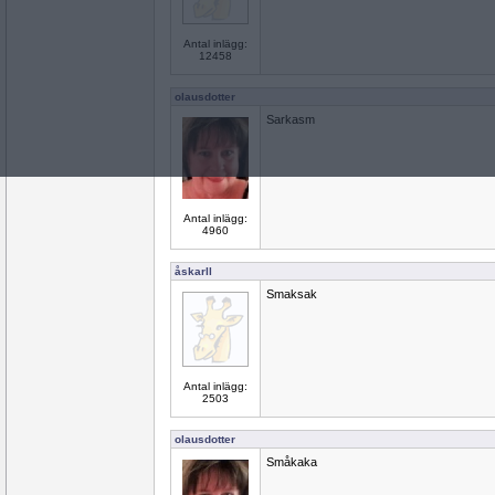
Antal inlägg:
12458
olausdotter
Sarkasm
Antal inlägg:
4960
åskarll
Smaksak
Antal inlägg:
2503
olausdotter
Småkaka