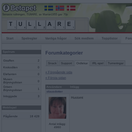
Senaste rullningen, TUllARE, av Marran1955 gav 70p
Start
Spelregler
Vanliga frågor
Sök medlem
Topplistor
For
Spelrum
Forumkategorier
Giraffen
2
Snack
Support
Ordlekar
IRL-spel
Turneringar
Krokodilen
0
« Föregående sida
Elefanten
0
« Första sidan
Musen
0
Böjningslistan
Grisen
Användare
Inlägg
1
Böjningslistan
olausdotter
Inloggade
3
Hustomt
Mobilspel
Pågående
18 428
Antal inlägg:
4960