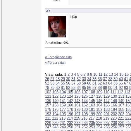
XY_
hjälp
Antal inlägg: 601
« Föregående sida
« Första sidan
Visar sida:
1
2
3
4
5
6
7
8
9
10
11
12
13
14
15
16
26
27
28
29
30
31
32
33
34
35
36
37
38
39
40
41
52
53
54
55
56
57
58
59
60
61
62
63
64
65
66
67
78
79
80
81
82
83
84
85
86
87
88
89
90
91
92
93
102
103
104
105
106
107
108
109
110
111
112
113
121
122
123
124
125
126
127
128
129
130
131
13
139
140
141
142
143
144
145
146
147
148
149
15
157
158
159
160
161
162
163
164
165
166
167
16
175
176
177
178
179
180
181
182
183
184
185
18
193
194
195
196
197
198
199
200
201
202
203
20
211
212
213
214
215
216
217
218
219
220
221
22
229
230
231
232
233
234
235
236
237
238
239
24
247
248
249
250
251
252
253
254
255
256
257
25