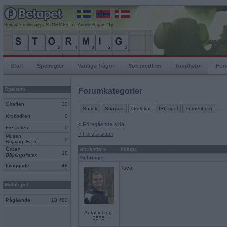
Senaste rullningen, STORMIG, av Anneli99 gav 71p
Start
Spelregler
Vanliga frågor
Sök medlem
Topplistor
For
Spelrum
Forumkategorier
Giraffen
30
Snack
Support
Ordlekar
IRL-spel
Turneringar
Krokodilen
0
« Föregående sida
Elefanten
0
« Första sidan
Musen
0
Böjningslistan
Grisen
Användare
Inlägg
18
Böjningslistan
Behringer
Inloggade
48
luva
Mobilspel
Pågående
18 480
Antal inlägg:
3575