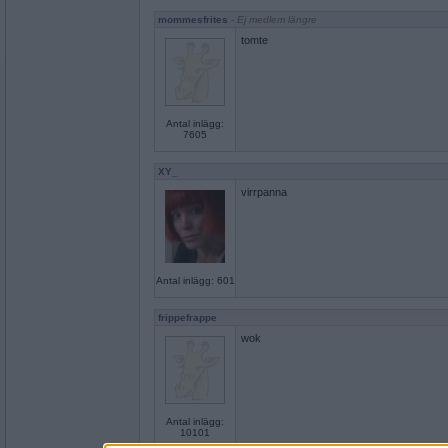
mommesfrites
- Ej medlem längre
tomte
Antal inlägg:
7605
XY_
virrpanna
Antal inlägg: 601
frippefrappe
wok
Antal inlägg:
10101