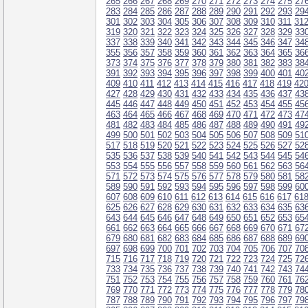
265
266
267
268
269
270
271
272
273
274
275
27
283
284
285
286
287
288
289
290
291
292
293
29
301
302
303
304
305
306
307
308
309
310
311
31
319
320
321
322
323
324
325
326
327
328
329
33
337
338
339
340
341
342
343
344
345
346
347
34
355
356
357
358
359
360
361
362
363
364
365
36
373
374
375
376
377
378
379
380
381
382
383
38
391
392
393
394
395
396
397
398
399
400
401
40
409
410
411
412
413
414
415
416
417
418
419
42
427
428
429
430
431
432
433
434
435
436
437
43
445
446
447
448
449
450
451
452
453
454
455
45
463
464
465
466
467
468
469
470
471
472
473
47
481
482
483
484
485
486
487
488
489
490
491
49
499
500
501
502
503
504
505
506
507
508
509
51
517
518
519
520
521
522
523
524
525
526
527
52
535
536
537
538
539
540
541
542
543
544
545
54
553
554
555
556
557
558
559
560
561
562
563
56
571
572
573
574
575
576
577
578
579
580
581
58
589
590
591
592
593
594
595
596
597
598
599
60
607
608
609
610
611
612
613
614
615
616
617
61
625
626
627
628
629
630
631
632
633
634
635
63
643
644
645
646
647
648
649
650
651
652
653
65
661
662
663
664
665
666
667
668
669
670
671
67
679
680
681
682
683
684
685
686
687
688
689
69
697
698
699
700
701
702
703
704
705
706
707
70
715
716
717
718
719
720
721
722
723
724
725
72
733
734
735
736
737
738
739
740
741
742
743
74
751
752
753
754
755
756
757
758
759
760
761
76
769
770
771
772
773
774
775
776
777
778
779
78
787
788
789
790
791
792
793
794
795
796
797
79