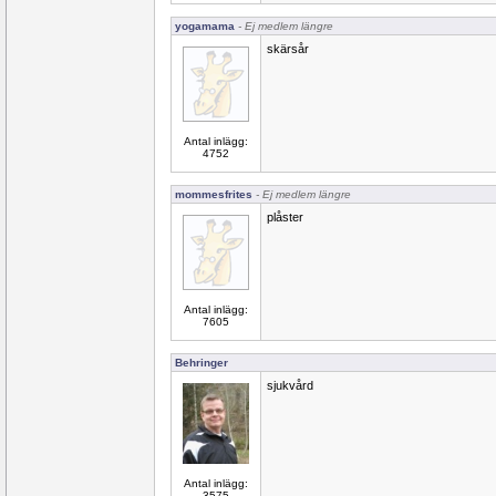
yogamama
- Ej medlem längre
skärsår
Antal inlägg:
4752
mommesfrites
- Ej medlem längre
plåster
Antal inlägg:
7605
Behringer
sjukvård
Antal inlägg:
3575