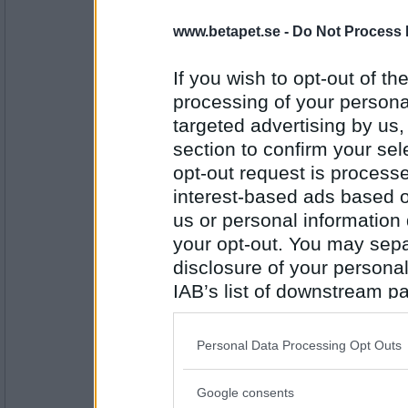
Blombukett
www.betapet.se -
Do Not Process 
Grönsaker
If you wish to opt-out of the
processing of your personal
Antal inlägg: 9
targeted advertising by us
section to confirm your sel
yogamama
- Ej medlem längre
opt-out request is proces
mat
interest-based ads based o
us or personal information d
your opt-out. You may separ
Antal inlägg:
4752
disclosure of your personal
IAB’s list of downstream pa
mommesfrites
- Ej medlem längre
also be disclosed by us to 
hungrig
Downstream Participants
th
Personal Data Processing Opt Outs
third parties.
Antal inlägg:
Google consents
7605
Please note that this web