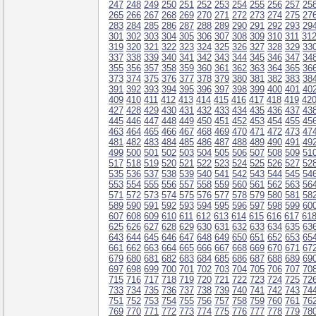
247
248
249
250
251
252
253
254
255
256
257
25
265
266
267
268
269
270
271
272
273
274
275
27
283
284
285
286
287
288
289
290
291
292
293
29
301
302
303
304
305
306
307
308
309
310
311
31
319
320
321
322
323
324
325
326
327
328
329
33
337
338
339
340
341
342
343
344
345
346
347
34
355
356
357
358
359
360
361
362
363
364
365
36
373
374
375
376
377
378
379
380
381
382
383
38
391
392
393
394
395
396
397
398
399
400
401
40
409
410
411
412
413
414
415
416
417
418
419
42
427
428
429
430
431
432
433
434
435
436
437
43
445
446
447
448
449
450
451
452
453
454
455
45
463
464
465
466
467
468
469
470
471
472
473
47
481
482
483
484
485
486
487
488
489
490
491
49
499
500
501
502
503
504
505
506
507
508
509
51
517
518
519
520
521
522
523
524
525
526
527
52
535
536
537
538
539
540
541
542
543
544
545
54
553
554
555
556
557
558
559
560
561
562
563
56
571
572
573
574
575
576
577
578
579
580
581
58
589
590
591
592
593
594
595
596
597
598
599
60
607
608
609
610
611
612
613
614
615
616
617
61
625
626
627
628
629
630
631
632
633
634
635
63
643
644
645
646
647
648
649
650
651
652
653
65
661
662
663
664
665
666
667
668
669
670
671
67
679
680
681
682
683
684
685
686
687
688
689
69
697
698
699
700
701
702
703
704
705
706
707
70
715
716
717
718
719
720
721
722
723
724
725
72
733
734
735
736
737
738
739
740
741
742
743
74
751
752
753
754
755
756
757
758
759
760
761
76
769
770
771
772
773
774
775
776
777
778
779
78