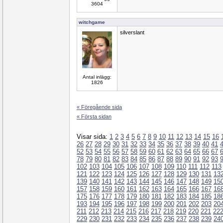
3604
witchgame
silverslant
Antal inlägg:
1826
« Föregående sida
« Första sidan
Visar sida:
1
2
3
4
5
6
7
8
9
10
11
12
13
14
15
16
26
27
28
29
30
31
32
33
34
35
36
37
38
39
40
41
52
53
54
55
56
57
58
59
60
61
62
63
64
65
66
67
78
79
80
81
82
83
84
85
86
87
88
89
90
91
92
93
102
103
104
105
106
107
108
109
110
111
112
113
121
122
123
124
125
126
127
128
129
130
131
13
139
140
141
142
143
144
145
146
147
148
149
15
157
158
159
160
161
162
163
164
165
166
167
16
175
176
177
178
179
180
181
182
183
184
185
18
193
194
195
196
197
198
199
200
201
202
203
20
211
212
213
214
215
216
217
218
219
220
221
22
229
230
231
232
233
234
235
236
237
238
239
24