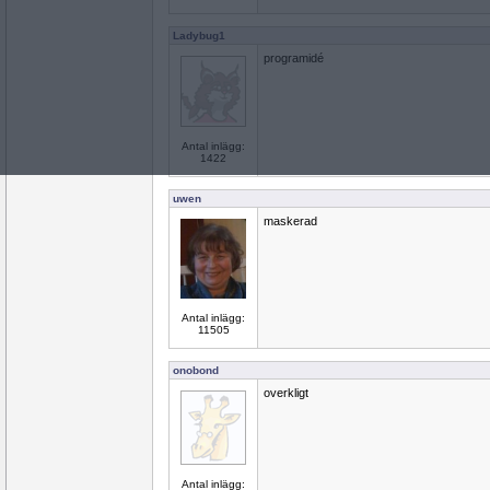
Ladybug1
programidé
Antal inlägg:
1422
uwen
maskerad
Antal inlägg:
11505
onobond
overkligt
Antal inlägg: