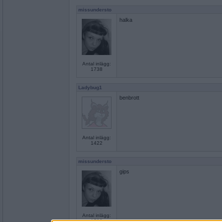
missundersto
halka
Antal inlägg:
1738
Ladybug1
benbrott
Antal inlägg:
1422
missundersto
gips
Antal inlägg:
1738