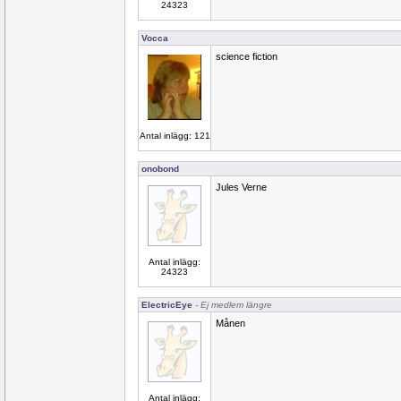
24323
Vocca
science fiction
Antal inlägg: 121
onobond
Jules Verne
Antal inlägg:
24323
ElectricEye
- Ej medlem längre
Månen
Antal inlägg: