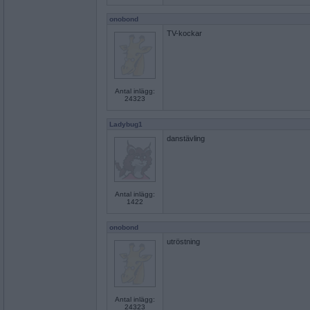
onobond
TV-kockar
Antal inlägg:
24323
Ladybug1
danstävling
Antal inlägg:
1422
onobond
utröstning
Antal inlägg:
24323