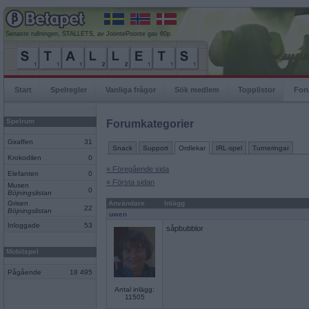
Senaste rullningen, STALLETS, av JoontePoonte gav 60p
Start
Spelregler
Vanliga frågor
Sök medlem
Topplistor
For
Spelrum
Forumkategorier
Giraffen
31
Snack
Support
Ordlekar
IRL-spel
Turneringar
Krokodilen
0
« Föregående sida
Elefanten
0
« Första sidan
Musen
0
Böjningslistan
Grisen
Användare
Inlägg
22
Böjningslistan
uwen
Inloggade
53
såpbubblor
Mobilspel
Pågående
18 495
Antal inlägg:
11505