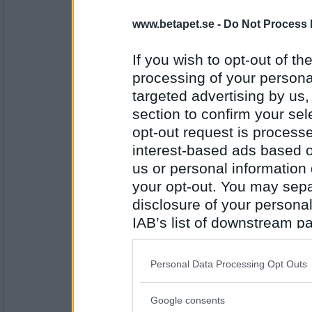
www.betapet.se -
Do Not Process 
onobond
kalk
If you wish to opt-out of the
processing of your personal
targeted advertising by us
Antal inlägg:
24323
section to confirm your sel
opt-out request is proces
Tince
sten
interest-based ads based o
us or personal information d
your opt-out. You may separ
disclosure of your personal
Antal inlägg:
1399
IAB’s list of downstream pa
also be disclosed by us to 
onobond
berg
Downstream Participants
th
Personal Data Processing Opt Outs
third parties.
Google consents
Please note that this web
Antal inlägg: