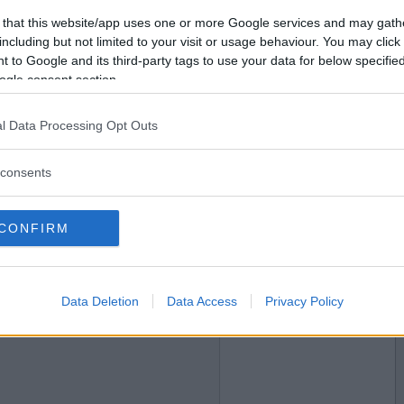
Vill du bli
 that this website/app uses one or more Google services and may gath
medlem?
including but not limited to your visit or usage behaviour. You may click 
 to Google and its third-party tags to use your data for below specifi
Skapa nytt konto
ogle consent section.
l Data Processing Opt Outs
2011-06-03 21:30
consents
CONFIRM
2011-06-04 12:43
Data Deletion
Data Access
Privacy Policy