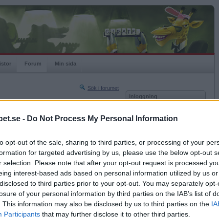
istor
Forum
Min sida
Sök i forumet
Inloggning
rneringar
Användare
et.se -
Do Not Process My Personal Information
Nästa sida »
Lösenord
Sista sidan »
to opt-out of the sale, sharing to third parties, or processing of your per
Kom ihåg mig
2011-06-03 21:12
formation for targeted advertising by us, please use the below opt-out s
Logga in
r selection. Please note that after your opt-out request is processed y
eing interest-based ads based on personal information utilized by us or
Glömt ditt lösenord?
Få ny aktiveringslänk
disclosed to third parties prior to your opt-out. You may separately opt-
losure of your personal information by third parties on the IAB’s list of
. This information may also be disclosed by us to third parties on the
IA
Betapet är gratis!
Participants
that may further disclose it to other third parties.
2011-06-03 21:12