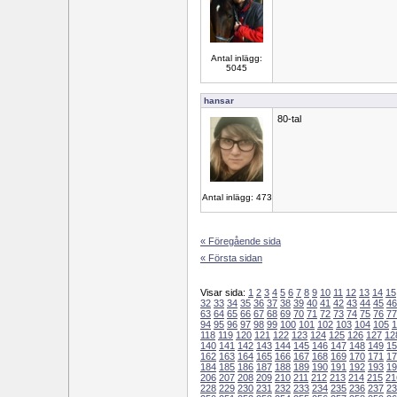
Antal inlägg:
5045
hansar
80-tal
Antal inlägg: 473
« Föregående sida
« Första sidan
Visar sida:
1
2
3
4
5
6
7
8
9
10
11
12
13
14
15
32
33
34
35
36
37
38
39
40
41
42
43
44
45
46
63
64
65
66
67
68
69
70
71
72
73
74
75
76
77
94
95
96
97
98
99
100
101
102
103
104
105
1
118
119
120
121
122
123
124
125
126
127
12
140
141
142
143
144
145
146
147
148
149
15
162
163
164
165
166
167
168
169
170
171
17
184
185
186
187
188
189
190
191
192
193
19
206
207
208
209
210
211
212
213
214
215
21
228
229
230
231
232
233
234
235
236
237
23