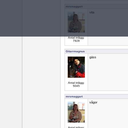
mrsmaggart
vita
Antal inlägg:
7928
Gitarrmagnus
gäss
Antal inlägg:
5045
mrsmaggart
vågor
Antal inlägg: