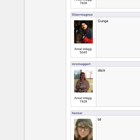
7928
Gitarrmagnus
Gunga
Antal inlägg:
5045
mrsmaggart
däck
Antal inlägg:
7928
hansar
bil