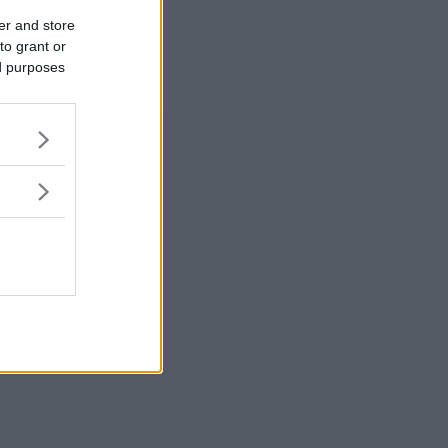
er and store
to grant or
ed purposes