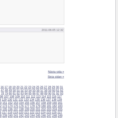
2011-06-05 12:32
Nästa sida »
Sista sidan »
16
17
18
19
20
21
22
23
24
25
26
27
28
29
30
31
47
48
49
50
51
52
53
54
55
56
57
58
59
60
61
62
78
79
80
81
82
83
84
85
86
87
88
89
90
91
92
93
06
107
108
109
110
111
112
113
114
115
116
117
8
129
130
131
132
133
134
135
136
137
138
139
0
151
152
153
154
155
156
157
158
159
160
161
2
173
174
175
176
177
178
179
180
181
182
183
4
195
196
197
198
199
200
201
202
203
204
205
6
217
218
219
220
221
222
223
224
225
226
227
8
239
240
241
242
243
244
245
246
247
248
249