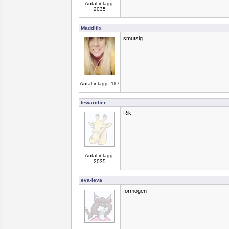
Antal inlägg:
2035
Maddifix
smutsig
Antal inlägg: 117
lewarcher
Rik
Antal inlägg:
2035
eva-leva
förmögen