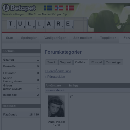
Senaste rullningen, TUllARE, av Marran1955 gav 70p
Start
Spelregler
Vanliga frågor
Sök medlem
Topplistor
For
Spelrum
Forumkategorier
Giraffen
1
Snack
Support
Ordlekar
IRL-spel
Turneringar
Krokodilen
0
« Föregående sida
Elefanten
0
« Första sidan
Musen
0
Böjningslistan
Grisen
Användare
Inlägg
1
Böjningslistan
missundersto
Inloggade
2
yr
Mobilspel
Pågående
18 436
Antal inlägg:
1738