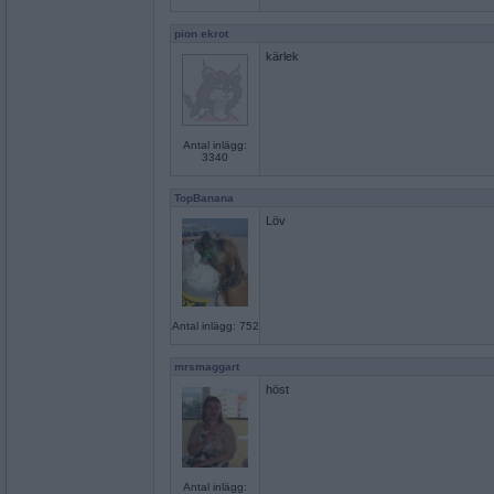
pion ekrot
kärlek
Antal inlägg:
3340
TopBanana
Löv
Antal inlägg: 752
mrsmaggart
höst
Antal inlägg: