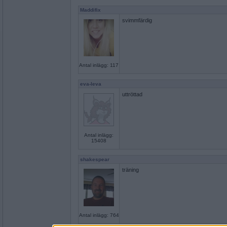
Maddifix
svimmfärdig
Antal inlägg: 117
eva-leva
uttröttad
Antal inlägg:
15408
shakespear
träning
Antal inlägg: 764