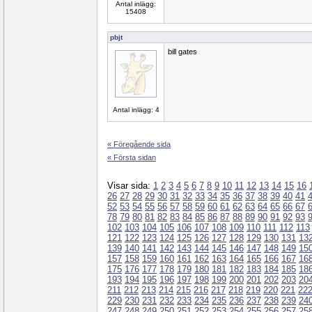
Antal inlägg:
15408
pbjt
bill gates
Antal inlägg: 4
« Föregående sida
« Första sidan
Visar sida:
1
2
3
4
5
6
7
8
9
10
11
12
13
14
15
16
26
27
28
29
30
31
32
33
34
35
36
37
38
39
40
41
52
53
54
55
56
57
58
59
60
61
62
63
64
65
66
67
78
79
80
81
82
83
84
85
86
87
88
89
90
91
92
93
102
103
104
105
106
107
108
109
110
111
112
113
121
122
123
124
125
126
127
128
129
130
131
13
139
140
141
142
143
144
145
146
147
148
149
15
157
158
159
160
161
162
163
164
165
166
167
16
175
176
177
178
179
180
181
182
183
184
185
18
193
194
195
196
197
198
199
200
201
202
203
20
211
212
213
214
215
216
217
218
219
220
221
22
229
230
231
232
233
234
235
236
237
238
239
24
247
248
249
250
251
252
253
254
255
256
257
25