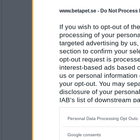
lewarcher
www.betapet.se -
Do Not Process 
Öva
If you wish to opt-out of the
processing of your personal
Antal inlägg:
2035
targeted advertising by us
section to confirm your sel
eva-leva
opt-out request is proces
praktisera
interest-based ads based o
us or personal information d
your opt-out. You may separ
Antal inlägg:
15408
disclosure of your personal
IAB’s list of downstream pa
missundersto
yrke
also be disclosed by us to 
Downstream Participants
th
Personal Data Processing Opt Outs
third parties.
Antal inlägg:
Google consents
1738
Please note that this web