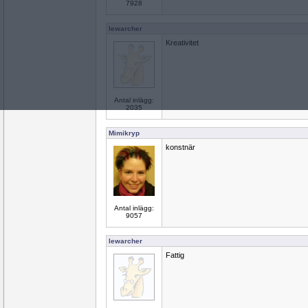
7928
lewarcher
Kreativitet
Antal inlägg:
2035
Mimikryp
konstnär
Antal inlägg:
9057
lewarcher
Fattig