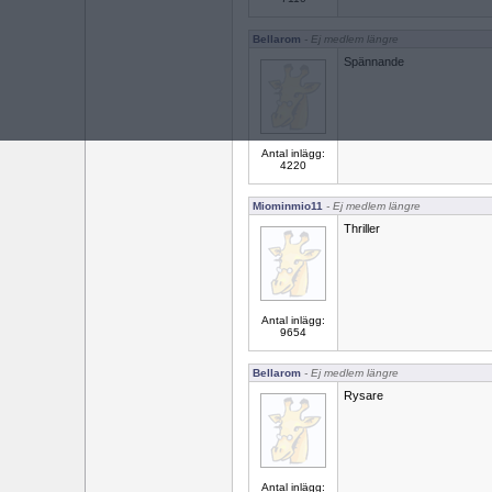
Bellarom
- Ej medlem längre
Spännande
Antal inlägg:
4220
Miominmio11
- Ej medlem längre
Thriller
Antal inlägg:
9654
Bellarom
- Ej medlem längre
Rysare
Antal inlägg: