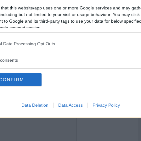
2018-01-18 17:06
Vill du bli
 that this website/app uses one or more Google services and may gath
medlem?
including but not limited to your visit or usage behaviour. You may click 
 to Google and its third-party tags to use your data for below specifi
Skapa nytt konto
ogle consent section.
l Data Processing Opt Outs
2018-01-20 10:06
consents
CONFIRM
2018-01-20 10:27
Data Deletion
Data Access
Privacy Policy