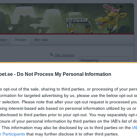
istor
Forum
Min sida
Sök i forumet
Inloggning
rneringar
Användare
et.se -
Do Not Process My Personal Information
Nästa sida »
Lösenord
Sista sidan »
to opt-out of the sale, sharing to third parties, or processing of your per
Kom ihåg mig
2018-01-18 17:03
formation for targeted advertising by us, please use the below opt-out s
Logga in
r selection. Please note that after your opt-out request is processed y
eing interest-based ads based on personal information utilized by us or
Glömt ditt lösenord?
Få ny aktiveringslänk
disclosed to third parties prior to your opt-out. You may separately opt-
losure of your personal information by third parties on the IAB’s list of
. This information may also be disclosed by us to third parties on the
IA
Betapet är gratis!
Participants
that may further disclose it to other third parties.