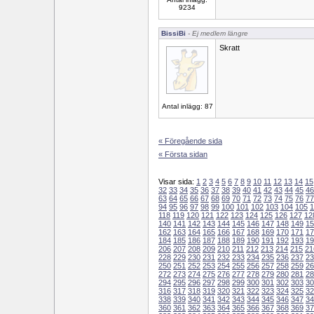
9234
BissiBi
- Ej medlem längre
Skratt
Antal inlägg: 87
« Föregående sida
« Första sidan
Visar sida:
1
2
3
4
5
6
7
8
9
10
11
12
13
14
15
32
33
34
35
36
37
38
39
40
41
42
43
44
45
46
63
64
65
66
67
68
69
70
71
72
73
74
75
76
77
94
95
96
97
98
99
100
101
102
103
104
105
1
118
119
120
121
122
123
124
125
126
127
12
140
141
142
143
144
145
146
147
148
149
15
162
163
164
165
166
167
168
169
170
171
17
184
185
186
187
188
189
190
191
192
193
19
206
207
208
209
210
211
212
213
214
215
21
228
229
230
231
232
233
234
235
236
237
23
250
251
252
253
254
255
256
257
258
259
26
272
273
274
275
276
277
278
279
280
281
28
294
295
296
297
298
299
300
301
302
303
30
316
317
318
319
320
321
322
323
324
325
32
338
339
340
341
342
343
344
345
346
347
34
360
361
362
363
364
365
366
367
368
369
37