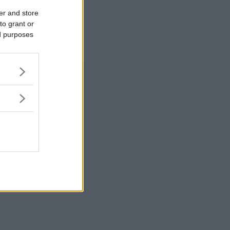
er and store
to grant or
ed purposes