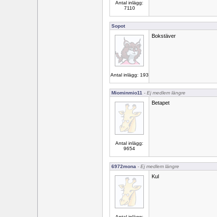
Antal inlägg:
7110
Sopot
Bokstäver
Antal inlägg: 193
Miominmio11
- Ej medlem längre
Betapet
Antal inlägg:
9654
6972mona
- Ej medlem längre
Kul
Antal inlägg: