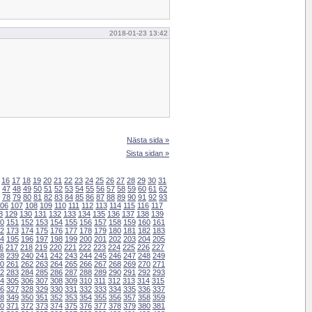
2018-01-23 13:42
Nästa sida »
Sista sidan »
16
17
18
19
20
21
22
23
24
25
26
27
28
29
30
31
47
48
49
50
51
52
53
54
55
56
57
58
59
60
61
62
78
79
80
81
82
83
84
85
86
87
88
89
90
91
92
93
06
107
108
109
110
111
112
113
114
115
116
117
8
129
130
131
132
133
134
135
136
137
138
139
0
151
152
153
154
155
156
157
158
159
160
161
2
173
174
175
176
177
178
179
180
181
182
183
4
195
196
197
198
199
200
201
202
203
204
205
6
217
218
219
220
221
222
223
224
225
226
227
8
239
240
241
242
243
244
245
246
247
248
249
0
261
262
263
264
265
266
267
268
269
270
271
2
283
284
285
286
287
288
289
290
291
292
293
4
305
306
307
308
309
310
311
312
313
314
315
6
327
328
329
330
331
332
333
334
335
336
337
8
349
350
351
352
353
354
355
356
357
358
359
0
371
372
373
374
375
376
377
378
379
380
381