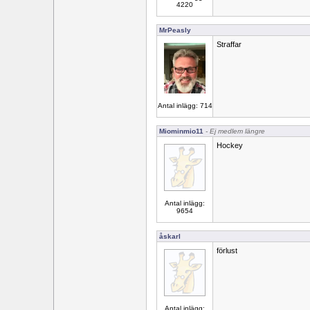
4220
MrPeasly
Straffar
Antal inlägg: 714
Miominmio11
- Ej medlem längre
Hockey
Antal inlägg:
9654
åskarl
förlust
Antal inlägg: