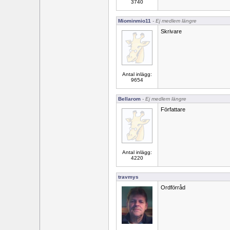
3740
Miominmio11
- Ej medlem längre
Skrivare
Antal inlägg:
9654
Bellarom
- Ej medlem längre
Författare
Antal inlägg:
4220
travmys
Ordförråd