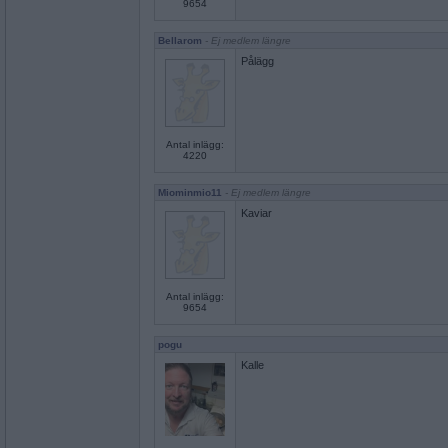
9654
Bellarom
- Ej medlem längre
Pålägg
Antal inlägg:
4220
Miominmio11
- Ej medlem längre
Kaviar
Antal inlägg:
9654
pogu
Kalle