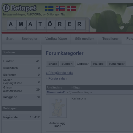
Senaste rullningen, AMATÖREr, av Gnillot gav 78p
Start
Spelregler
Vanliga frågor
Sök medlem
Topplistor
For
Spelrum
Forumkategorier
Giraffen
41
Snack
Support
Ordlekar
IRL-spel
Turneringar
Krokodilen
0
« Föregående sida
Elefanten
0
« Första sidan
Musen
0
Böjningslistan
Grisen
Användare
Inlägg
29
Böjningslistan
Miominmio11
- Ej medlem längre
Inloggade
70
Karlssons
Mobilspel
Pågående
18 412
Antal inlägg:
9654