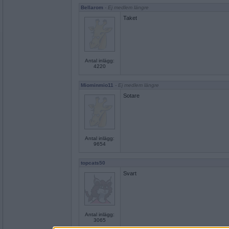
Bellarom
- Ej medlem längre
Taket
Antal inlägg:
4220
Miominmio11
- Ej medlem längre
Sotare
Antal inlägg:
9654
topcats50
Svart
Antal inlägg:
3065