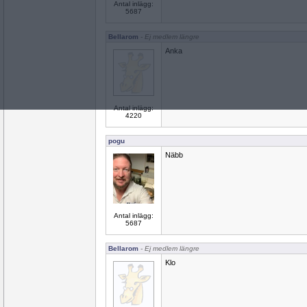
Antal inlägg:
5687
Bellarom
- Ej medlem längre
Anka
Antal inlägg:
4220
pogu
Näbb
Antal inlägg:
5687
Bellarom
- Ej medlem längre
Klo