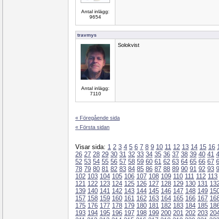
Antal inlägg:
9654
travmys
Solokvist
Antal inlägg:
7110
« Föregående sida
« Första sidan
Visar sida:
1
2
3
4
5
6
7
8
9
10
11
12
13
14
15
16
26
27
28
29
30
31
32
33
34
35
36
37
38
39
40
41
52
53
54
55
56
57
58
59
60
61
62
63
64
65
66
67
78
79
80
81
82
83
84
85
86
87
88
89
90
91
92
93
102
103
104
105
106
107
108
109
110
111
112
113
121
122
123
124
125
126
127
128
129
130
131
13
139
140
141
142
143
144
145
146
147
148
149
15
157
158
159
160
161
162
163
164
165
166
167
16
175
176
177
178
179
180
181
182
183
184
185
18
193
194
195
196
197
198
199
200
201
202
203
20