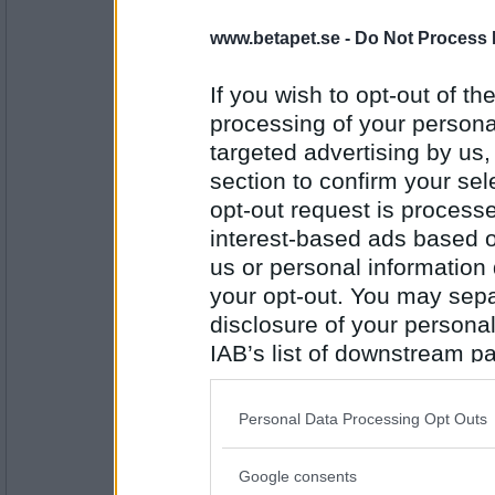
pogu
www.betapet.se -
Do Not Process 
Döden
If you wish to opt-out of the
processing of your personal
Antal inlägg:
targeted advertising by us
5687
section to confirm your sel
Miominmio11
- Ej medlem längre
opt-out request is proces
Änglar
interest-based ads based o
us or personal information d
your opt-out. You may separ
Antal inlägg:
disclosure of your personal
9654
IAB’s list of downstream pa
Bellarom
- Ej medlem längre
also be disclosed by us to 
Finns
Downstream Participants
th
Personal Data Processing Opt Outs
third parties.
Google consents
Antal inlägg:
Please note that this web
4220