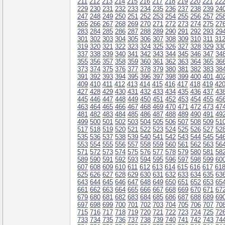
211
212
213
214
215
216
217
218
219
220
221
22
229
230
231
232
233
234
235
236
237
238
239
24
247
248
249
250
251
252
253
254
255
256
257
25
265
266
267
268
269
270
271
272
273
274
275
27
283
284
285
286
287
288
289
290
291
292
293
29
301
302
303
304
305
306
307
308
309
310
311
31
319
320
321
322
323
324
325
326
327
328
329
33
337
338
339
340
341
342
343
344
345
346
347
34
355
356
357
358
359
360
361
362
363
364
365
36
373
374
375
376
377
378
379
380
381
382
383
38
391
392
393
394
395
396
397
398
399
400
401
40
409
410
411
412
413
414
415
416
417
418
419
42
427
428
429
430
431
432
433
434
435
436
437
43
445
446
447
448
449
450
451
452
453
454
455
45
463
464
465
466
467
468
469
470
471
472
473
47
481
482
483
484
485
486
487
488
489
490
491
49
499
500
501
502
503
504
505
506
507
508
509
51
517
518
519
520
521
522
523
524
525
526
527
52
535
536
537
538
539
540
541
542
543
544
545
54
553
554
555
556
557
558
559
560
561
562
563
56
571
572
573
574
575
576
577
578
579
580
581
58
589
590
591
592
593
594
595
596
597
598
599
60
607
608
609
610
611
612
613
614
615
616
617
61
625
626
627
628
629
630
631
632
633
634
635
63
643
644
645
646
647
648
649
650
651
652
653
65
661
662
663
664
665
666
667
668
669
670
671
67
679
680
681
682
683
684
685
686
687
688
689
69
697
698
699
700
701
702
703
704
705
706
707
70
715
716
717
718
719
720
721
722
723
724
725
72
733
734
735
736
737
738
739
740
741
742
743
74