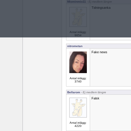
Miominmio11
- Ej medlem längre
Tidningsanka
Antal inlägg:
9654
nitrometan
Fake news
Antal inlägg:
3740
Bellarom
- Ej medlem längre
Falsk
Antal inlägg:
4220