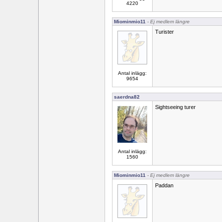
4220
Miominmio11
- Ej medlem längre
Turister
Antal inlägg:
9654
saerdna82
Sightseeing turer
Antal inlägg:
1560
Miominmio11
- Ej medlem längre
Paddan