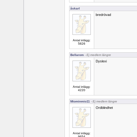
åskarl
bredrövad
Antal inlägg:
5826
Bellarom
- Ej medlem längre
Dyslexi
Antal inlägg:
4220
Miominmio11
- Ej medlem längre
Ordblindhet
Antal inlägg:
9654