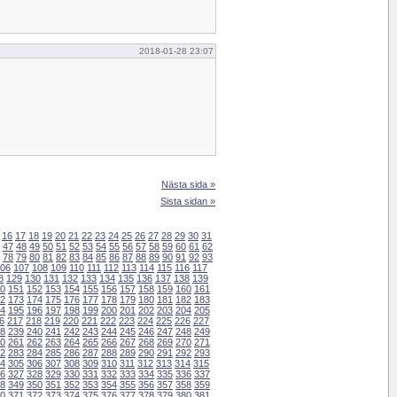
2018-01-28 23:07
Nästa sida »
Sista sidan »
16
17
18
19
20
21
22
23
24
25
26
27
28
29
30
31
47
48
49
50
51
52
53
54
55
56
57
58
59
60
61
62
78
79
80
81
82
83
84
85
86
87
88
89
90
91
92
93
06
107
108
109
110
111
112
113
114
115
116
117
8
129
130
131
132
133
134
135
136
137
138
139
0
151
152
153
154
155
156
157
158
159
160
161
2
173
174
175
176
177
178
179
180
181
182
183
4
195
196
197
198
199
200
201
202
203
204
205
6
217
218
219
220
221
222
223
224
225
226
227
8
239
240
241
242
243
244
245
246
247
248
249
0
261
262
263
264
265
266
267
268
269
270
271
2
283
284
285
286
287
288
289
290
291
292
293
4
305
306
307
308
309
310
311
312
313
314
315
6
327
328
329
330
331
332
333
334
335
336
337
8
349
350
351
352
353
354
355
356
357
358
359
0
371
372
373
374
375
376
377
378
379
380
381