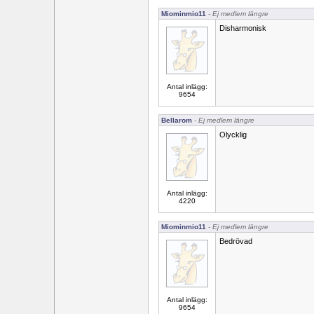
Miominmio11
- Ej medlem längre
Disharmonisk
Antal inlägg:
9654
Bellarom
- Ej medlem längre
Olycklig
Antal inlägg:
4220
Miominmio11
- Ej medlem längre
Bedrövad
Antal inlägg:
9654