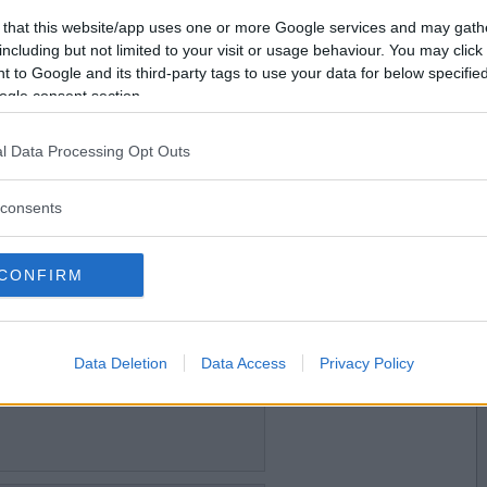
2018-01-23 15:26
Vill du bli
 that this website/app uses one or more Google services and may gath
medlem?
including but not limited to your visit or usage behaviour. You may click 
 to Google and its third-party tags to use your data for below specifi
Skapa nytt konto
ogle consent section.
l Data Processing Opt Outs
2018-01-23 16:27
consents
CONFIRM
2018-01-28 17:05
Data Deletion
Data Access
Privacy Policy