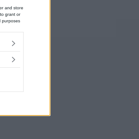
er and store
to grant or
ed purposes