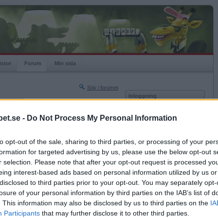
istor
Forum
Min sida
Sök i forumet
Inloggning
rneringar
Användare
et.se -
Do Not Process My Personal Information
Nästa sida »
Lösenord
Sista sidan »
to opt-out of the sale, sharing to third parties, or processing of your per
Kom ihåg mig
2018-01-23 14:29
formation for targeted advertising by us, please use the below opt-out s
Logga in
r selection. Please note that after your opt-out request is processed y
eing interest-based ads based on personal information utilized by us or
Glömt ditt lösenord?
Få ny aktiveringslänk
disclosed to third parties prior to your opt-out. You may separately opt-
losure of your personal information by third parties on the IAB’s list of
. This information may also be disclosed by us to third parties on the
IA
Betapet är gratis!
Participants
that may further disclose it to other third parties.