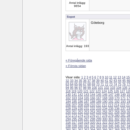
Antal inlägg:
9654
Sopot
Göteborg
Antal inlägg: 193
« Föregående sida
« Första sidan
Visar sida:
1
2
3
4
5
6
7
8
9
10
11
12
13
14
15
32
33
34
35
36
37
38
39
40
41
42
43
44
45
46
63
64
65
66
67
68
69
70
71
72
73
74
75
76
77
94
95
96
97
98
99
100
101
102
103
104
105
1
118
119
120
121
122
123
124
125
126
127
12
140
141
142
143
144
145
146
147
148
149
15
162
163
164
165
166
167
168
169
170
171
17
184
185
186
187
188
189
190
191
192
193
19
206
207
208
209
210
211
212
213
214
215
21
228
229
230
231
232
233
234
235
236
237
23
250
251
252
253
254
255
256
257
258
259
26
272
273
274
275
276
277
278
279
280
281
28
294
295
296
297
298
299
300
301
302
303
30
316
317
318
319
320
321
322
323
324
325
32
338
339
340
341
342
343
344
345
346
347
34
360
361
362
363
364
365
366
367
368
369
37