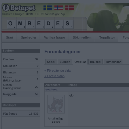
Senaste rullningen, OmBEDES, av Kattis65 gav 72p
Start
Spelregler
Vanliga frågor
Sök medlem
Topplistor
For
Spelrum
Forumkategorier
Giraffen
32
Snack
Support
Ordlekar
IRL-spel
Turneringar
Krokodilen
0
« Föregående sida
Elefanten
3
« Första sidan
Musen
2
Böjningslistan
Grisen
Användare
Inlägg
22
Böjningslistan
eva-leva
Inloggade
59
glo
Mobilspel
Pågående
18 535
Antal inlägg:
15408