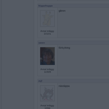
frippefrappe
glimm
Antal inlägg:
10101
uwen
förkylning
Antal inlägg:
11505
mjf
nästäppa
Antal inlägg:
1094