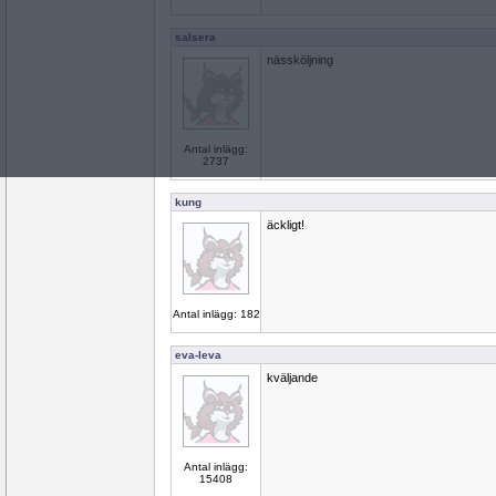
salsera
nässköljning
Antal inlägg:
2737
kung
äckligt!
Antal inlägg: 182
eva-leva
kväljande
Antal inlägg:
15408