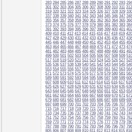
283
284
285
286
287
288
289
290
291
292
293
29
301
302
303
304
305
306
307
308
309
310
311
31
319
320
321
322
323
324
325
326
327
328
329
33
337
338
339
340
341
342
343
344
345
346
347
34
355
356
357
358
359
360
361
362
363
364
365
36
373
374
375
376
377
378
379
380
381
382
383
38
391
392
393
394
395
396
397
398
399
400
401
40
409
410
411
412
413
414
415
416
417
418
419
42
427
428
429
430
431
432
433
434
435
436
437
43
445
446
447
448
449
450
451
452
453
454
455
45
463
464
465
466
467
468
469
470
471
472
473
47
481
482
483
484
485
486
487
488
489
490
491
49
499
500
501
502
503
504
505
506
507
508
509
51
517
518
519
520
521
522
523
524
525
526
527
52
535
536
537
538
539
540
541
542
543
544
545
54
553
554
555
556
557
558
559
560
561
562
563
56
571
572
573
574
575
576
577
578
579
580
581
58
589
590
591
592
593
594
595
596
597
598
599
60
607
608
609
610
611
612
613
614
615
616
617
61
625
626
627
628
629
630
631
632
633
634
635
63
643
644
645
646
647
648
649
650
651
652
653
65
661
662
663
664
665
666
667
668
669
670
671
67
679
680
681
682
683
684
685
686
687
688
689
69
697
698
699
700
701
702
703
704
705
706
707
70
715
716
717
718
719
720
721
722
723
724
725
72
733
734
735
736
737
738
739
740
741
742
743
74
751
752
753
754
755
756
757
758
759
760
761
76
769
770
771
772
773
774
775
776
777
778
779
78
787
788
789
790
791
792
793
794
795
796
797
79
805
806
807
808
809
810
811
812
813
814
815
81