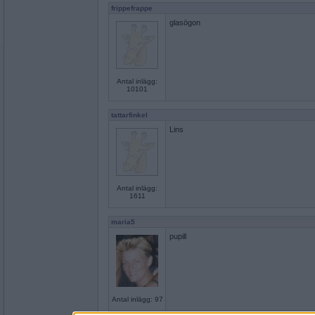
frippefrappe
glasögon
Antal inlägg:
10101
tattarfinkel
Lins
Antal inlägg:
1611
maria5
pupill
Antal inlägg: 97