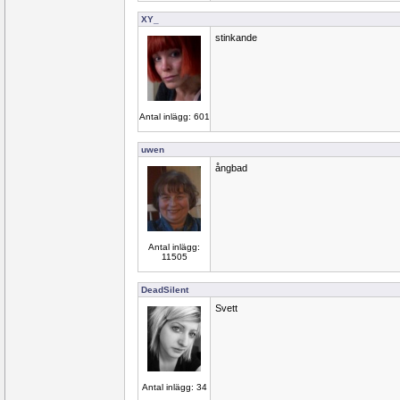
XY_
stinkande
Antal inlägg: 601
uwen
ångbad
Antal inlägg:
11505
DeadSilent
Svett
Antal inlägg: 34