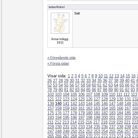
tattarfinkel
Salt
Antal inlägg:
1611
« Föregående sida
« Första sidan
Visar sida:
1
2
3
4
5
6
7
8
9
10
11
12
13
14
15
16
26
27
28
29
30
31
32
33
34
35
36
37
38
39
40
41
52
53
54
55
56
57
58
59
60
61
62
63
64
65
66
67
78
79
80
81
82
83
84
85
86
87
88
89
90
91
92
93
102
103
104
105
106
107
108
109
110
111
112
113
121
122
123
124
125
126
127
128
129
130
131
13
139
140
141
142
143
144
145
146
147
148
149
15
157
158
159
160
161
162
163
164
165
166
167
16
175
176
177
178
179
180
181
182
183
184
185
18
193
194
195
196
197
198
199
200
201
202
203
20
211
212
213
214
215
216
217
218
219
220
221
22
229
230
231
232
233
234
235
236
237
238
239
24
247
248
249
250
251
252
253
254
255
256
257
25
265
266
267
268
269
270
271
272
273
274
275
27