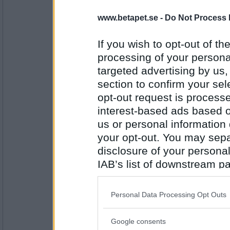
snottran82
www.betapet.se -
Do Not Process 
blåögd
If you wish to opt-out of the
processing of your personal
Antal inlägg: 132
targeted advertising by us
section to confirm your sel
maria5
naiv
opt-out request is proces
interest-based ads based o
us or personal information d
your opt-out. You may separ
Antal inlägg: 97
disclosure of your personal
tattarfinkel
IAB’s list of downstream pa
barnslig
also be disclosed by us to 
Downstream Participants
th
Personal Data Processing Opt Outs
third parties.
Antal inlägg:
1611
Google consents
Please note that this web