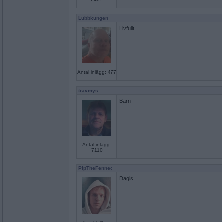
Lubbkungen
Livfullt
Antal inlägg: 477
travmys
Barn
Antal inlägg:
7110
PipTheFennec
Dagis