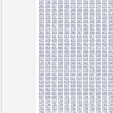
247
248
249
250
251
252
253
254
255
256
257
25
265
266
267
268
269
270
271
272
273
274
275
27
283
284
285
286
287
288
289
290
291
292
293
29
301
302
303
304
305
306
307
308
309
310
311
31
319
320
321
322
323
324
325
326
327
328
329
33
337
338
339
340
341
342
343
344
345
346
347
34
355
356
357
358
359
360
361
362
363
364
365
36
373
374
375
376
377
378
379
380
381
382
383
38
391
392
393
394
395
396
397
398
399
400
401
40
409
410
411
412
413
414
415
416
417
418
419
42
427
428
429
430
431
432
433
434
435
436
437
43
445
446
447
448
449
450
451
452
453
454
455
45
463
464
465
466
467
468
469
470
471
472
473
47
481
482
483
484
485
486
487
488
489
490
491
49
499
500
501
502
503
504
505
506
507
508
509
51
517
518
519
520
521
522
523
524
525
526
527
52
535
536
537
538
539
540
541
542
543
544
545
54
553
554
555
556
557
558
559
560
561
562
563
56
571
572
573
574
575
576
577
578
579
580
581
58
589
590
591
592
593
594
595
596
597
598
599
60
607
608
609
610
611
612
613
614
615
616
617
61
625
626
627
628
629
630
631
632
633
634
635
63
643
644
645
646
647
648
649
650
651
652
653
65
661
662
663
664
665
666
667
668
669
670
671
67
679
680
681
682
683
684
685
686
687
688
689
69
697
698
699
700
701
702
703
704
705
706
707
70
715
716
717
718
719
720
721
722
723
724
725
72
733
734
735
736
737
738
739
740
741
742
743
74
751
752
753
754
755
756
757
758
759
760
761
76
769
770
771
772
773
774
775
776
777
778
779
78