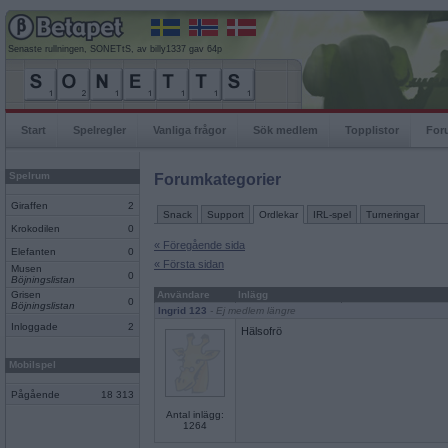
Senaste rullningen, SONETtS, av billy1337 gav 64p
Start
Spelregler
Vanliga frågor
Sök medlem
Topplistor
For
Spelrum
Forumkategorier
Giraffen
2
Snack
Support
Ordlekar
IRL-spel
Turneringar
Krokodilen
0
« Föregående sida
Elefanten
0
« Första sidan
Musen
0
Böjningslistan
Grisen
Användare
Inlägg
0
Böjningslistan
Ingrid 123
- Ej medlem längre
Inloggade
2
Hälsofrö
Mobilspel
Pågående
18 313
Antal inlägg:
1264