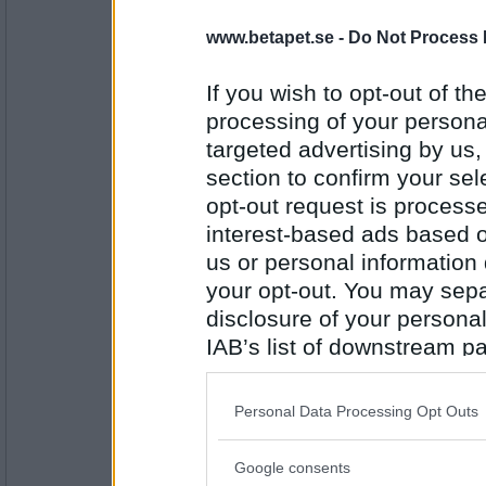
Lee90
- Ej medlem längre
www.betapet.se -
Do Not Process 
Gullregn
If you wish to opt-out of the
processing of your personal
Antal inlägg: 420
targeted advertising by us
section to confirm your sel
Lill-IT
opt-out request is proces
Försommar
interest-based ads based o
us or personal information d
your opt-out. You may separ
Antal inlägg:
31618
disclosure of your personal
IAB’s list of downstream pa
RandigaRutan
also be disclosed by us to 
Ljusgrönt
Downstream Participants
th
Personal Data Processing Opt Outs
third parties.
Antal inlägg:
Google consents
2873
Please note that this web