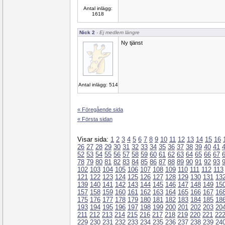
Antal inlägg:
1618
Nick 2
- Ej medlem längre
Ny tjänst
Antal inlägg: 514
« Föregående sida
« Första sidan
Visar sida:
1
2
3
4
5
6
7
8
9
10
11
12
13
14
15
16
26
27
28
29
30
31
32
33
34
35
36
37
38
39
40
41
52
53
54
55
56
57
58
59
60
61
62
63
64
65
66
67
78
79
80
81
82
83
84
85
86
87
88
89
90
91
92
93
102
103
104
105
106
107
108
109
110
111
112
113
121
122
123
124
125
126
127
128
129
130
131
13
139
140
141
142
143
144
145
146
147
148
149
15
157
158
159
160
161
162
163
164
165
166
167
16
175
176
177
178
179
180
181
182
183
184
185
18
193
194
195
196
197
198
199
200
201
202
203
20
211
212
213
214
215
216
217
218
219
220
221
22
229
230
231
232
233
234
235
236
237
238
239
24