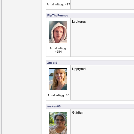
Antal inlägg: 477
PipTheFennec
Lyckorus
Antal inlägg:
4554
ZussiS
Upprymd
Antal inlägg: 66
tysken69
Glädjen