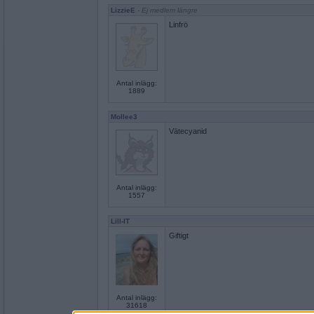
LizzieE
- Ej medlem längre
Linfrö
Antal inlägg:
1889
Mollee3
Vätecyanid
Antal inlägg:
1557
Lill-IT
Giftigt
Antal inlägg:
31618