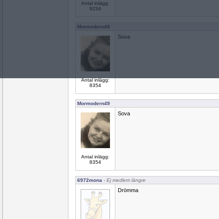
Antal inlägg:
9234
Mormodern49
Sova
Antal inlägg:
8354
Mormodern49
Sova
Antal inlägg:
8354
6972mona
- Ej medlem längre
Drömma