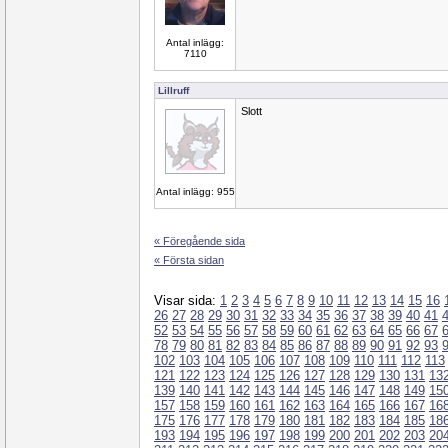
Antal inlägg:
7110
Lillruff
Slott
Antal inlägg: 955
« Föregående sida
« Första sidan
Visar sida:
1
2
3
4
5
6
7
8
9
10
11
12
13
14
15
16
26
27
28
29
30
31
32
33
34
35
36
37
38
39
40
41
52
53
54
55
56
57
58
59
60
61
62
63
64
65
66
67
78
79
80
81
82
83
84
85
86
87
88
89
90
91
92
93
102
103
104
105
106
107
108
109
110
111
112
113
121
122
123
124
125
126
127
128
129
130
131
13
139
140
141
142
143
144
145
146
147
148
149
15
157
158
159
160
161
162
163
164
165
166
167
16
175
176
177
178
179
180
181
182
183
184
185
18
193
194
195
196
197
198
199
200
201
202
203
20