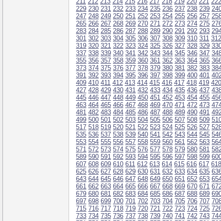
211
212
213
214
215
216
217
218
219
220
221
22
229
230
231
232
233
234
235
236
237
238
239
24
247
248
249
250
251
252
253
254
255
256
257
25
265
266
267
268
269
270
271
272
273
274
275
27
283
284
285
286
287
288
289
290
291
292
293
29
301
302
303
304
305
306
307
308
309
310
311
31
319
320
321
322
323
324
325
326
327
328
329
33
337
338
339
340
341
342
343
344
345
346
347
34
355
356
357
358
359
360
361
362
363
364
365
36
373
374
375
376
377
378
379
380
381
382
383
38
391
392
393
394
395
396
397
398
399
400
401
40
409
410
411
412
413
414
415
416
417
418
419
42
427
428
429
430
431
432
433
434
435
436
437
43
445
446
447
448
449
450
451
452
453
454
455
45
463
464
465
466
467
468
469
470
471
472
473
47
481
482
483
484
485
486
487
488
489
490
491
49
499
500
501
502
503
504
505
506
507
508
509
51
517
518
519
520
521
522
523
524
525
526
527
52
535
536
537
538
539
540
541
542
543
544
545
54
553
554
555
556
557
558
559
560
561
562
563
56
571
572
573
574
575
576
577
578
579
580
581
58
589
590
591
592
593
594
595
596
597
598
599
60
607
608
609
610
611
612
613
614
615
616
617
61
625
626
627
628
629
630
631
632
633
634
635
63
643
644
645
646
647
648
649
650
651
652
653
65
661
662
663
664
665
666
667
668
669
670
671
67
679
680
681
682
683
684
685
686
687
688
689
69
697
698
699
700
701
702
703
704
705
706
707
70
715
716
717
718
719
720
721
722
723
724
725
72
733
734
735
736
737
738
739
740
741
742
743
74