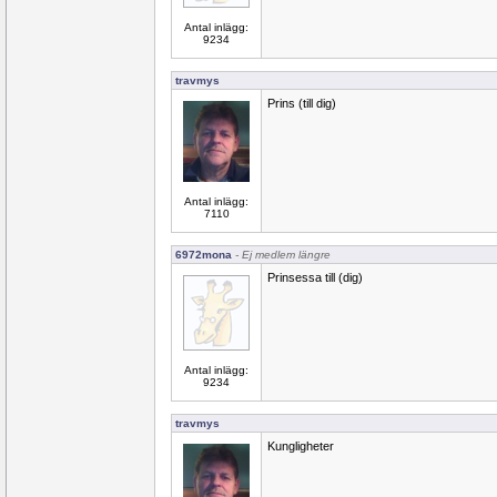
Antal inlägg:
9234
travmys
Prins (till dig)
Antal inlägg:
7110
6972mona
- Ej medlem längre
Prinsessa till (dig)
Antal inlägg:
9234
travmys
Kungligheter