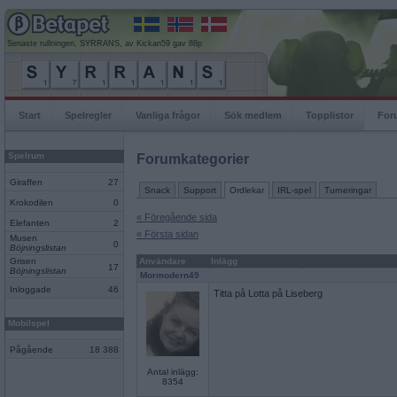
Senaste rullningen, SYRRANS, av Kickan59 gav 88p
Start
Spelregler
Vanliga frågor
Sök medlem
Topplistor
For
Spelrum
Forumkategorier
Giraffen
27
Snack
Support
Ordlekar
IRL-spel
Turneringar
Krokodilen
0
« Föregående sida
Elefanten
2
« Första sidan
Musen
0
Böjningslistan
Grisen
Användare
Inlägg
17
Böjningslistan
Mormodern49
Inloggade
46
Titta på Lotta på Liseberg
Mobilspel
Pågående
18 388
Antal inlägg:
8354