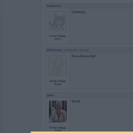
babbotina
Göteborg
Antal inlägg:
2871
6972mona
- Ej medlem längre
Rena Rama Rolf
Antal inlägg:
9234
gubri
Skratt
Antal inlägg:
2080