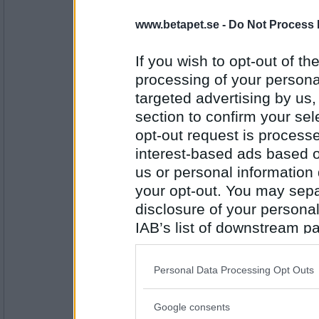
babbotina
www.betapet.se -
Do Not Process 
Allsång på Skansen
If you wish to opt-out of the
processing of your personal
Antal inlägg:
targeted advertising by us
2871
section to confirm your sel
eva-leva
opt-out request is proces
Artister
interest-based ads based o
us or personal information d
your opt-out. You may separ
Antal inlägg:
disclosure of your personal
15408
IAB’s list of downstream pa
6972mona
- Ej medlem längre
also be disclosed by us to 
Darin
Downstream Participants
th
Personal Data Processing Opt Outs
third parties.
Google consents
Antal inlägg:
Please note that this web
9234