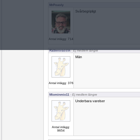
MrPeasly
Svårbegripligt
Antal inlägg: 714
Rabiesvaccin
- Ej medlem längre
Män
Antal inlägg: 376
Miominmio11
- Ej medlem längre
Underbara varelser
Antal inlägg:
9654