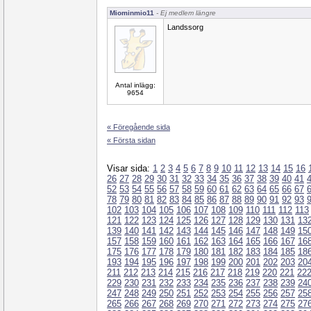
Miominmio11
- Ej medlem längre
Landssorg
Antal inlägg:
9654
« Föregående sida
« Första sidan
Visar sida:
1
2
3
4
5
6
7
8
9
10
11
12
13
14
15
16
26
27
28
29
30
31
32
33
34
35
36
37
38
39
40
41
52
53
54
55
56
57
58
59
60
61
62
63
64
65
66
67
78
79
80
81
82
83
84
85
86
87
88
89
90
91
92
93
102
103
104
105
106
107
108
109
110
111
112
113
121
122
123
124
125
126
127
128
129
130
131
13
139
140
141
142
143
144
145
146
147
148
149
15
157
158
159
160
161
162
163
164
165
166
167
16
175
176
177
178
179
180
181
182
183
184
185
18
193
194
195
196
197
198
199
200
201
202
203
20
211
212
213
214
215
216
217
218
219
220
221
22
229
230
231
232
233
234
235
236
237
238
239
24
247
248
249
250
251
252
253
254
255
256
257
25
265
266
267
268
269
270
271
272
273
274
275
27