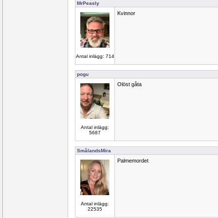
MrPeasly
Kvinnor
Antal inlägg: 714
pogu
Olöst gåta
Antal inlägg:
5687
SmålandsMira
Palmemordet
Antal inlägg:
22535