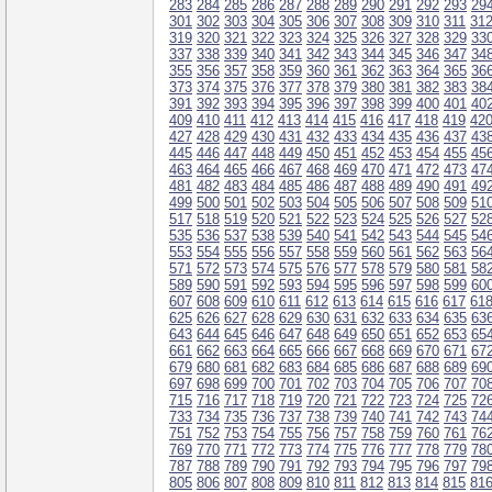
283
284
285
286
287
288
289
290
291
292
293
29
301
302
303
304
305
306
307
308
309
310
311
31
319
320
321
322
323
324
325
326
327
328
329
33
337
338
339
340
341
342
343
344
345
346
347
34
355
356
357
358
359
360
361
362
363
364
365
36
373
374
375
376
377
378
379
380
381
382
383
38
391
392
393
394
395
396
397
398
399
400
401
40
409
410
411
412
413
414
415
416
417
418
419
42
427
428
429
430
431
432
433
434
435
436
437
43
445
446
447
448
449
450
451
452
453
454
455
45
463
464
465
466
467
468
469
470
471
472
473
47
481
482
483
484
485
486
487
488
489
490
491
49
499
500
501
502
503
504
505
506
507
508
509
51
517
518
519
520
521
522
523
524
525
526
527
52
535
536
537
538
539
540
541
542
543
544
545
54
553
554
555
556
557
558
559
560
561
562
563
56
571
572
573
574
575
576
577
578
579
580
581
58
589
590
591
592
593
594
595
596
597
598
599
60
607
608
609
610
611
612
613
614
615
616
617
61
625
626
627
628
629
630
631
632
633
634
635
63
643
644
645
646
647
648
649
650
651
652
653
65
661
662
663
664
665
666
667
668
669
670
671
67
679
680
681
682
683
684
685
686
687
688
689
69
697
698
699
700
701
702
703
704
705
706
707
70
715
716
717
718
719
720
721
722
723
724
725
72
733
734
735
736
737
738
739
740
741
742
743
74
751
752
753
754
755
756
757
758
759
760
761
76
769
770
771
772
773
774
775
776
777
778
779
78
787
788
789
790
791
792
793
794
795
796
797
79
805
806
807
808
809
810
811
812
813
814
815
81