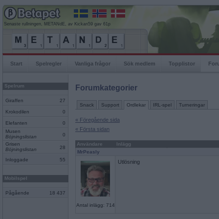
Senaste rullningen, METANdE, av Kickan59 gav 61p
Start
Spelregler
Vanliga frågor
Sök medlem
Topplistor
For
Spelrum
Forumkategorier
Giraffen
27
Snack
Support
Ordlekar
IRL-spel
Turneringar
Krokodilen
0
« Föregående sida
Elefanten
0
« Första sidan
Musen
0
Böjningslistan
Grisen
Användare
Inlägg
28
Böjningslistan
MrPeasly
Inloggade
55
Utlösning
Mobilspel
Pågående
18 437
Antal inlägg: 714