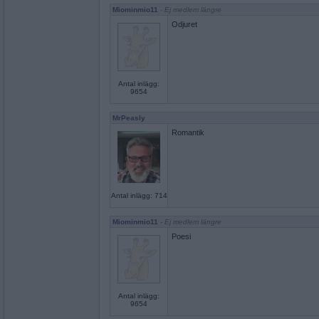
Miominmio11
- Ej medlem längre
Odjuret
Antal inlägg:
9654
MrPeasly
Romantik
Antal inlägg: 714
Miominmio11
- Ej medlem längre
Poesi
Antal inlägg:
9654