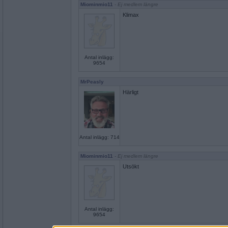
Miominmio11
- Ej medlem längre
Klimax
Antal inlägg:
9654
MrPeasly
Härligt
Antal inlägg: 714
Miominmio11
- Ej medlem längre
Utsökt
Antal inlägg:
9654