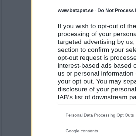
MrPeasly
Fantastiskt
www.betapet.se -
Do Not Process 
If you wish to opt-out of the
processing of your personal
Antal inlägg: 714
targeted advertising by us
Miominmio11
- Ej medlem längre
section to confirm your sel
Sagolikt
opt-out request is proces
interest-based ads based o
us or personal information d
Antal inlägg:
your opt-out. You may separ
9654
disclosure of your personal
pogu
IAB’s list of downstream pa
Fantasi
also be disclosed by us to 
Downstream Participants
th
Personal Data Processing Opt Outs
third parties.
Antal inlägg:
Google consents
5687
Please note that this web