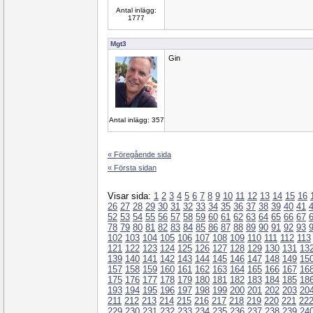
Antal inlägg:
1777
Mgt3
Gin
Antal inlägg: 357
« Föregående sida
« Första sidan
Visar sida:
1
2
3
4
5
6
7
8
9
10
11
12
13
14
15
16
26
27
28
29
30
31
32
33
34
35
36
37
38
39
40
41
52
53
54
55
56
57
58
59
60
61
62
63
64
65
66
67
78
79
80
81
82
83
84
85
86
87
88
89
90
91
92
93
102
103
104
105
106
107
108
109
110
111
112
113
121
122
123
124
125
126
127
128
129
130
131
13
139
140
141
142
143
144
145
146
147
148
149
15
157
158
159
160
161
162
163
164
165
166
167
16
175
176
177
178
179
180
181
182
183
184
185
18
193
194
195
196
197
198
199
200
201
202
203
20
211
212
213
214
215
216
217
218
219
220
221
22
229
230
231
232
233
234
235
236
237
238
239
24