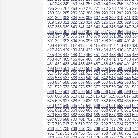
247
248
249
250
251
252
253
254
255
256
257
25
265
266
267
268
269
270
271
272
273
274
275
27
283
284
285
286
287
288
289
290
291
292
293
29
301
302
303
304
305
306
307
308
309
310
311
31
319
320
321
322
323
324
325
326
327
328
329
33
337
338
339
340
341
342
343
344
345
346
347
34
355
356
357
358
359
360
361
362
363
364
365
36
373
374
375
376
377
378
379
380
381
382
383
38
391
392
393
394
395
396
397
398
399
400
401
40
409
410
411
412
413
414
415
416
417
418
419
42
427
428
429
430
431
432
433
434
435
436
437
43
445
446
447
448
449
450
451
452
453
454
455
45
463
464
465
466
467
468
469
470
471
472
473
47
481
482
483
484
485
486
487
488
489
490
491
49
499
500
501
502
503
504
505
506
507
508
509
51
517
518
519
520
521
522
523
524
525
526
527
52
535
536
537
538
539
540
541
542
543
544
545
54
553
554
555
556
557
558
559
560
561
562
563
56
571
572
573
574
575
576
577
578
579
580
581
58
589
590
591
592
593
594
595
596
597
598
599
60
607
608
609
610
611
612
613
614
615
616
617
61
625
626
627
628
629
630
631
632
633
634
635
63
643
644
645
646
647
648
649
650
651
652
653
65
661
662
663
664
665
666
667
668
669
670
671
67
679
680
681
682
683
684
685
686
687
688
689
69
697
698
699
700
701
702
703
704
705
706
707
70
715
716
717
718
719
720
721
722
723
724
725
72
733
734
735
736
737
738
739
740
741
742
743
74
751
752
753
754
755
756
757
758
759
760
761
76
769
770
771
772
773
774
775
776
777
778
779
78