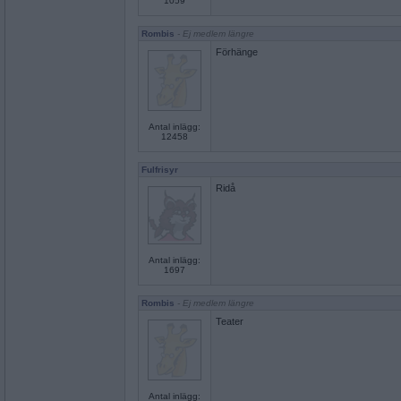
1059
Rombis
- Ej medlem längre
Förhänge
Antal inlägg:
12458
Fulfrisyr
Ridå
Antal inlägg:
1697
Rombis
- Ej medlem längre
Teater
Antal inlägg: