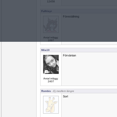
12458
Fulfrisyr
Föreställning
Antal inlägg:
1697
Miia10
Förväntan
Antal inlägg:
2407
Rombis
- Ej medlem längre
Sorl