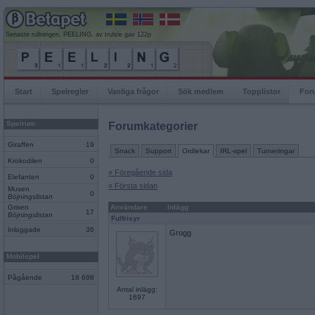
Senaste rullningen, PEELING, av trulsie gav 122p
Start
Spelregler
Vanliga frågor
Sök medlem
Topplistor
For
Spelrum
Forumkategorier
Giraffen
19
Snack
Support
Ordlekar
IRL-spel
Turneringar
Krokodilen
0
« Föregående sida
Elefanten
0
« Första sidan
Musen
0
Böjningslistan
Grisen
Användare
Inlägg
17
Böjningslistan
Fulfrisyr
Inloggade
36
Grogg
Mobilspel
Pågående
18 698
Antal inlägg:
1697