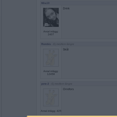
Miia10
Drink
Antal inlägg:
2407
Rombis
- Ej medlem längre
Skål
Antal inlägg:
12458
pete-2
- Ej medlem längre
Orrefors
Antal inlägg: 425