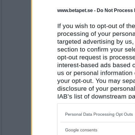
Rombis
- Ej medlem längre
www.betapet.se -
Do Not Process 
Glas
If you wish to opt-out of the
processing of your personal
Antal inlägg:
12458
targeted advertising by us
section to confirm your sel
Fulfrisyr
opt-out request is proces
Ruta
interest-based ads based o
us or personal information d
your opt-out. You may separ
Antal inlägg:
1697
disclosure of your personal
IAB’s list of downstream pa
Rombis
- Ej medlem längre
Fönster
also be disclosed by us to 
Downstream Participants
th
Personal Data Processing Opt Outs
third parties.
Antal inlägg:
Google consents
12458
Please note that this web