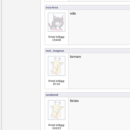
eva-leva
odla
Antal inlägg:
15408
moi_magnus
farmare
Antal inlägg:
8710
onobond
färdas
Antal inlägg:
24323