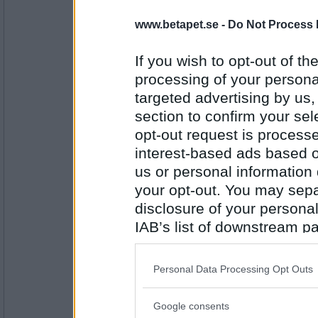
Boråsarn
www.betapet.se -
Do Not Process 
fradga
If you wish to opt-out of the
processing of your personal
Antal inlägg: 255
targeted advertising by us
moi_magnus
section to confirm your sel
rabies
opt-out request is proces
interest-based ads based o
us or personal information d
Antal inlägg:
your opt-out. You may separ
8710
disclosure of your personal
eva-leva
IAB’s list of downstream pa
hund
also be disclosed by us to 
Downstream Participants
th
Personal Data Processing Opt Outs
third parties.
Antal inlägg:
15408
Google consents
Please note that this web