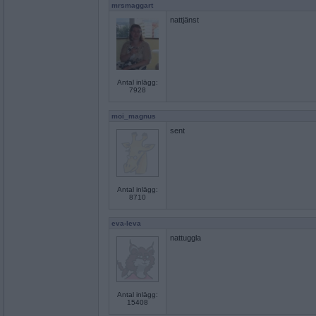
mrsmaggart
nattjänst
Antal inlägg:
7928
moi_magnus
sent
Antal inlägg:
8710
eva-leva
nattuggla
Antal inlägg:
15408