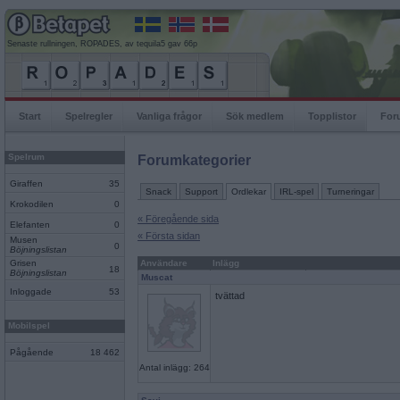
Senaste rullningen, ROPADES, av tequila5 gav 66p
Start
Spelregler
Vanliga frågor
Sök medlem
Topplistor
For
Spelrum
Forumkategorier
Giraffen
35
Snack
Support
Ordlekar
IRL-spel
Turneringar
Krokodilen
0
« Föregående sida
Elefanten
0
« Första sidan
Musen
0
Böjningslistan
Grisen
Användare
Inlägg
18
Böjningslistan
Muscat
Inloggade
53
tvättad
Mobilspel
Pågående
18 462
Antal inlägg: 264