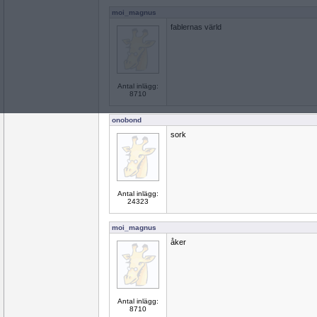
moi_magnus
fablernas värld
Antal inlägg:
8710
onobond
sork
Antal inlägg:
24323
moi_magnus
åker
Antal inlägg:
8710