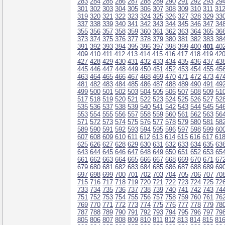
283
284
285
286
287
288
289
290
291
292
293
29
301
302
303
304
305
306
307
308
309
310
311
31
319
320
321
322
323
324
325
326
327
328
329
33
337
338
339
340
341
342
343
344
345
346
347
34
355
356
357
358
359
360
361
362
363
364
365
36
373
374
375
376
377
378
379
380
381
382
383
38
391
392
393
394
395
396
397
398
399
400
401
40
409
410
411
412
413
414
415
416
417
418
419
42
427
428
429
430
431
432
433
434
435
436
437
43
445
446
447
448
449
450
451
452
453
454
455
45
463
464
465
466
467
468
469
470
471
472
473
47
481
482
483
484
485
486
487
488
489
490
491
49
499
500
501
502
503
504
505
506
507
508
509
51
517
518
519
520
521
522
523
524
525
526
527
52
535
536
537
538
539
540
541
542
543
544
545
54
553
554
555
556
557
558
559
560
561
562
563
56
571
572
573
574
575
576
577
578
579
580
581
58
589
590
591
592
593
594
595
596
597
598
599
60
607
608
609
610
611
612
613
614
615
616
617
61
625
626
627
628
629
630
631
632
633
634
635
63
643
644
645
646
647
648
649
650
651
652
653
65
661
662
663
664
665
666
667
668
669
670
671
67
679
680
681
682
683
684
685
686
687
688
689
69
697
698
699
700
701
702
703
704
705
706
707
70
715
716
717
718
719
720
721
722
723
724
725
72
733
734
735
736
737
738
739
740
741
742
743
74
751
752
753
754
755
756
757
758
759
760
761
76
769
770
771
772
773
774
775
776
777
778
779
78
787
788
789
790
791
792
793
794
795
796
797
79
805
806
807
808
809
810
811
812
813
814
815
81