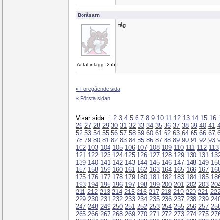
Boråsarn
tåg
Antal inlägg: 255
« Föregående sida
« Första sidan
Visar sida:
1
2
3
4
5
6
7
8
9
10
11
12
13
14
15
16
26
27
28
29
30
31
32
33
34
35
36
37
38
39
40
41
52
53
54
55
56
57
58
59
60
61
62
63
64
65
66
67
78
79
80
81
82
83
84
85
86
87
88
89
90
91
92
93
102
103
104
105
106
107
108
109
110
111
112
113
121
122
123
124
125
126
127
128
129
130
131
13
139
140
141
142
143
144
145
146
147
148
149
15
157
158
159
160
161
162
163
164
165
166
167
16
175
176
177
178
179
180
181
182
183
184
185
18
193
194
195
196
197
198
199
200
201
202
203
20
211
212
213
214
215
216
217
218
219
220
221
22
229
230
231
232
233
234
235
236
237
238
239
24
247
248
249
250
251
252
253
254
255
256
257
25
265
266
267
268
269
270
271
272
273
274
275
27