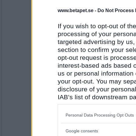
Tindris
www.betapet.se -
Do Not Process 
Spyhink
If you wish to opt-out of the
processing of your personal
targeted advertising by us
Antal inlägg:
3510
section to confirm your sel
åskarl
opt-out request is proces
flashbacks
interest-based ads based o
us or personal information d
your opt-out. You may separ
Antal inlägg:
disclosure of your personal
5826
IAB’s list of downstream pa
Tindris
also be disclosed by us to 
Utegångsförbud
Downstream Participants
th
Personal Data Processing Opt Outs
third parties.
Google consents
Please note that this web
Antal inlägg: