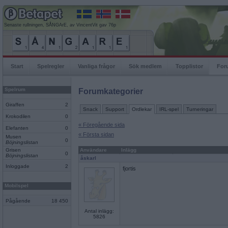
Senaste rullningen, SÅNGArE, av VincentVit gav 76p
Start
Spelregler
Vanliga frågor
Sök medlem
Topplistor
For
Spelrum
Forumkategorier
Giraffen
2
Snack
Support
Ordlekar
IRL-spel
Turneringar
Krokodilen
0
« Föregående sida
Elefanten
0
« Första sidan
Musen
0
Böjningslistan
Grisen
Användare
Inlägg
0
Böjningslistan
åskarl
Inloggade
2
fjortis
Mobilspel
Pågående
18 450
Antal inlägg:
5826