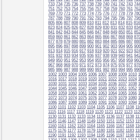
733
734
735
736
737
738
739
740
741
742
743
74
751
752
753
754
755
756
757
758
759
760
761
76
769
770
771
772
773
774
775
776
777
778
779
78
787
788
789
790
791
792
793
794
795
796
797
79
805
806
807
808
809
810
811
812
813
814
815
81
823
824
825
826
827
828
829
830
831
832
833
83
841
842
843
844
845
846
847
848
849
850
851
85
859
860
861
862
863
864
865
866
867
868
869
87
877
878
879
880
881
882
883
884
885
886
887
88
895
896
897
898
899
900
901
902
903
904
905
90
913
914
915
916
917
918
919
920
921
922
923
92
931
932
933
934
935
936
937
938
939
940
941
94
949
950
951
952
953
954
955
956
957
958
959
96
967
968
969
970
971
972
973
974
975
976
977
97
985
986
987
988
989
990
991
992
993
994
995
99
1002
1003
1004
1005
1006
1007
1008
1009
1010
1016
1017
1018
1019
1020
1021
1022
1023
1024
1030
1031
1032
1033
1034
1035
1036
1037
1038
1044
1045
1046
1047
1048
1049
1050
1051
1052
1058
1059
1060
1061
1062
1063
1064
1065
1066
1072
1073
1074
1075
1076
1077
1078
1079
1080
1086
1087
1088
1089
1090
1091
1092
1093
1094
1100
1101
1102
1103
1104
1105
1106
1107
1108
11
1115
1116
1117
1118
1119
1120
1121
1122
1123
11
1130
1131
1132
1133
1134
1135
1136
1137
1138
11
1145
1146
1147
1148
1149
1150
1151
1152
1153
11
1160
1161
1162
1163
1164
1165
1166
1167
1168
11
1175
1176
1177
1178
1179
1180
1181
1182
1183
11
1190
1191
1192
1193
1194
1195
1196
1197
1198
11
1204
1205
1206
1207
1208
1209
1210
1211
1212
1