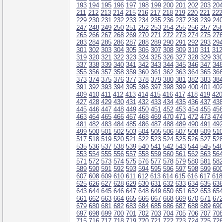
193
194
195
196
197
198
199
200
201
202
203
20
211
212
213
214
215
216
217
218
219
220
221
22
229
230
231
232
233
234
235
236
237
238
239
24
247
248
249
250
251
252
253
254
255
256
257
25
265
266
267
268
269
270
271
272
273
274
275
27
283
284
285
286
287
288
289
290
291
292
293
29
301
302
303
304
305
306
307
308
309
310
311
31
319
320
321
322
323
324
325
326
327
328
329
33
337
338
339
340
341
342
343
344
345
346
347
34
355
356
357
358
359
360
361
362
363
364
365
36
373
374
375
376
377
378
379
380
381
382
383
38
391
392
393
394
395
396
397
398
399
400
401
40
409
410
411
412
413
414
415
416
417
418
419
42
427
428
429
430
431
432
433
434
435
436
437
43
445
446
447
448
449
450
451
452
453
454
455
45
463
464
465
466
467
468
469
470
471
472
473
47
481
482
483
484
485
486
487
488
489
490
491
49
499
500
501
502
503
504
505
506
507
508
509
51
517
518
519
520
521
522
523
524
525
526
527
52
535
536
537
538
539
540
541
542
543
544
545
54
553
554
555
556
557
558
559
560
561
562
563
56
571
572
573
574
575
576
577
578
579
580
581
58
589
590
591
592
593
594
595
596
597
598
599
60
607
608
609
610
611
612
613
614
615
616
617
61
625
626
627
628
629
630
631
632
633
634
635
63
643
644
645
646
647
648
649
650
651
652
653
65
661
662
663
664
665
666
667
668
669
670
671
67
679
680
681
682
683
684
685
686
687
688
689
69
697
698
699
700
701
702
703
704
705
706
707
70
715
716
717
718
719
720
721
722
723
724
725
72