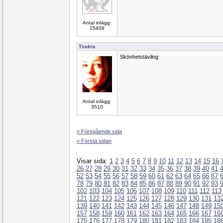
Antal inlägg:
15408
Tindris
Skönhetstävling
Antal inlägg:
3510
« Föregående sida
« Första sidan
Visar sida:
1
2
3
4
5
6
7
8
9
10
11
12
13
14
15
16
26
27
28
29
30
31
32
33
34
35
36
37
38
39
40
41
52
53
54
55
56
57
58
59
60
61
62
63
64
65
66
67
78
79
80
81
82
83
84
85
86
87
88
89
90
91
92
93
102
103
104
105
106
107
108
109
110
111
112
113
121
122
123
124
125
126
127
128
129
130
131
13
139
140
141
142
143
144
145
146
147
148
149
15
157
158
159
160
161
162
163
164
165
166
167
16
175
176
177
178
179
180
181
182
183
184
185
18