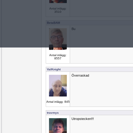
Antal inlägg:
3510
BetaBAM
Bu
Antal inlägg:
8557
ValKnight
Överraskad
Antal inlägg: 845
travmys
Utropstecken!!!