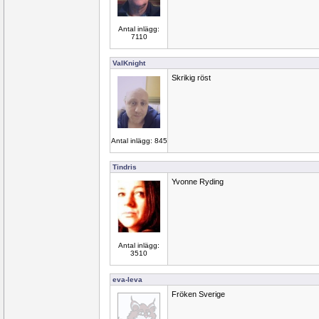
Antal inlägg:
7110
ValKnight
Skrikig röst
Antal inlägg: 845
Tindris
Yvonne Ryding
Antal inlägg:
3510
eva-leva
Fröken Sverige