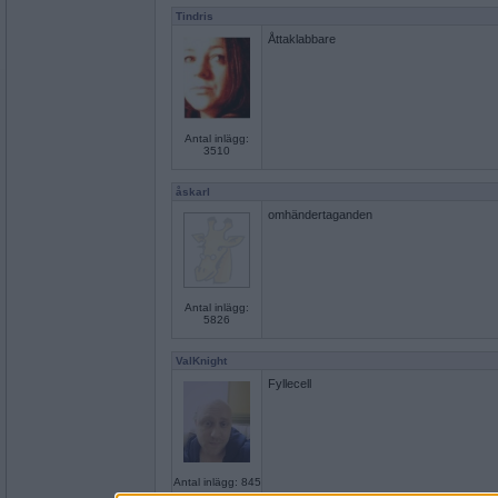
Tindris
Åttaklabbare
Antal inlägg:
3510
åskarl
omhändertaganden
Antal inlägg:
5826
ValKnight
Fyllecell
Antal inlägg: 845