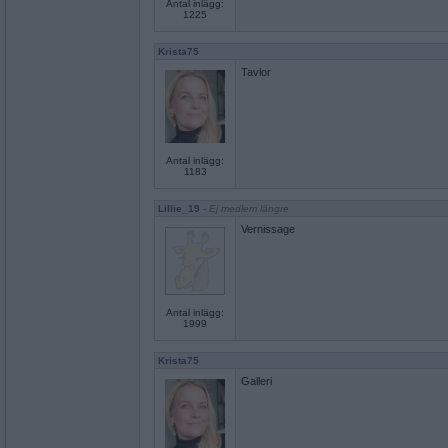
Antal inlägg:
1225
Krista75
Tavlor
Antal inlägg:
1183
Lillie_19
- Ej medlem längre
Vernissage
Antal inlägg:
1999
Krista75
Galleri