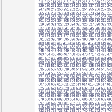
211
212
213
214
215
216
217
218
219
220
221
22
229
230
231
232
233
234
235
236
237
238
239
24
247
248
249
250
251
252
253
254
255
256
257
25
265
266
267
268
269
270
271
272
273
274
275
27
283
284
285
286
287
288
289
290
291
292
293
29
301
302
303
304
305
306
307
308
309
310
311
31
319
320
321
322
323
324
325
326
327
328
329
33
337
338
339
340
341
342
343
344
345
346
347
34
355
356
357
358
359
360
361
362
363
364
365
36
373
374
375
376
377
378
379
380
381
382
383
38
391
392
393
394
395
396
397
398
399
400
401
40
409
410
411
412
413
414
415
416
417
418
419
42
427
428
429
430
431
432
433
434
435
436
437
43
445
446
447
448
449
450
451
452
453
454
455
45
463
464
465
466
467
468
469
470
471
472
473
47
481
482
483
484
485
486
487
488
489
490
491
49
499
500
501
502
503
504
505
506
507
508
509
51
517
518
519
520
521
522
523
524
525
526
527
52
535
536
537
538
539
540
541
542
543
544
545
54
553
554
555
556
557
558
559
560
561
562
563
56
571
572
573
574
575
576
577
578
579
580
581
58
589
590
591
592
593
594
595
596
597
598
599
60
607
608
609
610
611
612
613
614
615
616
617
61
625
626
627
628
629
630
631
632
633
634
635
63
643
644
645
646
647
648
649
650
651
652
653
65
661
662
663
664
665
666
667
668
669
670
671
67
679
680
681
682
683
684
685
686
687
688
689
69
697
698
699
700
701
702
703
704
705
706
707
70
715
716
717
718
719
720
721
722
723
724
725
72
733
734
735
736
737
738
739
740
741
742
743
74