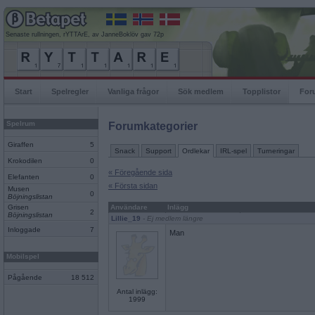
Senaste rullningen, rYTTArE, av JanneBoklöv gav 72p
Start
Spelregler
Vanliga frågor
Sök medlem
Topplistor
For
Spelrum
Forumkategorier
Giraffen
5
Snack
Support
Ordlekar
IRL-spel
Turneringar
Krokodilen
0
« Föregående sida
Elefanten
0
« Första sidan
Musen
0
Böjningslistan
Grisen
Användare
Inlägg
2
Böjningslistan
Lillie_19
- Ej medlem längre
Inloggade
7
Man
Mobilspel
Pågående
18 512
Antal inlägg:
1999