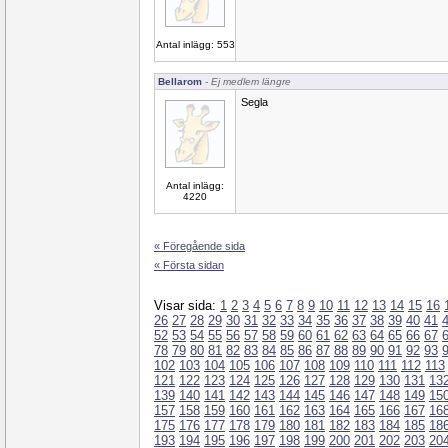
Antal inlägg: 553
Bellarom
- Ej medlem längre
Segla
Antal inlägg:
4220
« Föregående sida
« Första sidan
Visar sida:
1
2
3
4
5
6
7
8
9
10
11
12
13
14
15
16
26
27
28
29
30
31
32
33
34
35
36
37
38
39
40
41
52
53
54
55
56
57
58
59
60
61
62
63
64
65
66
67
78
79
80
81
82
83
84
85
86
87
88
89
90
91
92
93
102
103
104
105
106
107
108
109
110
111
112
113
121
122
123
124
125
126
127
128
129
130
131
13
139
140
141
142
143
144
145
146
147
148
149
15
157
158
159
160
161
162
163
164
165
166
167
16
175
176
177
178
179
180
181
182
183
184
185
18
193
194
195
196
197
198
199
200
201
202
203
20