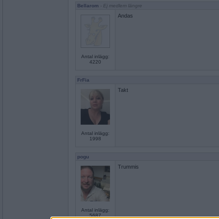
Bellarom
- Ej medlem längre
Andas
Antal inlägg:
4220
FrFia
Takt
Antal inlägg:
1998
pogu
Trummis
Antal inlägg:
5687