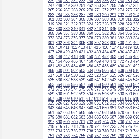
229
230
231
232
233
234
235
236
237
238
239
24
247
248
249
250
251
252
253
254
255
256
257
25
265
266
267
268
269
270
271
272
273
274
275
27
283
284
285
286
287
288
289
290
291
292
293
29
301
302
303
304
305
306
307
308
309
310
311
31
319
320
321
322
323
324
325
326
327
328
329
33
337
338
339
340
341
342
343
344
345
346
347
34
355
356
357
358
359
360
361
362
363
364
365
36
373
374
375
376
377
378
379
380
381
382
383
38
391
392
393
394
395
396
397
398
399
400
401
40
409
410
411
412
413
414
415
416
417
418
419
42
427
428
429
430
431
432
433
434
435
436
437
43
445
446
447
448
449
450
451
452
453
454
455
45
463
464
465
466
467
468
469
470
471
472
473
47
481
482
483
484
485
486
487
488
489
490
491
49
499
500
501
502
503
504
505
506
507
508
509
51
517
518
519
520
521
522
523
524
525
526
527
52
535
536
537
538
539
540
541
542
543
544
545
54
553
554
555
556
557
558
559
560
561
562
563
56
571
572
573
574
575
576
577
578
579
580
581
58
589
590
591
592
593
594
595
596
597
598
599
60
607
608
609
610
611
612
613
614
615
616
617
61
625
626
627
628
629
630
631
632
633
634
635
63
643
644
645
646
647
648
649
650
651
652
653
65
661
662
663
664
665
666
667
668
669
670
671
67
679
680
681
682
683
684
685
686
687
688
689
69
697
698
699
700
701
702
703
704
705
706
707
70
715
716
717
718
719
720
721
722
723
724
725
72
733
734
735
736
737
738
739
740
741
742
743
74
751
752
753
754
755
756
757
758
759
760
761
76