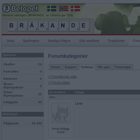
Senaste rullningen, BRÄKANDE, av cabarita gav 254p
Start
Spelregler
Vanliga frågor
Sök medlem
Topplistor
For
Spelrum
Forumkategorier
Giraffen
24
Snack
Support
Ordlekar
IRL-spel
Turneringar
Krokodilen
0
« Föregående sida
Elefanten
0
« Första sidan
Musen
0
Böjningslistan
Grisen
Användare
Inlägg
20
Böjningslistan
hon
Inloggade
44
Livet
Mobilspel
Pågående
18 400
Antal inlägg:
5144