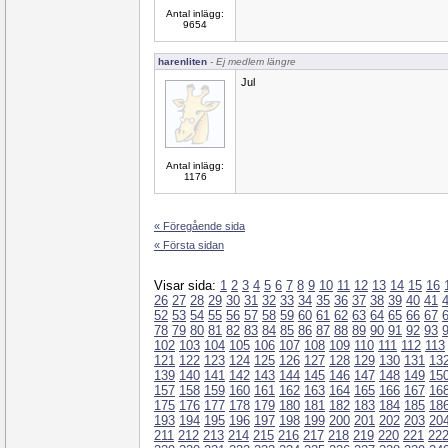
Antal inlägg:
9654
harenliten
- Ej medlem längre
Jul
Antal inlägg:
1176
« Föregående sida
« Första sidan
Visar sida:
1
2
3
4
5
6
7
8
9
10
11
12
13
14
15
16
26
27
28
29
30
31
32
33
34
35
36
37
38
39
40
41
52
53
54
55
56
57
58
59
60
61
62
63
64
65
66
67
78
79
80
81
82
83
84
85
86
87
88
89
90
91
92
93
102
103
104
105
106
107
108
109
110
111
112
113
121
122
123
124
125
126
127
128
129
130
131
13
139
140
141
142
143
144
145
146
147
148
149
15
157
158
159
160
161
162
163
164
165
166
167
16
175
176
177
178
179
180
181
182
183
184
185
18
193
194
195
196
197
198
199
200
201
202
203
20
211
212
213
214
215
216
217
218
219
220
221
22