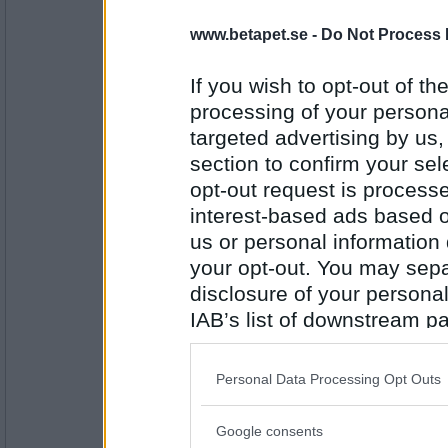
harenliten
- Ej medlem längre
www.betapet.se -
Do Not Process 
Banka
If you wish to opt-out of the
processing of your personal
targeted advertising by us
Antal inlägg:
1176
section to confirm your sel
Miominmio11
- Ej medlem längre
opt-out request is proces
Hjärtat
interest-based ads based o
us or personal information d
your opt-out. You may separ
Antal inlägg:
disclosure of your personal
9654
IAB’s list of downstream pa
pogu
also be disclosed by us to 
Kärlek
Downstream Participants
th
Personal Data Processing Opt Outs
third parties.
Google consents
Please note that this web
Antal inlägg: