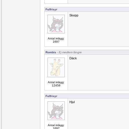
Fulfrisyr
Skepp
Antal inlägg:
1697
Rombis
- Ej medlem längre
Däck
Antal inlägg:
12458
Fulfrisyr
Hjul
Antal inlägg:
1697