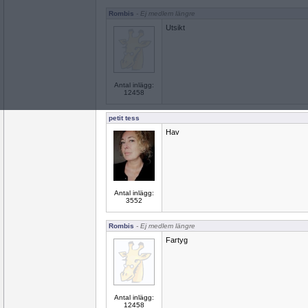
Rombis
- Ej medlem längre
Utsikt
Antal inlägg:
12458
petit tess
Hav
Antal inlägg:
3552
Rombis
- Ej medlem längre
Fartyg
Antal inlägg:
12458