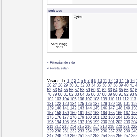
petit tess
Cykel
Antal inlägg:
3552
« Föregående sida
« Första sidan
Visar sida:
1
2
3
4
5
6
7
8
9
10
11
12
13
14
15
16
26
27
28
29
30
31
32
33
34
35
36
37
38
39
40
41
52
53
54
55
56
57
58
59
60
61
62
63
64
65
66
67
78
79
80
81
82
83
84
85
86
87
88
89
90
91
92
93
102
103
104
105
106
107
108
109
110
111
112
113
121
122
123
124
125
126
127
128
129
130
131
13
139
140
141
142
143
144
145
146
147
148
149
15
157
158
159
160
161
162
163
164
165
166
167
16
175
176
177
178
179
180
181
182
183
184
185
18
193
194
195
196
197
198
199
200
201
202
203
20
211
212
213
214
215
216
217
218
219
220
221
22
229
230
231
232
233
234
235
236
237
238
239
24
247
248
249
250
251
252
253
254
255
256
257
25