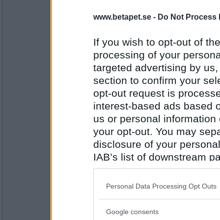
en dum en
www.betapet.se -
Do Not Process 
Tårar
If you wish to opt-out of the
processing of your personal
Antal inlägg:
13194
targeted advertising by us
section to confirm your sel
Miia10
Sorg
opt-out request is proces
interest-based ads based o
us or personal information d
your opt-out. You may separ
Antal inlägg:
2407
disclosure of your personal
IAB’s list of downstream pa
Rombis
- Ej medlem längre
also be disclosed by us to 
Saknad
Downstream Participants
th
Personal Data Processing Opt Outs
third parties.
Antal inlägg:
Google consents
12458
Please note that this web