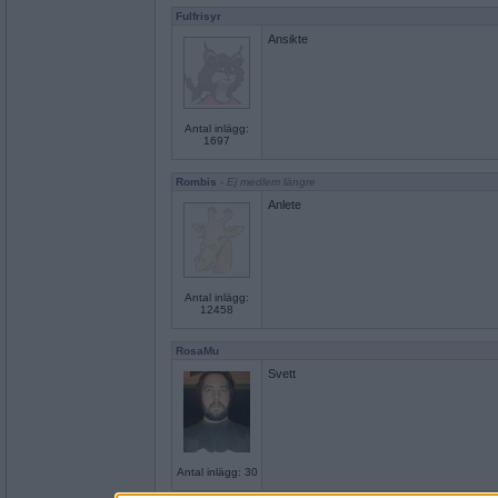
Fulfrisyr
Ansikte
Antal inlägg:
1697
Rombis
- Ej medlem längre
Anlete
Antal inlägg:
12458
RosaMu
Svett
Antal inlägg: 30