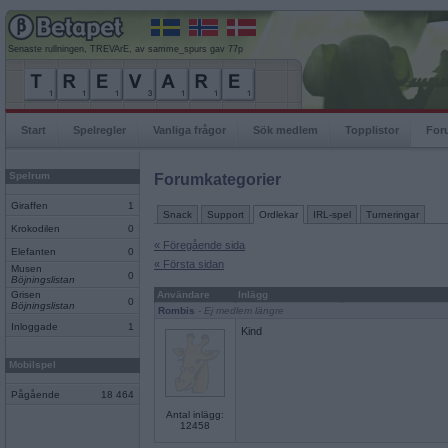
Senaste rullningen, TREVArE, av samme_spurs gav 77p
Start
Spelregler
Vanliga frågor
Sök medlem
Topplistor
For
Spelrum
Forumkategorier
Giraffen
1
Snack
Support
Ordlekar
IRL-spel
Turneringar
Krokodilen
0
« Föregående sida
Elefanten
0
« Första sidan
Musen
0
Böjningslistan
Grisen
Användare
Inlägg
0
Böjningslistan
Rombis
- Ej medlem längre
Inloggade
1
Kind
Mobilspel
Pågående
18 464
Antal inlägg:
12458