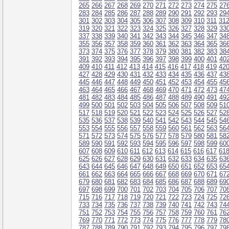
265
266
267
268
269
270
271
272
273
274
275
27
283
284
285
286
287
288
289
290
291
292
293
29
301
302
303
304
305
306
307
308
309
310
311
31
319
320
321
322
323
324
325
326
327
328
329
33
337
338
339
340
341
342
343
344
345
346
347
34
355
356
357
358
359
360
361
362
363
364
365
36
373
374
375
376
377
378
379
380
381
382
383
38
391
392
393
394
395
396
397
398
399
400
401
40
409
410
411
412
413
414
415
416
417
418
419
42
427
428
429
430
431
432
433
434
435
436
437
43
445
446
447
448
449
450
451
452
453
454
455
45
463
464
465
466
467
468
469
470
471
472
473
47
481
482
483
484
485
486
487
488
489
490
491
49
499
500
501
502
503
504
505
506
507
508
509
51
517
518
519
520
521
522
523
524
525
526
527
52
535
536
537
538
539
540
541
542
543
544
545
54
553
554
555
556
557
558
559
560
561
562
563
56
571
572
573
574
575
576
577
578
579
580
581
58
589
590
591
592
593
594
595
596
597
598
599
60
607
608
609
610
611
612
613
614
615
616
617
61
625
626
627
628
629
630
631
632
633
634
635
63
643
644
645
646
647
648
649
650
651
652
653
65
661
662
663
664
665
666
667
668
669
670
671
67
679
680
681
682
683
684
685
686
687
688
689
69
697
698
699
700
701
702
703
704
705
706
707
70
715
716
717
718
719
720
721
722
723
724
725
72
733
734
735
736
737
738
739
740
741
742
743
74
751
752
753
754
755
756
757
758
759
760
761
76
769
770
771
772
773
774
775
776
777
778
779
78
787
788
789
790
791
792
793
794
795
796
797
79