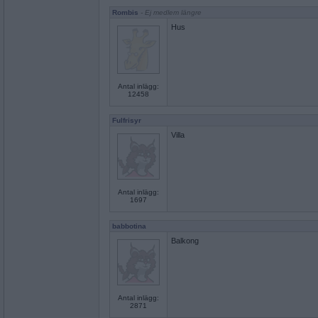
Rombis
- Ej medlem längre
Hus
Antal inlägg:
12458
Fulfrisyr
Villa
Antal inlägg:
1697
babbotina
Balkong
Antal inlägg:
2871