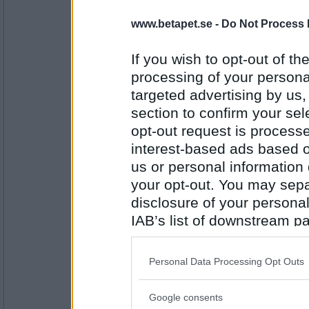
PipTheFennec
www.betapet.se -
Do Not Process 
Amazonas
If you wish to opt-out of the
processing of your personal
Antal inlägg:
targeted advertising by us
4554
section to confirm your sel
Lillie_19
- Ej medlem längre
opt-out request is proces
Sydamerika
interest-based ads based o
us or personal information d
your opt-out. You may separ
Antal inlägg:
1999
disclosure of your personal
IAB’s list of downstream pa
Sgt Snorkel
also be disclosed by us to 
Gauchos
Downstream Participants
th
Personal Data Processing Opt Outs
third parties.
Antal inlägg: 194
Google consents
Please note that this web