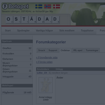
Senaste rullningen, OSTÄDAd, av Kickan59 gav 96p
Start
Spelregler
Vanliga frågor
Sök medlem
Topplistor
For
Spelrum
Forumkategorier
Giraffen
32
Snack
Support
Ordlekar
IRL-spel
Turneringar
Krokodilen
0
« Föregående sida
Elefanten
0
« Första sidan
Musen
0
Böjningslistan
Grisen
Användare
Inlägg
11
Böjningslistan
Lillie_19
- Ej medlem längre
Inloggade
43
Änder
Mobilspel
Pågående
18 445
Antal inlägg:
1999