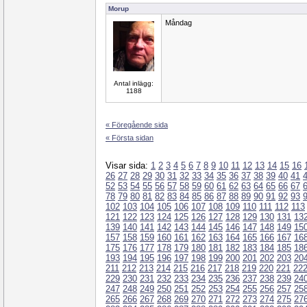
Morup
Måndag
Antal inlägg:
1188
« Föregående sida
« Första sidan
Visar sida:
1
2
3
4
5
6
7
8
9
10
11
12
13
14
15
16
26
27
28
29
30
31
32
33
34
35
36
37
38
39
40
41
52
53
54
55
56
57
58
59
60
61
62
63
64
65
66
67
78
79
80
81
82
83
84
85
86
87
88
89
90
91
92
93
102
103
104
105
106
107
108
109
110
111
112
113
121
122
123
124
125
126
127
128
129
130
131
13
139
140
141
142
143
144
145
146
147
148
149
15
157
158
159
160
161
162
163
164
165
166
167
16
175
176
177
178
179
180
181
182
183
184
185
18
193
194
195
196
197
198
199
200
201
202
203
20
211
212
213
214
215
216
217
218
219
220
221
22
229
230
231
232
233
234
235
236
237
238
239
24
247
248
249
250
251
252
253
254
255
256
257
25
265
266
267
268
269
270
271
272
273
274
275
27