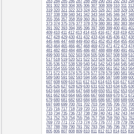
283
284
285
286
287
288
289
290
291
292
293
29
301
302
303
304
305
306
307
308
309
310
311
31
319
320
321
322
323
324
325
326
327
328
329
33
337
338
339
340
341
342
343
344
345
346
347
34
355
356
357
358
359
360
361
362
363
364
365
36
373
374
375
376
377
378
379
380
381
382
383
38
391
392
393
394
395
396
397
398
399
400
401
40
409
410
411
412
413
414
415
416
417
418
419
42
427
428
429
430
431
432
433
434
435
436
437
43
445
446
447
448
449
450
451
452
453
454
455
45
463
464
465
466
467
468
469
470
471
472
473
47
481
482
483
484
485
486
487
488
489
490
491
49
499
500
501
502
503
504
505
506
507
508
509
51
517
518
519
520
521
522
523
524
525
526
527
52
535
536
537
538
539
540
541
542
543
544
545
54
553
554
555
556
557
558
559
560
561
562
563
56
571
572
573
574
575
576
577
578
579
580
581
58
589
590
591
592
593
594
595
596
597
598
599
60
607
608
609
610
611
612
613
614
615
616
617
61
625
626
627
628
629
630
631
632
633
634
635
63
643
644
645
646
647
648
649
650
651
652
653
65
661
662
663
664
665
666
667
668
669
670
671
67
679
680
681
682
683
684
685
686
687
688
689
69
697
698
699
700
701
702
703
704
705
706
707
70
715
716
717
718
719
720
721
722
723
724
725
72
733
734
735
736
737
738
739
740
741
742
743
74
751
752
753
754
755
756
757
758
759
760
761
76
769
770
771
772
773
774
775
776
777
778
779
78
787
788
789
790
791
792
793
794
795
796
797
79
805
806
807
808
809
810
811
812
813
814
815
81