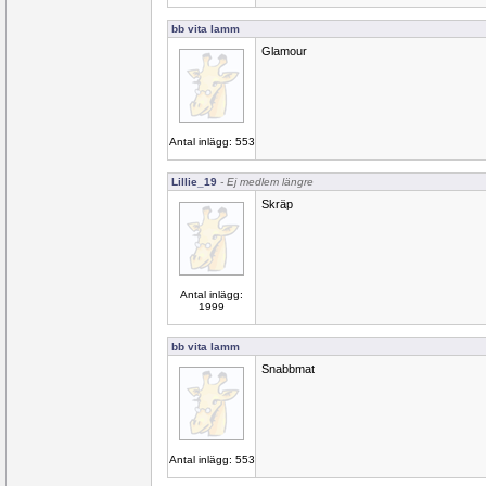
bb vita lamm
Glamour
Antal inlägg: 553
Lillie_19
- Ej medlem längre
Skräp
Antal inlägg:
1999
bb vita lamm
Snabbmat
Antal inlägg: 553