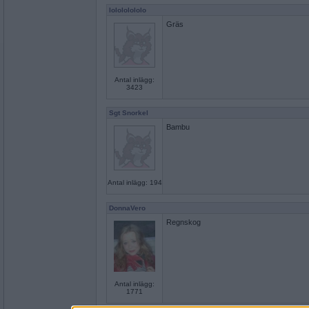
lolololololo
Gräs
Antal inlägg:
3423
Sgt Snorkel
Bambu
Antal inlägg: 194
DonnaVero
Regnskog
Antal inlägg:
1771