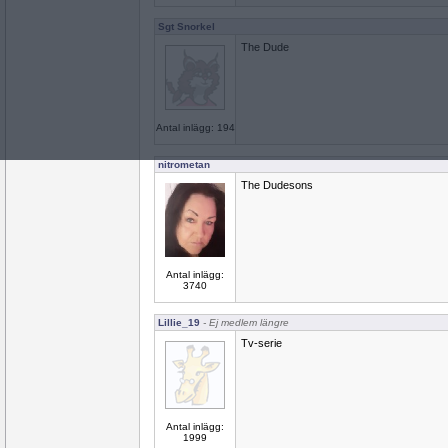
Sgt Snorkel
The Dude
Antal inlägg: 194
nitrometan
The Dudesons
Antal inlägg:
3740
Lillie_19
- Ej medlem längre
Tv-serie
Antal inlägg:
1999