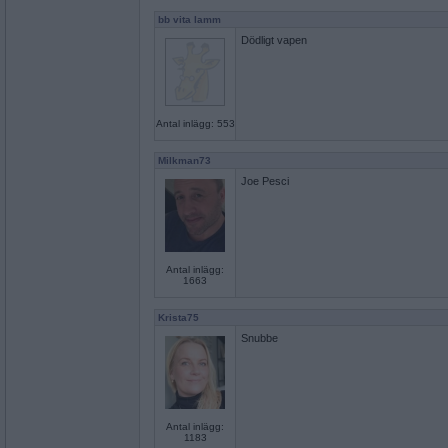
bb vita lamm
Dödligt vapen
Antal inlägg: 553
Milkman73
Joe Pesci
Antal inlägg:
1663
Krista75
Snubbe
Antal inlägg:
1183