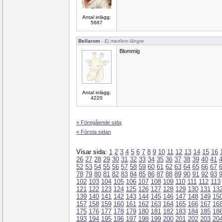
Antal inlägg:
5687
Bellarom
- Ej medlem längre
Blommig
Antal inlägg:
4220
« Föregående sida
« Första sidan
Visar sida:
1
2
3
4
5
6
7
8
9
10
11
12
13
14
15
16
26
27
28
29
30
31
32
33
34
35
36
37
38
39
40
41
52
53
54
55
56
57
58
59
60
61
62
63
64
65
66
67
78
79
80
81
82
83
84
85
86
87
88
89
90
91
92
93
102
103
104
105
106
107
108
109
110
111
112
113
121
122
123
124
125
126
127
128
129
130
131
13
139
140
141
142
143
144
145
146
147
148
149
15
157
158
159
160
161
162
163
164
165
166
167
16
175
176
177
178
179
180
181
182
183
184
185
18
193
194
195
196
197
198
199
200
201
202
203
20