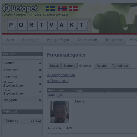
Senaste rullningen, PORtVAKT, av berlioz gav 140p
Start
Spelregler
Vanliga frågor
Sök medlem
Topplistor
For
Spelrum
Forumkategorier
Giraffen
4
Snack
Support
Ordlekar
IRL-spel
Turneringar
Krokodilen
0
« Föregående sida
Elefanten
0
« Första sidan
Musen
0
Böjningslistan
Grisen
Användare
Inlägg
2
Böjningslistan
Johan_pe
Inloggade
6
Bränna
Mobilspel
Pågående
18 512
Antal inlägg: 443