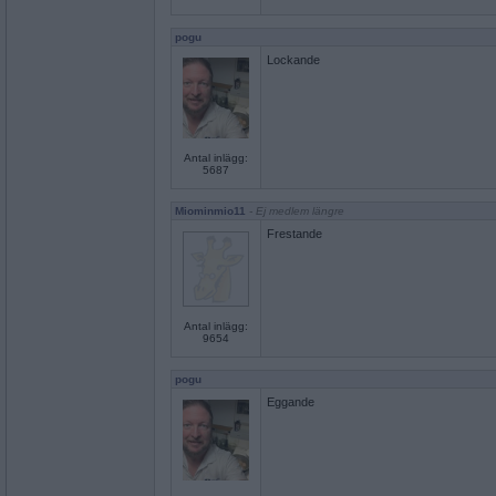
pogu
Lockande
Antal inlägg:
5687
Miominmio11
- Ej medlem längre
Frestande
Antal inlägg:
9654
pogu
Eggande