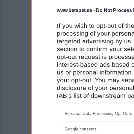
6972mona
- Ej medlem längre
Ängel
www.betapet.se -
Do Not Process 
If you wish to opt-out of the
processing of your personal
Antal inlägg:
9234
targeted advertising by us
section to confirm your sel
Miominmio11
- Ej medlem längre
Godhet
opt-out request is proces
interest-based ads based o
us or personal information d
your opt-out. You may separ
Antal inlägg:
9654
disclosure of your personal
pogu
IAB’s list of downstream pa
Kent
also be disclosed by us to 
Downstream Participants
th
Personal Data Processing Opt Outs
third parties.
Antal inlägg:
Google consents
5687
Please note that this web