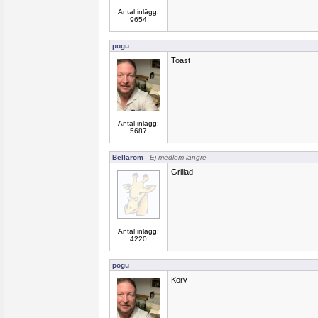
Antal inlägg:
9654
pogu
Toast
Antal inlägg:
5687
Bellarom
- Ej medlem längre
Grillad
Antal inlägg:
4220
pogu
Korv