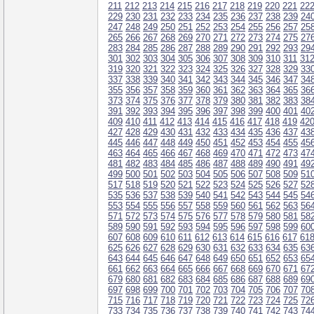
211
212
213
214
215
216
217
218
219
220
221
22
229
230
231
232
233
234
235
236
237
238
239
24
247
248
249
250
251
252
253
254
255
256
257
25
265
266
267
268
269
270
271
272
273
274
275
27
283
284
285
286
287
288
289
290
291
292
293
29
301
302
303
304
305
306
307
308
309
310
311
31
319
320
321
322
323
324
325
326
327
328
329
33
337
338
339
340
341
342
343
344
345
346
347
34
355
356
357
358
359
360
361
362
363
364
365
36
373
374
375
376
377
378
379
380
381
382
383
38
391
392
393
394
395
396
397
398
399
400
401
40
409
410
411
412
413
414
415
416
417
418
419
42
427
428
429
430
431
432
433
434
435
436
437
43
445
446
447
448
449
450
451
452
453
454
455
45
463
464
465
466
467
468
469
470
471
472
473
47
481
482
483
484
485
486
487
488
489
490
491
49
499
500
501
502
503
504
505
506
507
508
509
51
517
518
519
520
521
522
523
524
525
526
527
52
535
536
537
538
539
540
541
542
543
544
545
54
553
554
555
556
557
558
559
560
561
562
563
56
571
572
573
574
575
576
577
578
579
580
581
58
589
590
591
592
593
594
595
596
597
598
599
60
607
608
609
610
611
612
613
614
615
616
617
61
625
626
627
628
629
630
631
632
633
634
635
63
643
644
645
646
647
648
649
650
651
652
653
65
661
662
663
664
665
666
667
668
669
670
671
67
679
680
681
682
683
684
685
686
687
688
689
69
697
698
699
700
701
702
703
704
705
706
707
70
715
716
717
718
719
720
721
722
723
724
725
72
733
734
735
736
737
738
739
740
741
742
743
74