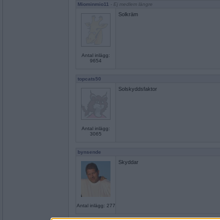
Miominmio11
- Ej medlem längre
Solkräm
Antal inlägg:
9654
topcats50
Solskyddsfaktor
Antal inlägg:
3065
bynsende
Skyddar
Antal inlägg: 277