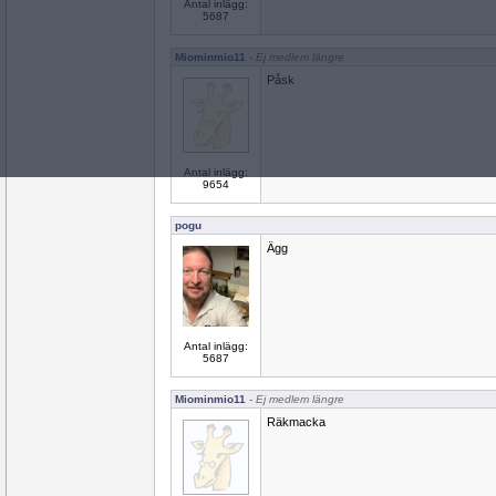
Antal inlägg:
5687
Miominmio11
- Ej medlem längre
Påsk
Antal inlägg:
9654
pogu
Ägg
Antal inlägg:
5687
Miominmio11
- Ej medlem längre
Räkmacka