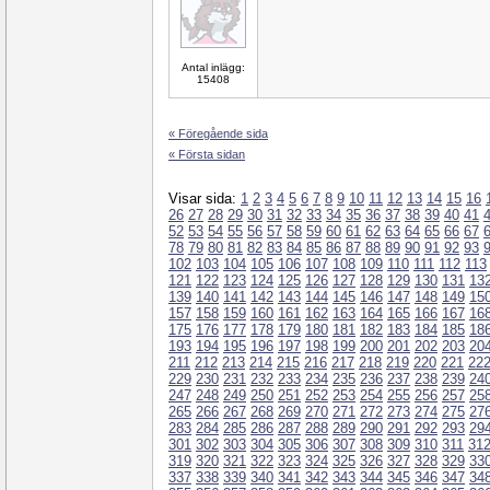
Antal inlägg:
15408
« Föregående sida
« Första sidan
Visar sida:
1
2
3
4
5
6
7
8
9
10
11
12
13
14
15
16
26
27
28
29
30
31
32
33
34
35
36
37
38
39
40
41
52
53
54
55
56
57
58
59
60
61
62
63
64
65
66
67
78
79
80
81
82
83
84
85
86
87
88
89
90
91
92
93
102
103
104
105
106
107
108
109
110
111
112
113
121
122
123
124
125
126
127
128
129
130
131
13
139
140
141
142
143
144
145
146
147
148
149
15
157
158
159
160
161
162
163
164
165
166
167
16
175
176
177
178
179
180
181
182
183
184
185
18
193
194
195
196
197
198
199
200
201
202
203
20
211
212
213
214
215
216
217
218
219
220
221
22
229
230
231
232
233
234
235
236
237
238
239
24
247
248
249
250
251
252
253
254
255
256
257
25
265
266
267
268
269
270
271
272
273
274
275
27
283
284
285
286
287
288
289
290
291
292
293
29
301
302
303
304
305
306
307
308
309
310
311
31
319
320
321
322
323
324
325
326
327
328
329
33
337
338
339
340
341
342
343
344
345
346
347
34