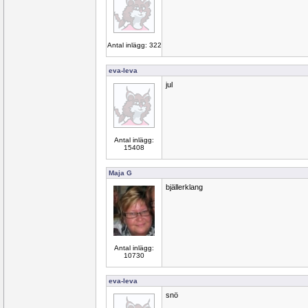
Antal inlägg: 322
eva-leva
jul
Antal inlägg:
15408
Maja G
bjällerklang
Antal inlägg:
10730
eva-leva
snö