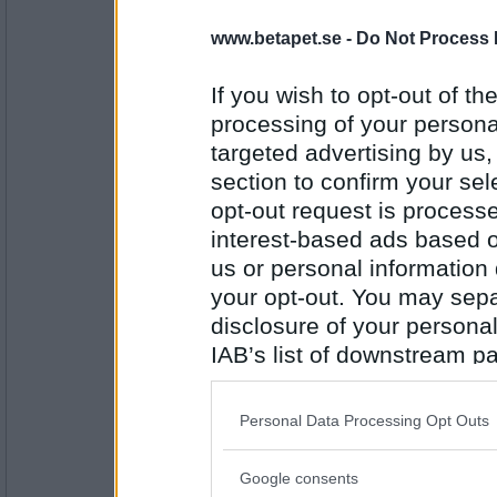
magnusss_s
vete
www.betapet.se -
Do Not Process 
If you wish to opt-out of the
processing of your personal
Antal inlägg:
1090
targeted advertising by us
section to confirm your sel
em1982
Surdeg
opt-out request is proces
interest-based ads based o
us or personal information d
your opt-out. You may separ
Antal inlägg: 105
disclosure of your personal
cinja
IAB’s list of downstream pa
bröd
also be disclosed by us to 
Downstream Participants
th
Personal Data Processing Opt Outs
third parties.
Antal inlägg: 322
Google consents
Please note that this web
eva-leva