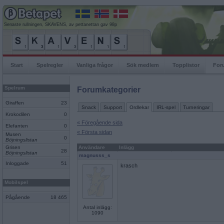
Senaste rullningen, SKAVENS, av pettanettan gav 98p
Start
Spelregler
Vanliga frågor
Sök medlem
Topplistor
For
Spelrum
Forumkategorier
Giraffen
23
Snack
Support
Ordlekar
IRL-spel
Turneringar
Krokodilen
0
« Föregående sida
Elefanten
0
« Första sidan
Musen
0
Böjningslistan
Grisen
Användare
Inlägg
28
Böjningslistan
magnusss_s
Inloggade
51
krasch
Mobilspel
Pågående
18 465
Antal inlägg:
1090