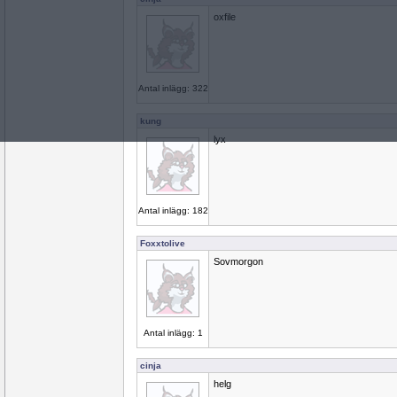
oxfile
Antal inlägg: 322
kung
lyx
Antal inlägg: 182
Foxxtolive
Sovmorgon
Antal inlägg: 1
cinja
helg