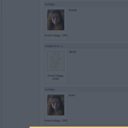
Letitgo
krock
Antal inlägg: 268
magnusss_s
skrot
Antal inlägg:
1090
Letitgo
korn
Antal inlägg: 268