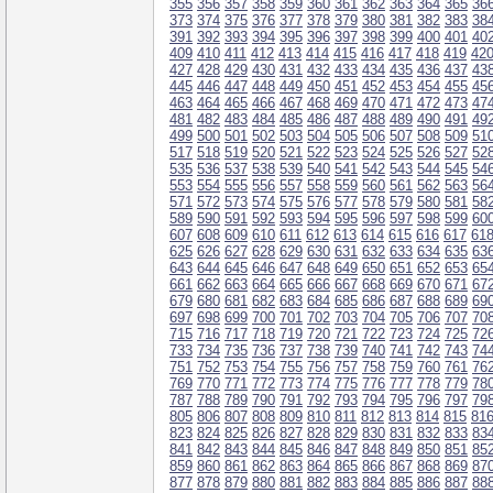
355
356
357
358
359
360
361
362
363
364
365
36
373
374
375
376
377
378
379
380
381
382
383
38
391
392
393
394
395
396
397
398
399
400
401
40
409
410
411
412
413
414
415
416
417
418
419
42
427
428
429
430
431
432
433
434
435
436
437
43
445
446
447
448
449
450
451
452
453
454
455
45
463
464
465
466
467
468
469
470
471
472
473
47
481
482
483
484
485
486
487
488
489
490
491
49
499
500
501
502
503
504
505
506
507
508
509
51
517
518
519
520
521
522
523
524
525
526
527
52
535
536
537
538
539
540
541
542
543
544
545
54
553
554
555
556
557
558
559
560
561
562
563
56
571
572
573
574
575
576
577
578
579
580
581
58
589
590
591
592
593
594
595
596
597
598
599
60
607
608
609
610
611
612
613
614
615
616
617
61
625
626
627
628
629
630
631
632
633
634
635
63
643
644
645
646
647
648
649
650
651
652
653
65
661
662
663
664
665
666
667
668
669
670
671
67
679
680
681
682
683
684
685
686
687
688
689
69
697
698
699
700
701
702
703
704
705
706
707
70
715
716
717
718
719
720
721
722
723
724
725
72
733
734
735
736
737
738
739
740
741
742
743
74
751
752
753
754
755
756
757
758
759
760
761
76
769
770
771
772
773
774
775
776
777
778
779
78
787
788
789
790
791
792
793
794
795
796
797
79
805
806
807
808
809
810
811
812
813
814
815
81
823
824
825
826
827
828
829
830
831
832
833
83
841
842
843
844
845
846
847
848
849
850
851
85
859
860
861
862
863
864
865
866
867
868
869
87
877
878
879
880
881
882
883
884
885
886
887
88