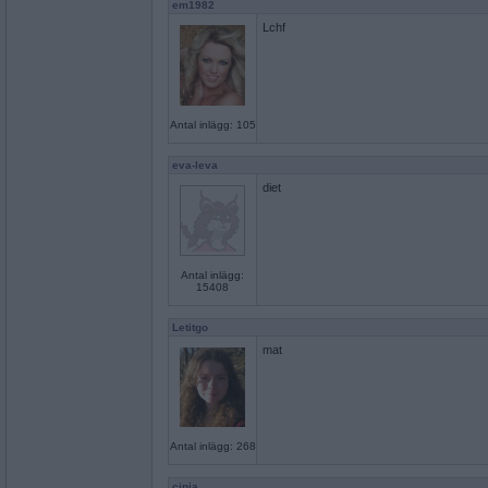
em1982
Lchf
Antal inlägg: 105
eva-leva
diet
Antal inlägg:
15408
Letitgo
mat
Antal inlägg: 268
cinja