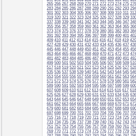
265
266
267
268
269
270
271
272
273
274
275
27
283
284
285
286
287
288
289
290
291
292
293
29
301
302
303
304
305
306
307
308
309
310
311
31
319
320
321
322
323
324
325
326
327
328
329
33
337
338
339
340
341
342
343
344
345
346
347
34
355
356
357
358
359
360
361
362
363
364
365
36
373
374
375
376
377
378
379
380
381
382
383
38
391
392
393
394
395
396
397
398
399
400
401
40
409
410
411
412
413
414
415
416
417
418
419
42
427
428
429
430
431
432
433
434
435
436
437
43
445
446
447
448
449
450
451
452
453
454
455
45
463
464
465
466
467
468
469
470
471
472
473
47
481
482
483
484
485
486
487
488
489
490
491
49
499
500
501
502
503
504
505
506
507
508
509
51
517
518
519
520
521
522
523
524
525
526
527
52
535
536
537
538
539
540
541
542
543
544
545
54
553
554
555
556
557
558
559
560
561
562
563
56
571
572
573
574
575
576
577
578
579
580
581
58
589
590
591
592
593
594
595
596
597
598
599
60
607
608
609
610
611
612
613
614
615
616
617
61
625
626
627
628
629
630
631
632
633
634
635
63
643
644
645
646
647
648
649
650
651
652
653
65
661
662
663
664
665
666
667
668
669
670
671
67
679
680
681
682
683
684
685
686
687
688
689
69
697
698
699
700
701
702
703
704
705
706
707
70
715
716
717
718
719
720
721
722
723
724
725
72
733
734
735
736
737
738
739
740
741
742
743
74
751
752
753
754
755
756
757
758
759
760
761
76
769
770
771
772
773
774
775
776
777
778
779
78
787
788
789
790
791
792
793
794
795
796
797
79