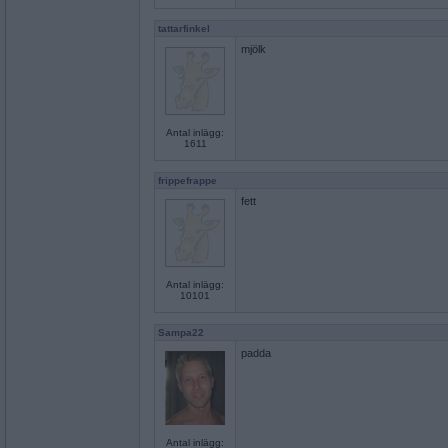
tattarfinkel
mjölk
Antal inlägg:
1611
frippefrappe
fett
Antal inlägg:
10101
Sampa22
padda
Antal inlägg: