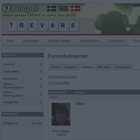
Senaste rullningen, TREVArE, av samme_spurs gav 77p
Start
Spelregler
Vanliga frågor
Sök medlem
Topplistor
For
Spelrum
Forumkategorier
Giraffen
4
Snack
Support
Ordlekar
IRL-spel
Turneringar
Krokodilen
0
« Föregående sida
Elefanten
1
« Första sidan
Musen
0
Böjningslistan
Grisen
Användare
Inlägg
0
Böjningslistan
uwen
Inloggade
5
blåbär
Mobilspel
Pågående
18 425
Antal inlägg:
11505