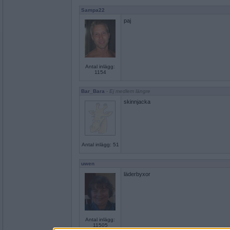
Sampa22
paj
Antal inlägg:
1154
Bar_Bara
- Ej medlem längre
skinnjacka
Antal inlägg: 51
uwen
läderbyxor
Antal inlägg:
11505