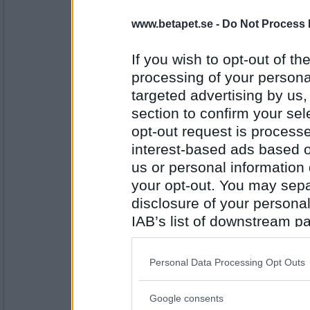
eva-leva
www.betapet.se -
Do Not Process 
knutte
If you wish to opt-out of the
processing of your personal
Antal inlägg:
targeted advertising by us
15408
section to confirm your sel
solros x
- Ej medlem längre
opt-out request is proces
MC
interest-based ads based o
us or personal information d
your opt-out. You may separ
Antal inlägg:
disclosure of your personal
4380
IAB’s list of downstream pa
XY_
also be disclosed by us to 
sommar
Downstream Participants
th
Personal Data Processing Opt Outs
third parties.
Google consents
Please note that this web
Antal inlägg: 601