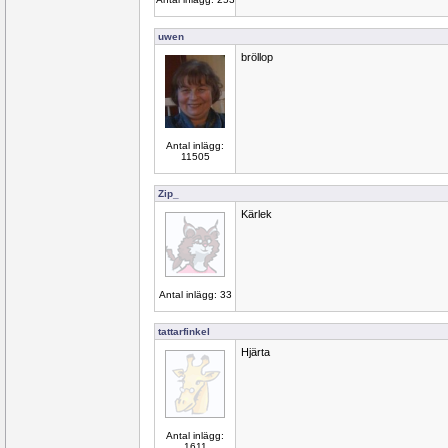
uwen
bröllop
Antal inlägg:
11505
Zip_
Kärlek
Antal inlägg: 33
tattarfinkel
Hjärta
Antal inlägg:
1611