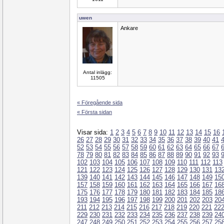
uwen
Ankare
Antal inlägg:
11505
« Föregående sida
« Första sidan
Visar sida:
1
2
3
4
5
6
7
8
9
10
11
12
13
14
15
16
26
27
28
29
30
31
32
33
34
35
36
37
38
39
40
41
52
53
54
55
56
57
58
59
60
61
62
63
64
65
66
67
78
79
80
81
82
83
84
85
86
87
88
89
90
91
92
93
102
103
104
105
106
107
108
109
110
111
112
113
121
122
123
124
125
126
127
128
129
130
131
13
139
140
141
142
143
144
145
146
147
148
149
15
157
158
159
160
161
162
163
164
165
166
167
16
175
176
177
178
179
180
181
182
183
184
185
18
193
194
195
196
197
198
199
200
201
202
203
20
211
212
213
214
215
216
217
218
219
220
221
22
229
230
231
232
233
234
235
236
237
238
239
24
247
248
249
250
251
252
253
254
255
256
257
25