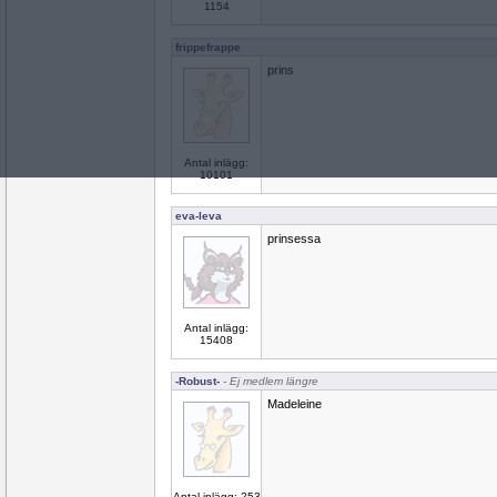
1154
frippefrappe
prins
Antal inlägg:
10101
eva-leva
prinsessa
Antal inlägg:
15408
-Robust-
- Ej medlem längre
Madeleine
Antal inlägg: 253