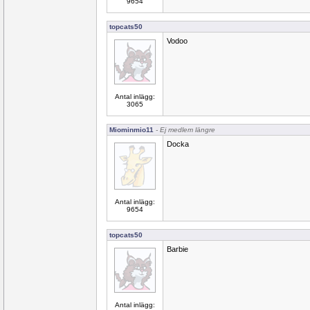
9654
topcats50
Vodoo
Antal inlägg:
3065
Miominmio11
- Ej medlem längre
Docka
Antal inlägg:
9654
topcats50
Barbie
Antal inlägg: