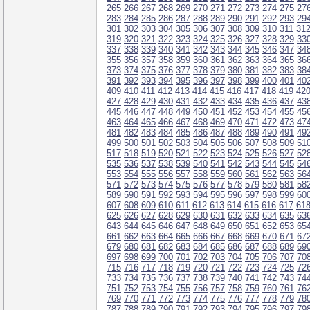
265
266
267
268
269
270
271
272
273
274
275
27
283
284
285
286
287
288
289
290
291
292
293
29
301
302
303
304
305
306
307
308
309
310
311
31
319
320
321
322
323
324
325
326
327
328
329
33
337
338
339
340
341
342
343
344
345
346
347
34
355
356
357
358
359
360
361
362
363
364
365
36
373
374
375
376
377
378
379
380
381
382
383
38
391
392
393
394
395
396
397
398
399
400
401
40
409
410
411
412
413
414
415
416
417
418
419
42
427
428
429
430
431
432
433
434
435
436
437
43
445
446
447
448
449
450
451
452
453
454
455
45
463
464
465
466
467
468
469
470
471
472
473
47
481
482
483
484
485
486
487
488
489
490
491
49
499
500
501
502
503
504
505
506
507
508
509
51
517
518
519
520
521
522
523
524
525
526
527
52
535
536
537
538
539
540
541
542
543
544
545
54
553
554
555
556
557
558
559
560
561
562
563
56
571
572
573
574
575
576
577
578
579
580
581
58
589
590
591
592
593
594
595
596
597
598
599
60
607
608
609
610
611
612
613
614
615
616
617
61
625
626
627
628
629
630
631
632
633
634
635
63
643
644
645
646
647
648
649
650
651
652
653
65
661
662
663
664
665
666
667
668
669
670
671
67
679
680
681
682
683
684
685
686
687
688
689
69
697
698
699
700
701
702
703
704
705
706
707
70
715
716
717
718
719
720
721
722
723
724
725
72
733
734
735
736
737
738
739
740
741
742
743
74
751
752
753
754
755
756
757
758
759
760
761
76
769
770
771
772
773
774
775
776
777
778
779
78
787
788
789
790
791
792
793
794
795
796
797
79