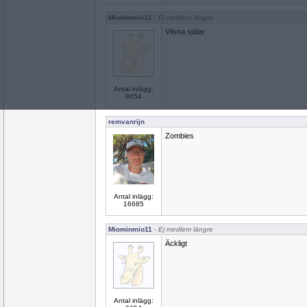
Miominmio11
- Ej medlem längre
Vilsna själar
Antal inlägg:
9654
remvanrijn
Zombies
Antal inlägg:
16685
Miominmio11
- Ej medlem längre
Äckligt
Antal inlägg: