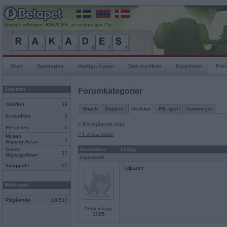
Senaste rullningen, RAKADES, av evamar gav 72p
Start
Spelregler
Vanliga frågor
Sök medlem
Topplistor
For
Spelrum
Forumkategorier
Giraffen
19
Snack
Support
Ordlekar
IRL-spel
Turneringar
Krokodilen
0
« Föregående sida
Elefanten
0
« Första sidan
Musen
1
Böjningslistan
Grisen
Användare
Inlägg
17
Böjningslistan
topcats50
Inloggade
37
Tulpaner
Mobilspel
Pågående
18 513
Antal inlägg:
3065