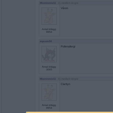
Miominmio11
- Ej medlem längre
Våren
Antal inlägg:
9654
topcats50
Pollenallergi
Antal inlägg:
3065
Miominmio11
- Ej medlem längre
Clarityn
Antal inlägg:
9654