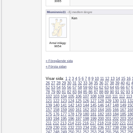
3065
Miominmio11
- Ej medlem längre
Ken
Antal inlägg:
9654
« Föregående sida
« Första sidan
Visar sida:
1
2
3
4
5
6
7
8
9
10
11
12
13
14
15
16
26
27
28
29
30
31
32
33
34
35
36
37
38
39
40
41
52
53
54
55
56
57
58
59
60
61
62
63
64
65
66
67
78
79
80
81
82
83
84
85
86
87
88
89
90
91
92
93
102
103
104
105
106
107
108
109
110
111
112
113
121
122
123
124
125
126
127
128
129
130
131
13
139
140
141
142
143
144
145
146
147
148
149
15
157
158
159
160
161
162
163
164
165
166
167
16
175
176
177
178
179
180
181
182
183
184
185
18
193
194
195
196
197
198
199
200
201
202
203
20
211
212
213
214
215
216
217
218
219
220
221
22
229
230
231
232
233
234
235
236
237
238
239
24
247
248
249
250
251
252
253
254
255
256
257
25