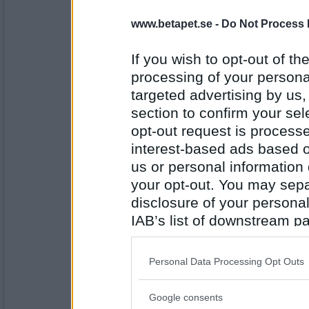
topcats50
www.betapet.se -
Do Not Process 
Lindring
If you wish to opt-out of the
processing of your personal
Antal inlägg:
3065
targeted advertising by us
section to confirm your sel
Miominmio11
- Ej medlem längre
opt-out request is proces
Frihet
interest-based ads based o
us or personal information d
your opt-out. You may separ
Antal inlägg:
9654
disclosure of your personal
IAB’s list of downstream pa
topcats50
Kravlöst
also be disclosed by us to 
Downstream Participants
th
Personal Data Processing Opt Outs
third parties.
Antal inlägg:
Google consents
3065
Please note that this web