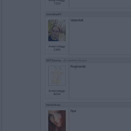
Antal inlägg:
7110
saerdna82
Vattenfall
Antal inlägg:
1560
6972mona
- Ej medlem längre
Rogivande
Antal inlägg:
9234
heheckon
Spa