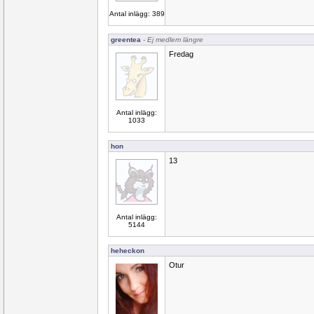
Antal inlägg: 389
greentea
- Ej medlem längre
Fredag
Antal inlägg:
1033
hon
13
Antal inlägg:
5144
heheckon
Otur