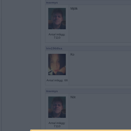
travmys
Mjölk
Antal inlägg:
7110
Irin1564Isa
Ko
Antal inlägg: 66
travmys
Nöt
Antal inlägg:
7110