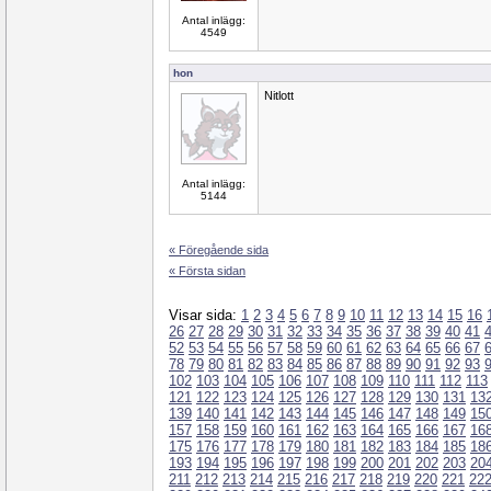
Antal inlägg:
4549
hon
Nitlott
Antal inlägg:
5144
« Föregående sida
« Första sidan
Visar sida:
1
2
3
4
5
6
7
8
9
10
11
12
13
14
15
16
26
27
28
29
30
31
32
33
34
35
36
37
38
39
40
41
52
53
54
55
56
57
58
59
60
61
62
63
64
65
66
67
78
79
80
81
82
83
84
85
86
87
88
89
90
91
92
93
102
103
104
105
106
107
108
109
110
111
112
113
121
122
123
124
125
126
127
128
129
130
131
13
139
140
141
142
143
144
145
146
147
148
149
15
157
158
159
160
161
162
163
164
165
166
167
16
175
176
177
178
179
180
181
182
183
184
185
18
193
194
195
196
197
198
199
200
201
202
203
20
211
212
213
214
215
216
217
218
219
220
221
22