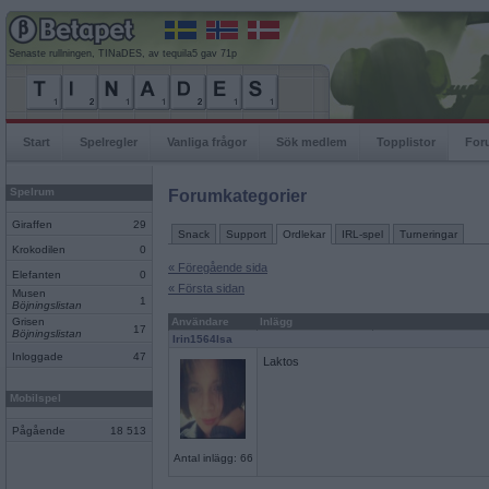
Senaste rullningen, TINaDES, av tequila5 gav 71p
Start
Spelregler
Vanliga frågor
Sök medlem
Topplistor
For
Spelrum
Forumkategorier
Giraffen
29
Snack
Support
Ordlekar
IRL-spel
Turneringar
Krokodilen
0
« Föregående sida
Elefanten
0
« Första sidan
Musen
1
Böjningslistan
Grisen
Användare
Inlägg
17
Böjningslistan
Irin1564Isa
Inloggade
47
Laktos
Mobilspel
Pågående
18 513
Antal inlägg: 66