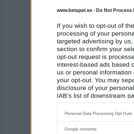
saerdna82
www.betapet.se -
Do Not Process 
Valnöt
If you wish to opt-out of the
processing of your personal
Antal inlägg:
targeted advertising by us
1560
section to confirm your sel
6972mona
- Ej medlem längre
opt-out request is proces
Omega 6
interest-based ads based o
us or personal information d
your opt-out. You may separ
Antal inlägg:
disclosure of your personal
9234
IAB’s list of downstream pa
saerdna82
also be disclosed by us to 
Olja
Downstream Participants
th
Personal Data Processing Opt Outs
third parties.
Google consents
Please note that this web
Antal inlägg: