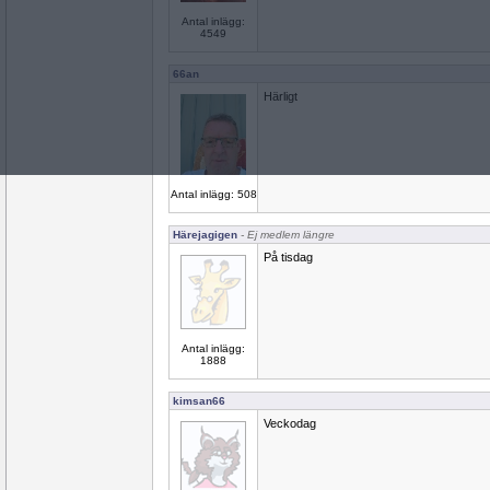
Antal inlägg:
4549
66an
Härligt
Antal inlägg: 508
Härejagigen
- Ej medlem längre
På tisdag
Antal inlägg:
1888
kimsan66
Veckodag