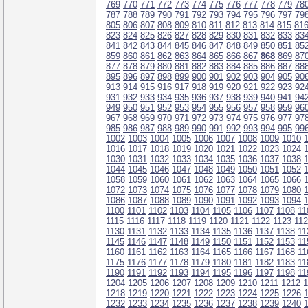
769
770
771
772
773
774
775
776
777
778
779
78
787
788
789
790
791
792
793
794
795
796
797
79
805
806
807
808
809
810
811
812
813
814
815
81
823
824
825
826
827
828
829
830
831
832
833
83
841
842
843
844
845
846
847
848
849
850
851
85
859
860
861
862
863
864
865
866
867
868
869
87
877
878
879
880
881
882
883
884
885
886
887
88
895
896
897
898
899
900
901
902
903
904
905
90
913
914
915
916
917
918
919
920
921
922
923
92
931
932
933
934
935
936
937
938
939
940
941
94
949
950
951
952
953
954
955
956
957
958
959
96
967
968
969
970
971
972
973
974
975
976
977
97
985
986
987
988
989
990
991
992
993
994
995
99
1002
1003
1004
1005
1006
1007
1008
1009
1010
1016
1017
1018
1019
1020
1021
1022
1023
1024
1030
1031
1032
1033
1034
1035
1036
1037
1038
1044
1045
1046
1047
1048
1049
1050
1051
1052
1058
1059
1060
1061
1062
1063
1064
1065
1066
1072
1073
1074
1075
1076
1077
1078
1079
1080
1086
1087
1088
1089
1090
1091
1092
1093
1094
1100
1101
1102
1103
1104
1105
1106
1107
1108
11
1115
1116
1117
1118
1119
1120
1121
1122
1123
11
1130
1131
1132
1133
1134
1135
1136
1137
1138
11
1145
1146
1147
1148
1149
1150
1151
1152
1153
11
1160
1161
1162
1163
1164
1165
1166
1167
1168
11
1175
1176
1177
1178
1179
1180
1181
1182
1183
11
1190
1191
1192
1193
1194
1195
1196
1197
1198
11
1204
1205
1206
1207
1208
1209
1210
1211
1212
1
1218
1219
1220
1221
1222
1223
1224
1225
1226
1232
1233
1234
1235
1236
1237
1238
1239
1240