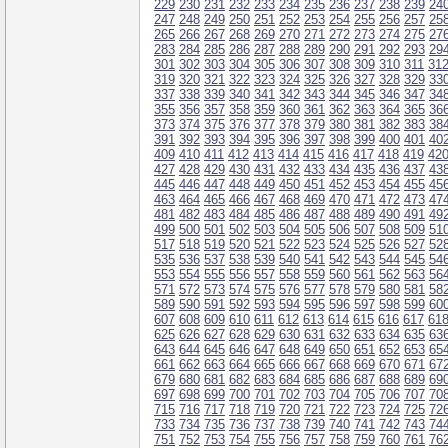
229
230
231
232
233
234
235
236
237
238
239
24
247
248
249
250
251
252
253
254
255
256
257
25
265
266
267
268
269
270
271
272
273
274
275
27
283
284
285
286
287
288
289
290
291
292
293
29
301
302
303
304
305
306
307
308
309
310
311
31
319
320
321
322
323
324
325
326
327
328
329
33
337
338
339
340
341
342
343
344
345
346
347
34
355
356
357
358
359
360
361
362
363
364
365
36
373
374
375
376
377
378
379
380
381
382
383
38
391
392
393
394
395
396
397
398
399
400
401
40
409
410
411
412
413
414
415
416
417
418
419
42
427
428
429
430
431
432
433
434
435
436
437
43
445
446
447
448
449
450
451
452
453
454
455
45
463
464
465
466
467
468
469
470
471
472
473
47
481
482
483
484
485
486
487
488
489
490
491
49
499
500
501
502
503
504
505
506
507
508
509
51
517
518
519
520
521
522
523
524
525
526
527
52
535
536
537
538
539
540
541
542
543
544
545
54
553
554
555
556
557
558
559
560
561
562
563
56
571
572
573
574
575
576
577
578
579
580
581
58
589
590
591
592
593
594
595
596
597
598
599
60
607
608
609
610
611
612
613
614
615
616
617
61
625
626
627
628
629
630
631
632
633
634
635
63
643
644
645
646
647
648
649
650
651
652
653
65
661
662
663
664
665
666
667
668
669
670
671
67
679
680
681
682
683
684
685
686
687
688
689
69
697
698
699
700
701
702
703
704
705
706
707
70
715
716
717
718
719
720
721
722
723
724
725
72
733
734
735
736
737
738
739
740
741
742
743
74
751
752
753
754
755
756
757
758
759
760
761
76