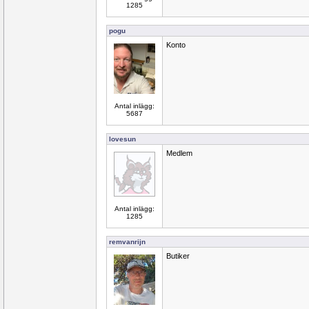
1285
pogu
Konto
Antal inlägg:
5687
lovesun
Medlem
Antal inlägg:
1285
remvanrijn
Butiker