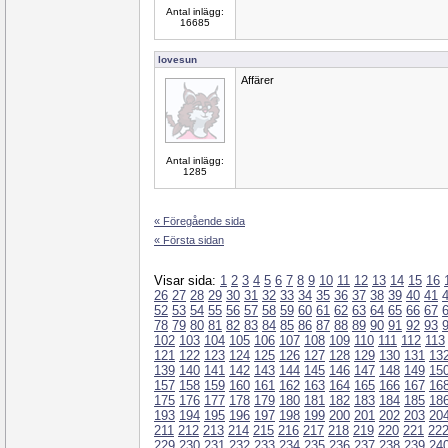
Antal inlägg:
16685
lovesun
Affärer
Antal inlägg:
1285
« Föregående sida
« Första sidan
Visar sida:
1
2
3
4
5
6
7
8
9
10
11
12
13
14
15
16
26
27
28
29
30
31
32
33
34
35
36
37
38
39
40
41
52
53
54
55
56
57
58
59
60
61
62
63
64
65
66
67
78
79
80
81
82
83
84
85
86
87
88
89
90
91
92
93
102
103
104
105
106
107
108
109
110
111
112
113
121
122
123
124
125
126
127
128
129
130
131
13
139
140
141
142
143
144
145
146
147
148
149
15
157
158
159
160
161
162
163
164
165
166
167
16
175
176
177
178
179
180
181
182
183
184
185
18
193
194
195
196
197
198
199
200
201
202
203
20
211
212
213
214
215
216
217
218
219
220
221
22
229
230
231
232
233
234
235
236
237
238
239
24