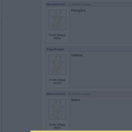
Miominmio11
- Ej medlem längre
Hönsgård
Antal inlägg:
9654
frippefrappe
Halmtak
Antal inlägg:
10101
Miominmio11
- Ej medlem längre
Skåne
Antal inlägg:
9654