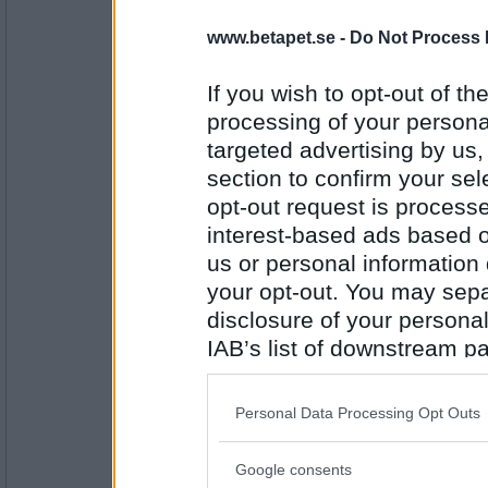
frippefrappe
www.betapet.se -
Do Not Process 
Raps
If you wish to opt-out of the
processing of your personal
Antal inlägg:
targeted advertising by us
10101
section to confirm your sel
lovesun
opt-out request is proces
Gult
interest-based ads based o
us or personal information d
your opt-out. You may separ
Antal inlägg:
1285
disclosure of your personal
IAB’s list of downstream pa
frippefrappe
also be disclosed by us to 
Majs
Downstream Participants
th
Personal Data Processing Opt Outs
third parties.
Antal inlägg:
Google consents
Please note that this web
10101