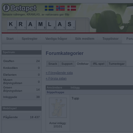
Senaste rullningen, KRAMLAS, av nattavaara gav 69p
Start
Spelregler
Vanliga frågor
Sök medlem
Topplistor
For
Spelrum
Forumkategorier
Giraffen
24
Snack
Support
Ordlekar
IRL-spel
Turneringar
Krokodilen
0
« Föregående sida
Elefanten
0
« Första sidan
Musen
0
Böjningslistan
Grisen
Användare
Inlägg
14
Böjningslistan
frippefrappe
Inloggade
38
Tupp
Mobilspel
Pågående
18 437
Antal inlägg:
10101