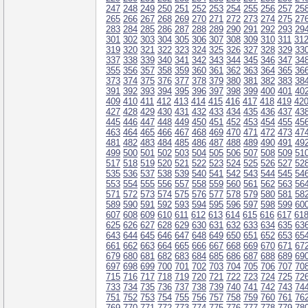
247
248
249
250
251
252
253
254
255
256
257
25
265
266
267
268
269
270
271
272
273
274
275
27
283
284
285
286
287
288
289
290
291
292
293
29
301
302
303
304
305
306
307
308
309
310
311
31
319
320
321
322
323
324
325
326
327
328
329
33
337
338
339
340
341
342
343
344
345
346
347
34
355
356
357
358
359
360
361
362
363
364
365
36
373
374
375
376
377
378
379
380
381
382
383
38
391
392
393
394
395
396
397
398
399
400
401
40
409
410
411
412
413
414
415
416
417
418
419
42
427
428
429
430
431
432
433
434
435
436
437
43
445
446
447
448
449
450
451
452
453
454
455
45
463
464
465
466
467
468
469
470
471
472
473
47
481
482
483
484
485
486
487
488
489
490
491
49
499
500
501
502
503
504
505
506
507
508
509
51
517
518
519
520
521
522
523
524
525
526
527
52
535
536
537
538
539
540
541
542
543
544
545
54
553
554
555
556
557
558
559
560
561
562
563
56
571
572
573
574
575
576
577
578
579
580
581
58
589
590
591
592
593
594
595
596
597
598
599
60
607
608
609
610
611
612
613
614
615
616
617
61
625
626
627
628
629
630
631
632
633
634
635
63
643
644
645
646
647
648
649
650
651
652
653
65
661
662
663
664
665
666
667
668
669
670
671
67
679
680
681
682
683
684
685
686
687
688
689
69
697
698
699
700
701
702
703
704
705
706
707
70
715
716
717
718
719
720
721
722
723
724
725
72
733
734
735
736
737
738
739
740
741
742
743
74
751
752
753
754
755
756
757
758
759
760
761
76
769
770
771
772
773
774
775
776
777
778
779
78