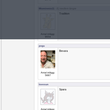
Miominmio11
- Ej medlem längre
Tradition
Antal inlägg:
9654
pogu
Bevara
Antal inlägg:
5687
lovesun
Spara
Antal inlägg: