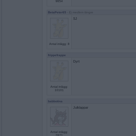
9654
BetaPeter65
- Ej medlem längre
SJ
Antal inlägg: 8
frippefrappe
Dyrt
Antal inlägg:
10101
babbotina
Julklappar
Antal inlägg:
2871