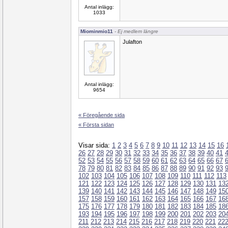
Antal inlägg:
1033
Miominmio11
- Ej medlem längre
Julafton
Antal inlägg:
9654
« Föregående sida
« Första sidan
Visar sida:
1
2
3
4
5
6
7
8
9
10
11
12
13
14
15
16
26
27
28
29
30
31
32
33
34
35
36
37
38
39
40
41
52
53
54
55
56
57
58
59
60
61
62
63
64
65
66
67
78
79
80
81
82
83
84
85
86
87
88
89
90
91
92
93
102
103
104
105
106
107
108
109
110
111
112
113
121
122
123
124
125
126
127
128
129
130
131
13
139
140
141
142
143
144
145
146
147
148
149
15
157
158
159
160
161
162
163
164
165
166
167
16
175
176
177
178
179
180
181
182
183
184
185
18
193
194
195
196
197
198
199
200
201
202
203
20
211
212
213
214
215
216
217
218
219
220
221
22