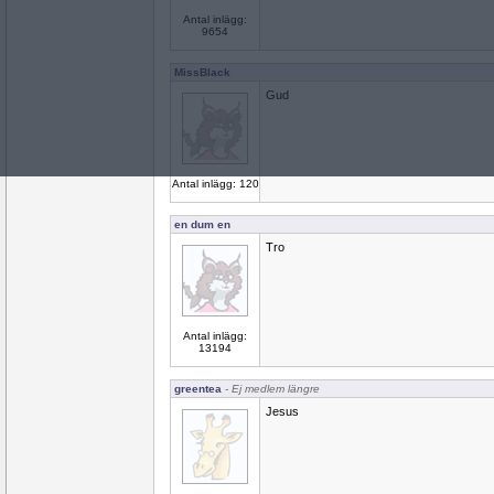
Antal inlägg:
9654
MissBlack
Gud
Antal inlägg: 120
en dum en
Tro
Antal inlägg:
13194
greentea
- Ej medlem längre
Jesus