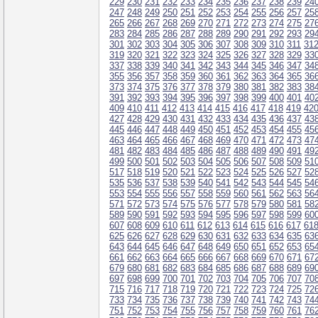
229
230
231
232
233
234
235
236
237
238
239
24
247
248
249
250
251
252
253
254
255
256
257
25
265
266
267
268
269
270
271
272
273
274
275
27
283
284
285
286
287
288
289
290
291
292
293
29
301
302
303
304
305
306
307
308
309
310
311
31
319
320
321
322
323
324
325
326
327
328
329
33
337
338
339
340
341
342
343
344
345
346
347
34
355
356
357
358
359
360
361
362
363
364
365
36
373
374
375
376
377
378
379
380
381
382
383
38
391
392
393
394
395
396
397
398
399
400
401
40
409
410
411
412
413
414
415
416
417
418
419
42
427
428
429
430
431
432
433
434
435
436
437
43
445
446
447
448
449
450
451
452
453
454
455
45
463
464
465
466
467
468
469
470
471
472
473
47
481
482
483
484
485
486
487
488
489
490
491
49
499
500
501
502
503
504
505
506
507
508
509
51
517
518
519
520
521
522
523
524
525
526
527
52
535
536
537
538
539
540
541
542
543
544
545
54
553
554
555
556
557
558
559
560
561
562
563
56
571
572
573
574
575
576
577
578
579
580
581
58
589
590
591
592
593
594
595
596
597
598
599
60
607
608
609
610
611
612
613
614
615
616
617
61
625
626
627
628
629
630
631
632
633
634
635
63
643
644
645
646
647
648
649
650
651
652
653
65
661
662
663
664
665
666
667
668
669
670
671
67
679
680
681
682
683
684
685
686
687
688
689
69
697
698
699
700
701
702
703
704
705
706
707
70
715
716
717
718
719
720
721
722
723
724
725
72
733
734
735
736
737
738
739
740
741
742
743
74
751
752
753
754
755
756
757
758
759
760
761
76