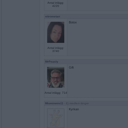
Antal inlägg:
4220
nitrometan
Botox
Antal inlägg:
3740
MrPeasly
Gift
Antal inlägg: 714
Miominmio11
- Ej medlem längre
Kyrkan