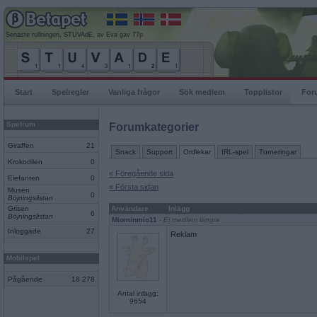
Senaste rullningen, STUVAdE, av Eva gav 77p
Start
Spelregler
Vanliga frågor
Sök medlem
Topplistor
For
Spelrum
Forumkategorier
Giraffen
21
Snack
Support
Ordlekar
IRL-spel
Turneringar
Krokodilen
0
« Föregående sida
Elefanten
0
« Första sidan
Musen
0
Böjningslistan
Grisen
Användare
Inlägg
6
Böjningslistan
Miominmio11
- Ej medlem längre
Inloggade
27
Reklam
Mobilspel
Pågående
18 278
Antal inlägg:
9654