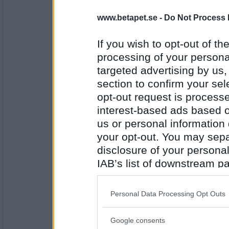
greentea
- Ej medlem längre
www.betapet.se -
Do Not Process 
Teckna
If you wish to opt-out of the
processing of your personal
Antal inlägg:
targeted advertising by us
1033
section to confirm your sel
nitrometan
opt-out request is proces
Anime
interest-based ads based o
us or personal information d
your opt-out. You may separ
Antal inlägg:
disclosure of your personal
3740
IAB’s list of downstream pa
FruBlå
also be disclosed by us to 
Japan
Downstream Participants
th
Personal Data Processing Opt Outs
third parties.
Google consents
Please note that this web
Antal inlägg: