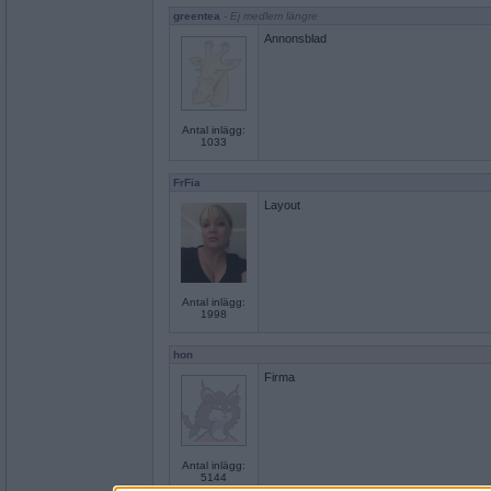
greentea
- Ej medlem längre
Annonsblad
Antal inlägg:
1033
FrFia
Layout
Antal inlägg:
1998
hon
Firma
Antal inlägg:
5144