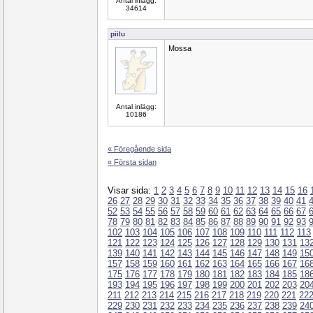
Antal inlägg:
34614
piilu
Mossa
Antal inlägg:
10186
« Föregående sida
« Första sidan
Visar sida:
1
2
3
4
5
6
7
8
9
10
11
12
13
14
15
16
26
27
28
29
30
31
32
33
34
35
36
37
38
39
40
41
52
53
54
55
56
57
58
59
60
61
62
63
64
65
66
67
78
79
80
81
82
83
84
85
86
87
88
89
90
91
92
93
102
103
104
105
106
107
108
109
110
111
112
113
121
122
123
124
125
126
127
128
129
130
131
13
139
140
141
142
143
144
145
146
147
148
149
15
157
158
159
160
161
162
163
164
165
166
167
16
175
176
177
178
179
180
181
182
183
184
185
18
193
194
195
196
197
198
199
200
201
202
203
20
211
212
213
214
215
216
217
218
219
220
221
22
229
230
231
232
233
234
235
236
237
238
239
24