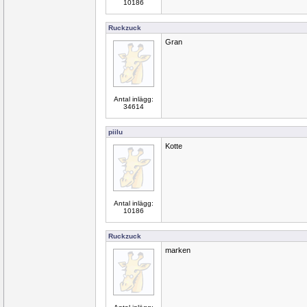
10186
Ruckzuck
Gran
Antal inlägg:
34614
piilu
Kotte
Antal inlägg:
10186
Ruckzuck
marken