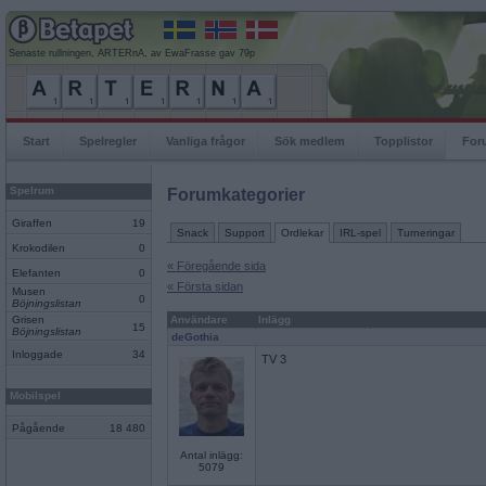
Senaste rullningen, ARTERnA, av EwaFrasse gav 79p
Start
Spelregler
Vanliga frågor
Sök medlem
Topplistor
For
Spelrum
Forumkategorier
Giraffen
19
Snack
Support
Ordlekar
IRL-spel
Turneringar
Krokodilen
0
« Föregående sida
Elefanten
0
« Första sidan
Musen
0
Böjningslistan
Grisen
Användare
Inlägg
15
Böjningslistan
deGothia
Inloggade
34
TV 3
Mobilspel
Pågående
18 480
Antal inlägg:
5079