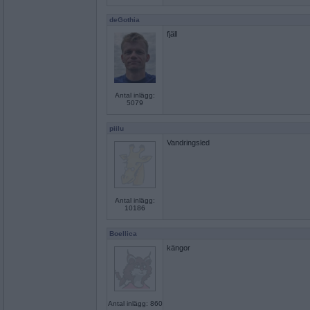
deGothia
fjäll
Antal inlägg:
5079
piilu
Vandringsled
Antal inlägg:
10186
Boellica
kängor
Antal inlägg: 860