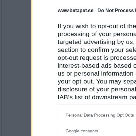
piilu
www.betapet.se -
Do Not Process 
Fontana di Trevi
If you wish to opt-out of the
processing of your personal
Antal inlägg:
10186
targeted advertising by us
section to confirm your sel
Svea79
opt-out request is proces
Vatten
interest-based ads based o
us or personal information d
your opt-out. You may separ
Antal inlägg: 65
disclosure of your personal
IAB’s list of downstream pa
piilu
WC
also be disclosed by us to 
Downstream Participants
th
Personal Data Processing Opt Outs
third parties.
Antal inlägg:
Google consents
10186
Please note that this web