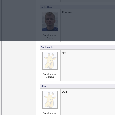
deGothia
Fotsvett
Antal inlägg:
5079
Ruckzuck
lukt
Antal inlägg:
34614
piilu
Doft
Antal inlägg: