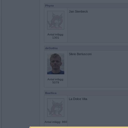
Phynx
Jan Stenbeck
Antal inlägg:
1301
deGothia
Silvio Berlusconi
Antal inlägg:
5079
Boellica
La Dolce Vita
Antal inlägg: 860