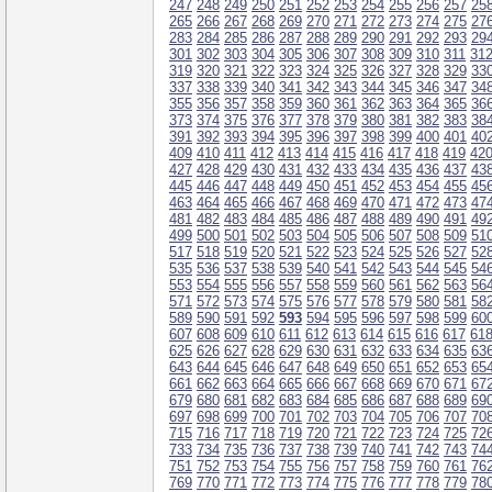
247
248
249
250
251
252
253
254
255
256
257
25
265
266
267
268
269
270
271
272
273
274
275
27
283
284
285
286
287
288
289
290
291
292
293
29
301
302
303
304
305
306
307
308
309
310
311
31
319
320
321
322
323
324
325
326
327
328
329
33
337
338
339
340
341
342
343
344
345
346
347
34
355
356
357
358
359
360
361
362
363
364
365
36
373
374
375
376
377
378
379
380
381
382
383
38
391
392
393
394
395
396
397
398
399
400
401
40
409
410
411
412
413
414
415
416
417
418
419
42
427
428
429
430
431
432
433
434
435
436
437
43
445
446
447
448
449
450
451
452
453
454
455
45
463
464
465
466
467
468
469
470
471
472
473
47
481
482
483
484
485
486
487
488
489
490
491
49
499
500
501
502
503
504
505
506
507
508
509
51
517
518
519
520
521
522
523
524
525
526
527
52
535
536
537
538
539
540
541
542
543
544
545
54
553
554
555
556
557
558
559
560
561
562
563
56
571
572
573
574
575
576
577
578
579
580
581
58
589
590
591
592
593
594
595
596
597
598
599
60
607
608
609
610
611
612
613
614
615
616
617
61
625
626
627
628
629
630
631
632
633
634
635
63
643
644
645
646
647
648
649
650
651
652
653
65
661
662
663
664
665
666
667
668
669
670
671
67
679
680
681
682
683
684
685
686
687
688
689
69
697
698
699
700
701
702
703
704
705
706
707
70
715
716
717
718
719
720
721
722
723
724
725
72
733
734
735
736
737
738
739
740
741
742
743
74
751
752
753
754
755
756
757
758
759
760
761
76
769
770
771
772
773
774
775
776
777
778
779
78