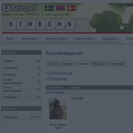
Senaste rullningen, STRECKS, av nattavaara gav 81p
Start
Spelregler
Vanliga frågor
Sök medlem
Topplistor
For
Spelrum
Forumkategorier
Giraffen
36
Snack
Support
Ordlekar
IRL-spel
Turneringar
Krokodilen
0
« Föregående sida
Elefanten
0
« Första sidan
Musen
0
Böjningslistan
Grisen
Användare
Inlägg
21
Böjningslistan
mrsmaggart
Inloggade
57
solstråle
Mobilspel
Pågående
18 457
Antal inlägg:
7928