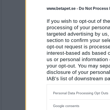
mrsmaggart
apa
www.betapet.se -
Do Not Process 
If you wish to opt-out of the
processing of your personal
Antal inlägg:
7928
targeted advertising by us
section to confirm your sel
Boråsarn
opt-out request is proces
orangutang
interest-based ads based o
us or personal information d
your opt-out. You may separ
Antal inlägg: 255
disclosure of your personal
Schackrutor
IAB’s list of downstream pa
klättra
also be disclosed by us to 
Downstream Participants
th
Personal Data Processing Opt Outs
third parties.
Antal inlägg:
Google consents
2535
Please note that this web