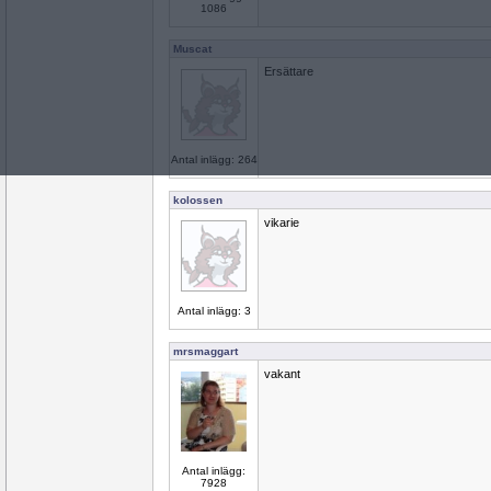
1086
Muscat
Ersättare
Antal inlägg: 264
kolossen
vikarie
Antal inlägg: 3
mrsmaggart
vakant
Antal inlägg:
7928