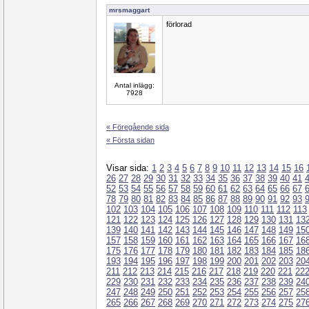
mrsmaggart
förlorad
Antal inlägg:
7928
« Föregående sida
« Första sidan
Visar sida:
1
2
3
4
5
6
7
8
9
10
11
12
13
14
15
16
26
27
28
29
30
31
32
33
34
35
36
37
38
39
40
41
52
53
54
55
56
57
58
59
60
61
62
63
64
65
66
67
78
79
80
81
82
83
84
85
86
87
88
89
90
91
92
93
102
103
104
105
106
107
108
109
110
111
112
113
121
122
123
124
125
126
127
128
129
130
131
13
139
140
141
142
143
144
145
146
147
148
149
15
157
158
159
160
161
162
163
164
165
166
167
16
175
176
177
178
179
180
181
182
183
184
185
18
193
194
195
196
197
198
199
200
201
202
203
20
211
212
213
214
215
216
217
218
219
220
221
22
229
230
231
232
233
234
235
236
237
238
239
24
247
248
249
250
251
252
253
254
255
256
257
25
265
266
267
268
269
270
271
272
273
274
275
27