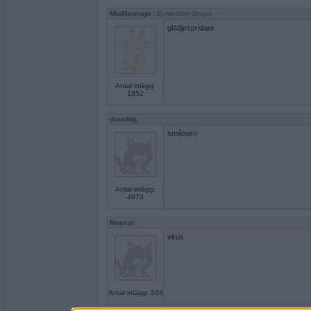
MiaMarengo
- Ej medlem längre
glädjespridare
Antal inlägg:
1352
dinodog
småbarn
Antal inlägg:
4973
Muscat
virus
Antal inlägg: 264