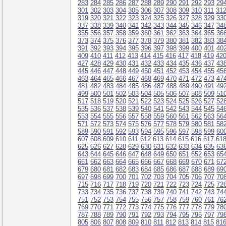
283
284
285
286
287
288
289
290
291
292
293
29
301
302
303
304
305
306
307
308
309
310
311
31
319
320
321
322
323
324
325
326
327
328
329
33
337
338
339
340
341
342
343
344
345
346
347
34
355
356
357
358
359
360
361
362
363
364
365
36
373
374
375
376
377
378
379
380
381
382
383
38
391
392
393
394
395
396
397
398
399
400
401
40
409
410
411
412
413
414
415
416
417
418
419
42
427
428
429
430
431
432
433
434
435
436
437
43
445
446
447
448
449
450
451
452
453
454
455
45
463
464
465
466
467
468
469
470
471
472
473
47
481
482
483
484
485
486
487
488
489
490
491
49
499
500
501
502
503
504
505
506
507
508
509
51
517
518
519
520
521
522
523
524
525
526
527
52
535
536
537
538
539
540
541
542
543
544
545
54
553
554
555
556
557
558
559
560
561
562
563
56
571
572
573
574
575
576
577
578
579
580
581
58
589
590
591
592
593
594
595
596
597
598
599
60
607
608
609
610
611
612
613
614
615
616
617
61
625
626
627
628
629
630
631
632
633
634
635
63
643
644
645
646
647
648
649
650
651
652
653
65
661
662
663
664
665
666
667
668
669
670
671
67
679
680
681
682
683
684
685
686
687
688
689
69
697
698
699
700
701
702
703
704
705
706
707
70
715
716
717
718
719
720
721
722
723
724
725
72
733
734
735
736
737
738
739
740
741
742
743
74
751
752
753
754
755
756
757
758
759
760
761
76
769
770
771
772
773
774
775
776
777
778
779
78
787
788
789
790
791
792
793
794
795
796
797
79
805
806
807
808
809
810
811
812
813
814
815
81