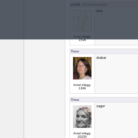
yak55
- Ej medlem längre
kina
Antal inlägg:
1536
Tince
drakar
Antal inlägg:
1399
Tinna
sagor
Antal inlägg:
20250