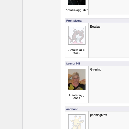
Antal inlägg: 325
Fruktskrutt
Betalas
Antal inlägg:
6418
farmor448
Girering
Antal inlägg:
6961
onobond
penningtvätt