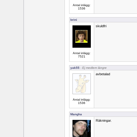
Antal inlägg:
1536
brini
skuldfri
Antal inlägg:
7521
yak55
- Ej medlem längre
avbetalad
Antal inlägg:
1536
Mangha
Räkningar.