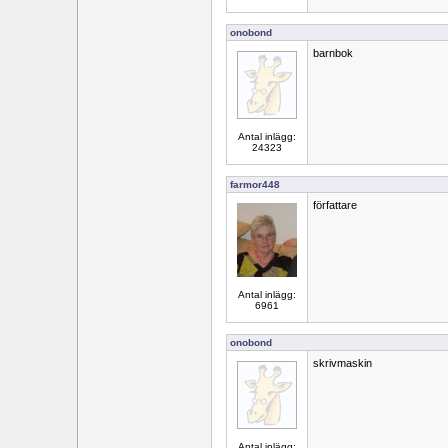
onobond
barnbok
Antal inlägg:
24323
farmor448
författare
Antal inlägg:
6961
onobond
skrivmaskin
Antal inlägg: