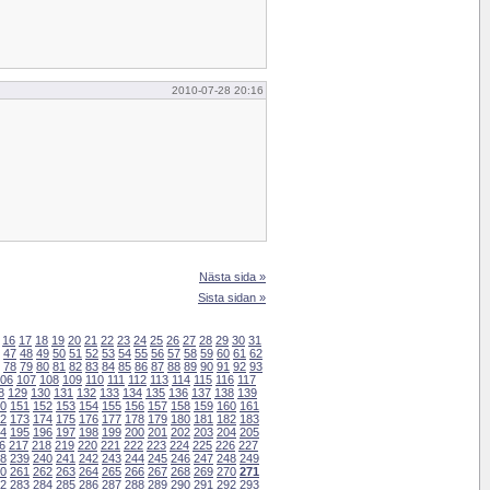
2010-07-28 20:16
Nästa sida »
Sista sidan »
16
17
18
19
20
21
22
23
24
25
26
27
28
29
30
31
47
48
49
50
51
52
53
54
55
56
57
58
59
60
61
62
78
79
80
81
82
83
84
85
86
87
88
89
90
91
92
93
06
107
108
109
110
111
112
113
114
115
116
117
8
129
130
131
132
133
134
135
136
137
138
139
0
151
152
153
154
155
156
157
158
159
160
161
2
173
174
175
176
177
178
179
180
181
182
183
4
195
196
197
198
199
200
201
202
203
204
205
6
217
218
219
220
221
222
223
224
225
226
227
8
239
240
241
242
243
244
245
246
247
248
249
0
261
262
263
264
265
266
267
268
269
270
271
2
283
284
285
286
287
288
289
290
291
292
293