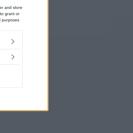
er and store
to grant or
ed purposes