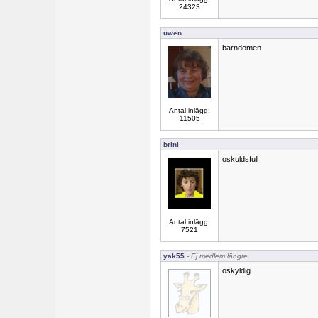
24323
uwen
barndomen
Antal inlägg:
11505
brini
oskuldsfull
Antal inlägg:
7521
yak55
- Ej medlem längre
oskyldig