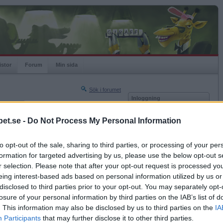
istor
Forum
Min sida
Sök i forumet
Inloggning
rneringar
Användare
et.se -
Do Not Process My Personal Information
Nästa sida »
Lösenord
Sista sidan »
to opt-out of the sale, sharing to third parties, or processing of your per
Kom ihåg mig
2010-07-27 14:25
formation for targeted advertising by us, please use the below opt-out s
Logga in
r selection. Please note that after your opt-out request is processed y
eing interest-based ads based on personal information utilized by us or
Glömt ditt lösenord?
Få ny aktiveringslänk
disclosed to third parties prior to your opt-out. You may separately opt-
losure of your personal information by third parties on the IAB’s list of
. This information may also be disclosed by us to third parties on the
IA
Betapet är gratis!
Participants
that may further disclose it to other third parties.