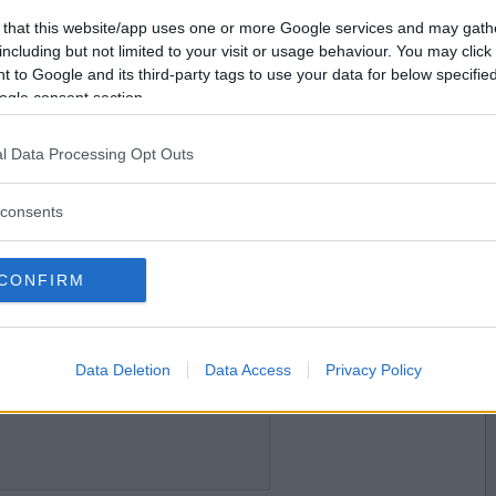
2010-07-27 16:07
Vill du bli
 that this website/app uses one or more Google services and may gath
medlem?
including but not limited to your visit or usage behaviour. You may click 
 to Google and its third-party tags to use your data for below specifi
Skapa nytt konto
ogle consent section.
l Data Processing Opt Outs
2010-07-27 17:57
consents
CONFIRM
2010-07-27 18:39
Data Deletion
Data Access
Privacy Policy