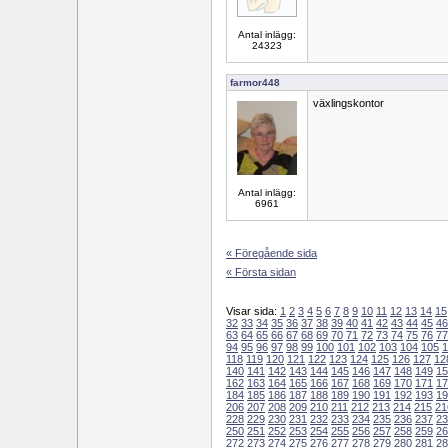
Antal inlägg:
24323
farmor448
växlingskontor
Antal inlägg:
6961
« Föregående sida
« Första sidan
Visar sida:
1
2
3
4
5
6
7
8
9
10
11
12
13
14
15
32
33
34
35
36
37
38
39
40
41
42
43
44
45
46
63
64
65
66
67
68
69
70
71
72
73
74
75
76
77
94
95
96
97
98
99
100
101
102
103
104
105
1
118
119
120
121
122
123
124
125
126
127
12
140
141
142
143
144
145
146
147
148
149
15
162
163
164
165
166
167
168
169
170
171
17
184
185
186
187
188
189
190
191
192
193
19
206
207
208
209
210
211
212
213
214
215
21
228
229
230
231
232
233
234
235
236
237
23
250
251
252
253
254
255
256
257
258
259
26
272
273
274
275
276
277
278
279
280
281
28