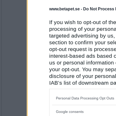
nitrometan
www.betapet.se -
Do Not Process 
Dyrt
If you wish to opt-out of the
processing of your personal
targeted advertising by us
Antal inlägg:
3740
section to confirm your sel
opt-out request is proces
babbotina
Lyxigt
interest-based ads based o
us or personal information d
your opt-out. You may separ
disclosure of your personal
Antal inlägg:
2871
IAB’s list of downstream pa
FeniKadachi
also be disclosed by us to 
Hotell
Downstream Participants
th
Personal Data Processing Opt Outs
third parties.
Google consents
Please note that this web
Antal inlägg: 110