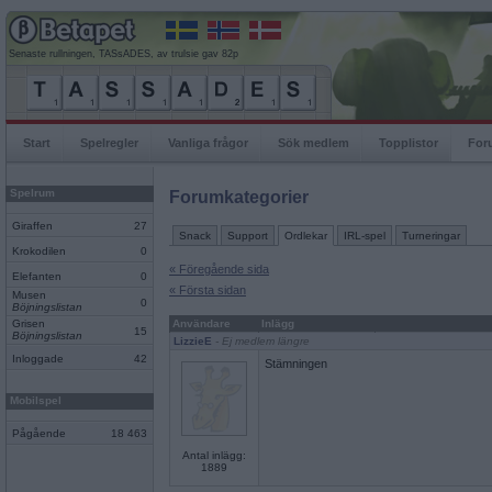
Senaste rullningen, TASsADES, av trulsie gav 82p
Start
Spelregler
Vanliga frågor
Sök medlem
Topplistor
For
Spelrum
Forumkategorier
Giraffen
27
Snack
Support
Ordlekar
IRL-spel
Turneringar
Krokodilen
0
« Föregående sida
Elefanten
0
« Första sidan
Musen
0
Böjningslistan
Grisen
Användare
Inlägg
15
Böjningslistan
LizzieE
- Ej medlem längre
Inloggade
42
Stämningen
Mobilspel
Pågående
18 463
Antal inlägg:
1889