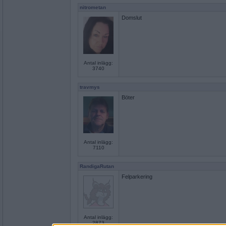
nitrometan
Domslut
Antal inlägg:
3740
travmys
Böter
Antal inlägg:
7110
RandigaRutan
Felparkering
Antal inlägg:
2873