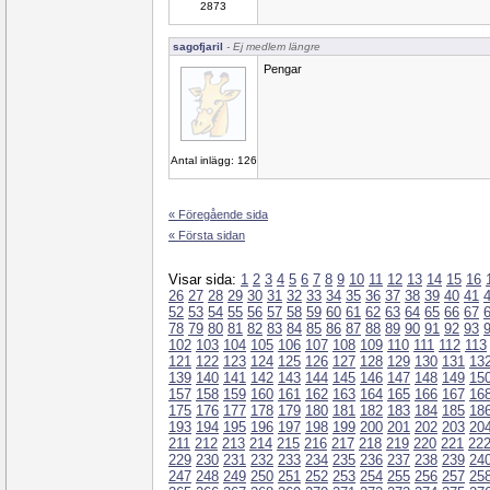
2873
sagofjaril
- Ej medlem längre
Pengar
Antal inlägg: 126
« Föregående sida
« Första sidan
Visar sida:
1
2
3
4
5
6
7
8
9
10
11
12
13
14
15
16
26
27
28
29
30
31
32
33
34
35
36
37
38
39
40
41
52
53
54
55
56
57
58
59
60
61
62
63
64
65
66
67
78
79
80
81
82
83
84
85
86
87
88
89
90
91
92
93
102
103
104
105
106
107
108
109
110
111
112
113
121
122
123
124
125
126
127
128
129
130
131
13
139
140
141
142
143
144
145
146
147
148
149
15
157
158
159
160
161
162
163
164
165
166
167
16
175
176
177
178
179
180
181
182
183
184
185
18
193
194
195
196
197
198
199
200
201
202
203
20
211
212
213
214
215
216
217
218
219
220
221
22
229
230
231
232
233
234
235
236
237
238
239
24
247
248
249
250
251
252
253
254
255
256
257
25