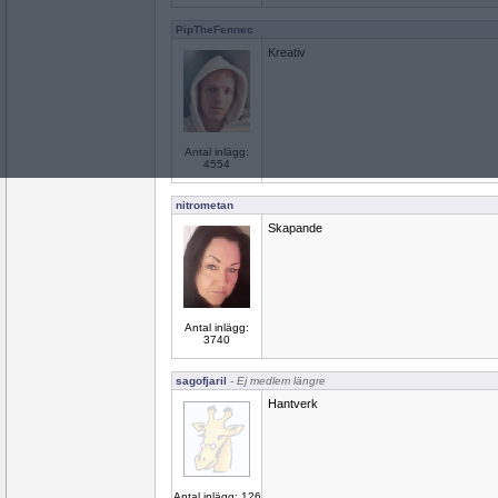
PipTheFennec
Kreativ
Antal inlägg:
4554
nitrometan
Skapande
Antal inlägg:
3740
sagofjaril
- Ej medlem längre
Hantverk
Antal inlägg: 126