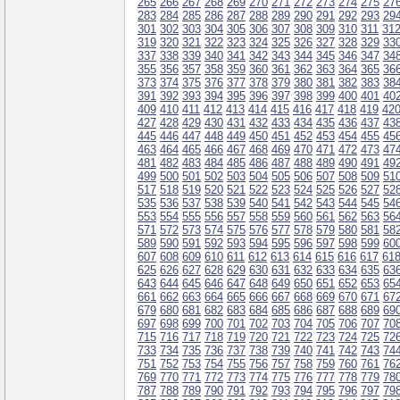
265
266
267
268
269
270
271
272
273
274
275
27
283
284
285
286
287
288
289
290
291
292
293
29
301
302
303
304
305
306
307
308
309
310
311
31
319
320
321
322
323
324
325
326
327
328
329
33
337
338
339
340
341
342
343
344
345
346
347
34
355
356
357
358
359
360
361
362
363
364
365
36
373
374
375
376
377
378
379
380
381
382
383
38
391
392
393
394
395
396
397
398
399
400
401
40
409
410
411
412
413
414
415
416
417
418
419
42
427
428
429
430
431
432
433
434
435
436
437
43
445
446
447
448
449
450
451
452
453
454
455
45
463
464
465
466
467
468
469
470
471
472
473
47
481
482
483
484
485
486
487
488
489
490
491
49
499
500
501
502
503
504
505
506
507
508
509
51
517
518
519
520
521
522
523
524
525
526
527
52
535
536
537
538
539
540
541
542
543
544
545
54
553
554
555
556
557
558
559
560
561
562
563
56
571
572
573
574
575
576
577
578
579
580
581
58
589
590
591
592
593
594
595
596
597
598
599
60
607
608
609
610
611
612
613
614
615
616
617
61
625
626
627
628
629
630
631
632
633
634
635
63
643
644
645
646
647
648
649
650
651
652
653
65
661
662
663
664
665
666
667
668
669
670
671
67
679
680
681
682
683
684
685
686
687
688
689
69
697
698
699
700
701
702
703
704
705
706
707
70
715
716
717
718
719
720
721
722
723
724
725
72
733
734
735
736
737
738
739
740
741
742
743
74
751
752
753
754
755
756
757
758
759
760
761
76
769
770
771
772
773
774
775
776
777
778
779
78
787
788
789
790
791
792
793
794
795
796
797
79