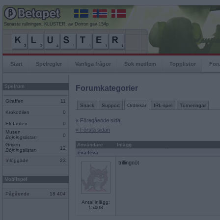
Senaste rullningen, KLUSTER, av Dorron gav 154p
Start
Spelregler
Vanliga frågor
Sök medlem
Topplistor
For
Spelrum
Forumkategorier
Giraffen
11
Snack
Support
Ordlekar
IRL-spel
Turneringar
Krokodilen
0
« Föregående sida
Elefanten
0
« Första sidan
Musen
0
Böjningslistan
Grisen
Användare
Inlägg
12
Böjningslistan
eva-leva
Inloggade
23
trillingnöt
Mobilspel
Pågående
18 404
Antal inlägg:
15408