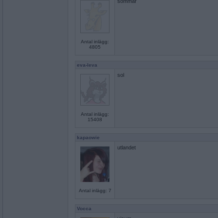
sommar
Antal inlägg:
4805
eva-leva
sol
Antal inlägg:
15408
kapaowie
utlandet
Antal inlägg: 7
Vocca