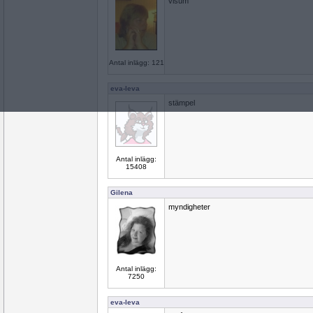
visum
Antal inlägg: 121
eva-leva
stämpel
Antal inlägg:
15408
Gilena
myndigheter
Antal inlägg:
7250
eva-leva