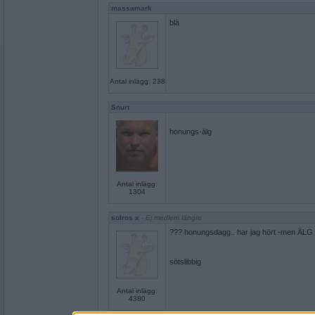
massamark
blä
Antal inlägg: 238
Snurt
honungs-älg
Antal inlägg:
1304
solros x
- Ej medlem längre
??? honungsdagg.. har jag hört -men ÄLG s
sötslibbig
Antal inlägg:
4380