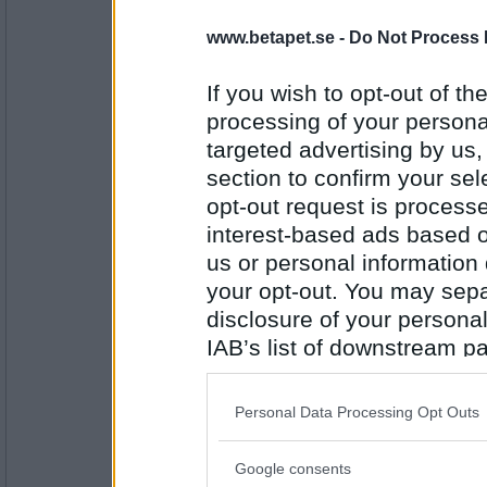
eva-leva
www.betapet.se -
Do Not Process 
punch
If you wish to opt-out of the
processing of your personal
Antal inlägg:
15408
targeted advertising by us
section to confirm your sel
magalita
boxningshandskar
opt-out request is proces
interest-based ads based o
us or personal information d
your opt-out. You may separ
Antal inlägg: 195
disclosure of your personal
frippefrappe
IAB’s list of downstream pa
tjocka vantar
also be disclosed by us to 
Downstream Participants
th
Personal Data Processing Opt Outs
third parties.
Antal inlägg:
10101
Google consents
Please note that this web