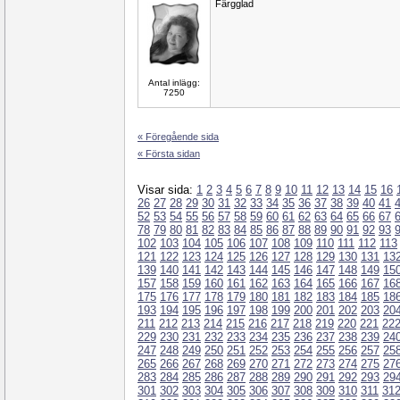
Färgglad
Antal inlägg:
7250
« Föregående sida
« Första sidan
Visar sida:
1
2
3
4
5
6
7
8
9
10
11
12
13
14
15
16
26
27
28
29
30
31
32
33
34
35
36
37
38
39
40
41
52
53
54
55
56
57
58
59
60
61
62
63
64
65
66
67
78
79
80
81
82
83
84
85
86
87
88
89
90
91
92
93
102
103
104
105
106
107
108
109
110
111
112
113
121
122
123
124
125
126
127
128
129
130
131
13
139
140
141
142
143
144
145
146
147
148
149
15
157
158
159
160
161
162
163
164
165
166
167
16
175
176
177
178
179
180
181
182
183
184
185
18
193
194
195
196
197
198
199
200
201
202
203
20
211
212
213
214
215
216
217
218
219
220
221
22
229
230
231
232
233
234
235
236
237
238
239
24
247
248
249
250
251
252
253
254
255
256
257
25
265
266
267
268
269
270
271
272
273
274
275
27
283
284
285
286
287
288
289
290
291
292
293
29
301
302
303
304
305
306
307
308
309
310
311
31