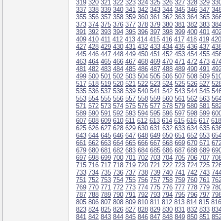
319
320
321
322
323
324
325
326
327
328
329
33
337
338
339
340
341
342
343
344
345
346
347
34
355
356
357
358
359
360
361
362
363
364
365
36
373
374
375
376
377
378
379
380
381
382
383
38
391
392
393
394
395
396
397
398
399
400
401
40
409
410
411
412
413
414
415
416
417
418
419
42
427
428
429
430
431
432
433
434
435
436
437
43
445
446
447
448
449
450
451
452
453
454
455
45
463
464
465
466
467
468
469
470
471
472
473
47
481
482
483
484
485
486
487
488
489
490
491
49
499
500
501
502
503
504
505
506
507
508
509
51
517
518
519
520
521
522
523
524
525
526
527
52
535
536
537
538
539
540
541
542
543
544
545
54
553
554
555
556
557
558
559
560
561
562
563
56
571
572
573
574
575
576
577
578
579
580
581
58
589
590
591
592
593
594
595
596
597
598
599
60
607
608
609
610
611
612
613
614
615
616
617
61
625
626
627
628
629
630
631
632
633
634
635
63
643
644
645
646
647
648
649
650
651
652
653
65
661
662
663
664
665
666
667
668
669
670
671
67
679
680
681
682
683
684
685
686
687
688
689
69
697
698
699
700
701
702
703
704
705
706
707
70
715
716
717
718
719
720
721
722
723
724
725
72
733
734
735
736
737
738
739
740
741
742
743
74
751
752
753
754
755
756
757
758
759
760
761
76
769
770
771
772
773
774
775
776
777
778
779
78
787
788
789
790
791
792
793
794
795
796
797
79
805
806
807
808
809
810
811
812
813
814
815
81
823
824
825
826
827
828
829
830
831
832
833
83
841
842
843
844
845
846
847
848
849
850
851
85