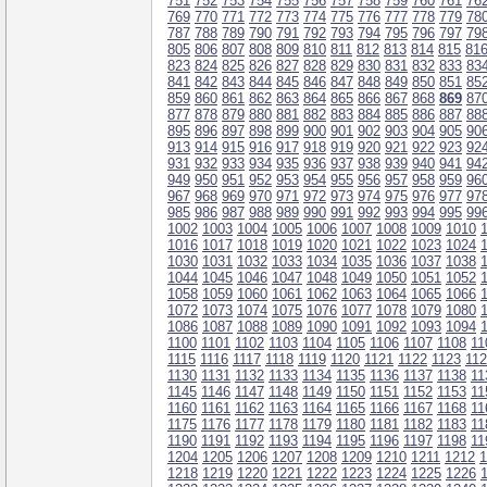
751
752
753
754
755
756
757
758
759
760
761
76
769
770
771
772
773
774
775
776
777
778
779
78
787
788
789
790
791
792
793
794
795
796
797
79
805
806
807
808
809
810
811
812
813
814
815
81
823
824
825
826
827
828
829
830
831
832
833
83
841
842
843
844
845
846
847
848
849
850
851
85
859
860
861
862
863
864
865
866
867
868
869
87
877
878
879
880
881
882
883
884
885
886
887
88
895
896
897
898
899
900
901
902
903
904
905
90
913
914
915
916
917
918
919
920
921
922
923
92
931
932
933
934
935
936
937
938
939
940
941
94
949
950
951
952
953
954
955
956
957
958
959
96
967
968
969
970
971
972
973
974
975
976
977
97
985
986
987
988
989
990
991
992
993
994
995
99
1002
1003
1004
1005
1006
1007
1008
1009
1010
1016
1017
1018
1019
1020
1021
1022
1023
1024
1030
1031
1032
1033
1034
1035
1036
1037
1038
1044
1045
1046
1047
1048
1049
1050
1051
1052
1058
1059
1060
1061
1062
1063
1064
1065
1066
1072
1073
1074
1075
1076
1077
1078
1079
1080
1086
1087
1088
1089
1090
1091
1092
1093
1094
1100
1101
1102
1103
1104
1105
1106
1107
1108
11
1115
1116
1117
1118
1119
1120
1121
1122
1123
11
1130
1131
1132
1133
1134
1135
1136
1137
1138
11
1145
1146
1147
1148
1149
1150
1151
1152
1153
11
1160
1161
1162
1163
1164
1165
1166
1167
1168
11
1175
1176
1177
1178
1179
1180
1181
1182
1183
11
1190
1191
1192
1193
1194
1195
1196
1197
1198
11
1204
1205
1206
1207
1208
1209
1210
1211
1212
1
1218
1219
1220
1221
1222
1223
1224
1225
1226