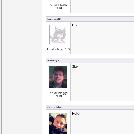
Antal inlägg:
7110
kimsan66
Lek
Antal inlägg: 389
travmys
Skoj
Antal inlägg:
7110
Cozgubbe
Roligt