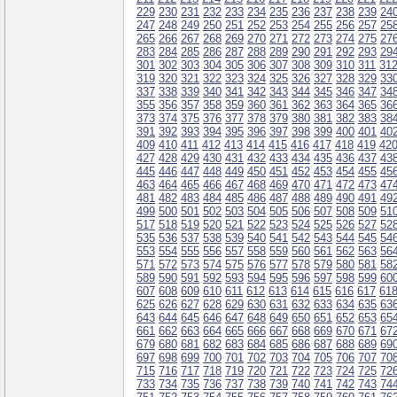
229
230
231
232
233
234
235
236
237
238
239
24
247
248
249
250
251
252
253
254
255
256
257
25
265
266
267
268
269
270
271
272
273
274
275
27
283
284
285
286
287
288
289
290
291
292
293
29
301
302
303
304
305
306
307
308
309
310
311
31
319
320
321
322
323
324
325
326
327
328
329
33
337
338
339
340
341
342
343
344
345
346
347
34
355
356
357
358
359
360
361
362
363
364
365
36
373
374
375
376
377
378
379
380
381
382
383
38
391
392
393
394
395
396
397
398
399
400
401
40
409
410
411
412
413
414
415
416
417
418
419
42
427
428
429
430
431
432
433
434
435
436
437
43
445
446
447
448
449
450
451
452
453
454
455
45
463
464
465
466
467
468
469
470
471
472
473
47
481
482
483
484
485
486
487
488
489
490
491
49
499
500
501
502
503
504
505
506
507
508
509
51
517
518
519
520
521
522
523
524
525
526
527
52
535
536
537
538
539
540
541
542
543
544
545
54
553
554
555
556
557
558
559
560
561
562
563
56
571
572
573
574
575
576
577
578
579
580
581
58
589
590
591
592
593
594
595
596
597
598
599
60
607
608
609
610
611
612
613
614
615
616
617
61
625
626
627
628
629
630
631
632
633
634
635
63
643
644
645
646
647
648
649
650
651
652
653
65
661
662
663
664
665
666
667
668
669
670
671
67
679
680
681
682
683
684
685
686
687
688
689
69
697
698
699
700
701
702
703
704
705
706
707
70
715
716
717
718
719
720
721
722
723
724
725
72
733
734
735
736
737
738
739
740
741
742
743
74