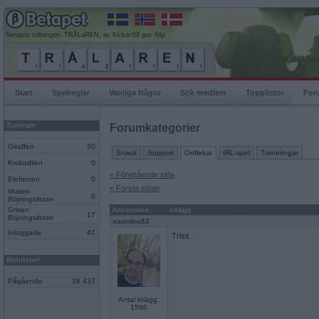
Senaste rullningen, TRÅLaREN, av Kickan59 gav 64p
Start
Spelregler
Vanliga frågor
Sök medlem
Topplistor
For
Spelrum
Forumkategorier
Giraffen
30
Snack
Support
Ordlekar
IRL-spel
Turneringar
Krokodilen
0
« Föregående sida
Elefanten
0
« Första sidan
Musen
0
Böjningslistan
Grisen
Användare
Inlägg
17
Böjningslistan
saerdna82
Inloggade
47
Triss
Mobilspel
Pågående
18 437
Antal inlägg:
1560