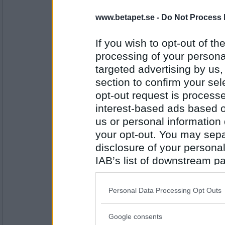
saerdna82
www.betapet.se -
Do Not Process 
Motion
If you wish to opt-out of the
processing of your personal
targeted advertising by us
Antal inlägg:
1560
section to confirm your sel
opt-out request is proces
kimsan66
Löpning
interest-based ads based o
us or personal information d
your opt-out. You may separ
disclosure of your personal
Antal inlägg: 389
IAB’s list of downstream pa
Norran75
- Ej medlem längre
also be disclosed by us to 
Springa
Downstream Participants
th
Personal Data Processing Opt Outs
third parties.
Google consents
Antal inlägg:
Please note that this web
2351