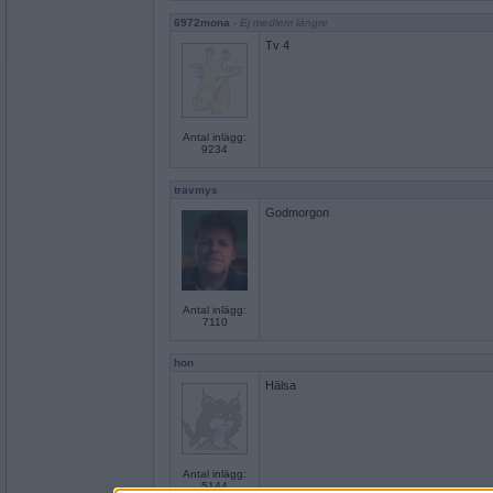
6972mona
- Ej medlem längre
Tv 4
Antal inlägg:
9234
travmys
Godmorgon
Antal inlägg:
7110
hon
Hälsa
Antal inlägg:
5144