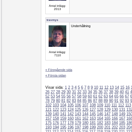
Antal inlägg:
2013
travmys
Underhållning
Antal inlägg:
7110
« Föregående sida
« Första sidan
Visar sida:
1
2
3
4
5
6
7
8
9
10
11
12
13
14
15
16
26
27
28
29
30
31
32
33
34
35
36
37
38
39
40
41
52
53
54
55
56
57
58
59
60
61
62
63
64
65
66
67
78
79
80
81
82
83
84
85
86
87
88
89
90
91
92
93
102
103
104
105
106
107
108
109
110
111
112
113
121
122
123
124
125
126
127
128
129
130
131
13
139
140
141
142
143
144
145
146
147
148
149
15
157
158
159
160
161
162
163
164
165
166
167
16
175
176
177
178
179
180
181
182
183
184
185
18
193
194
195
196
197
198
199
200
201
202
203
20
211
212
213
214
215
216
217
218
219
220
221
22