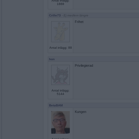
Antal inlägg:
1888
Crille73
- Ej medlem längre
Frihet
Antal inlägg: 88
hon
Privilegierad
Antal inlägg:
5144
BetaBAM
Kungen