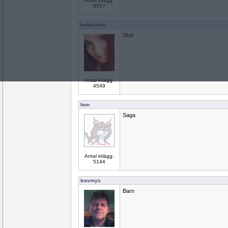
Antal inlägg:
8557
heheckon
Slott
Antal inlägg:
4549
hon
Saga
Antal inlägg:
5144
travmys
Barn