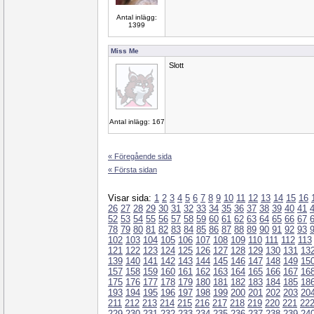
Antal inlägg:
1399
Miss Me
Slott
Antal inlägg: 167
« Föregående sida
« Första sidan
Visar sida:
1
2
3
4
5
6
7
8
9
10
11
12
13
14
15
16
26
27
28
29
30
31
32
33
34
35
36
37
38
39
40
41
52
53
54
55
56
57
58
59
60
61
62
63
64
65
66
67
78
79
80
81
82
83
84
85
86
87
88
89
90
91
92
93
102
103
104
105
106
107
108
109
110
111
112
113
121
122
123
124
125
126
127
128
129
130
131
13
139
140
141
142
143
144
145
146
147
148
149
15
157
158
159
160
161
162
163
164
165
166
167
16
175
176
177
178
179
180
181
182
183
184
185
18
193
194
195
196
197
198
199
200
201
202
203
20
211
212
213
214
215
216
217
218
219
220
221
22
229
230
231
232
233
234
235
236
237
238
239
24