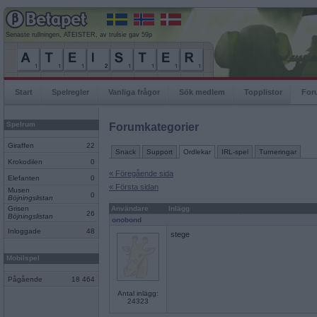
Senaste rullningen, ATEISTER, av trulsie gav 59p
Start
Spelregler
Vanliga frågor
Sök medlem
Topplistor
For
Spelrum
Forumkategorier
Giraffen
22
Snack
Support
Ordlekar
IRL-spel
Turneringar
Krokodilen
0
« Föregående sida
Elefanten
0
« Första sidan
Musen
0
Böjningslistan
Grisen
Användare
Inlägg
26
Böjningslistan
onobond
Inloggade
48
stege
Mobilspel
Pågående
18 464
Antal inlägg:
24323