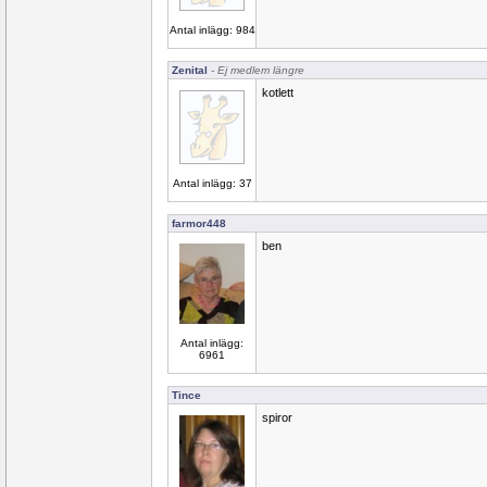
Antal inlägg: 984
Zenital
- Ej medlem längre
kotlett
Antal inlägg: 37
farmor448
ben
Antal inlägg:
6961
Tince
spiror