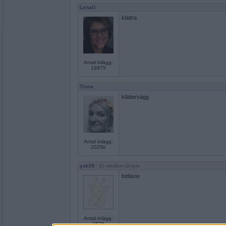
LenaG
klättra
Antal inlägg:
19975
Tinna
klättervägg
Antal inlägg:
20250
yak55
- Ej medlem längre
fotfäste
Antal inlägg:
1536