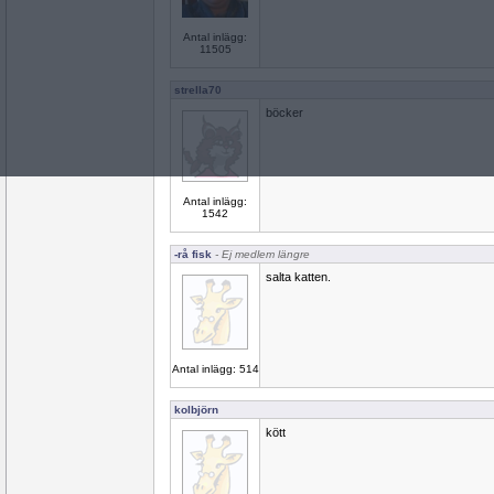
Antal inlägg:
11505
strella70
böcker
Antal inlägg:
1542
-rå fisk
- Ej medlem längre
salta katten.
Antal inlägg: 514
kolbjörn
kött