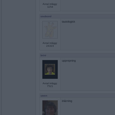
Antal inlägg:
1154
onobond
tautologisk
Antal inlägg:
24323
brini
upprepning
Antal inlägg:
7521
uwen
inlärning