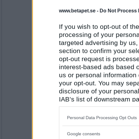
www.betapet.se -
Do Not Process 
uwen
kontaktsvårigheter ( datorn !)
If you wish to opt-out of the
processing of your personal
targeted advertising by us
Antal inlägg:
11505
section to confirm your sel
opt-out request is proces
Gilena
interest-based ads based o
asocial
us or personal information d
your opt-out. You may separ
disclosure of your personal
Antal inlägg:
7250
IAB’s list of downstream pa
also be disclosed by us to 
kolbjörn
Downstream Participants
th
jag
Personal Data Processing Opt Outs
third parties.
Google consents
Please note that this web