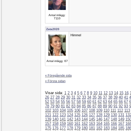
Antal inlägg:
7110
Zata2020
Himmel
Antal inlägg: 67
« Föregående sida
« Första sidan
Visar sida:
1
2
3
4
5
6
7
8
9
10
11
12
13
14
15
16
26
27
28
29
30
31
32
33
34
35
36
37
38
39
40
41
52
53
54
55
56
57
58
59
60
61
62
63
64
65
66
67
78
79
80
81
82
83
84
85
86
87
88
89
90
91
92
93
102
103
104
105
106
107
108
109
110
111
112
113
121
122
123
124
125
126
127
128
129
130
131
13
139
140
141
142
143
144
145
146
147
148
149
15
157
158
159
160
161
162
163
164
165
166
167
16
175
176
177
178
179
180
181
182
183
184
185
18