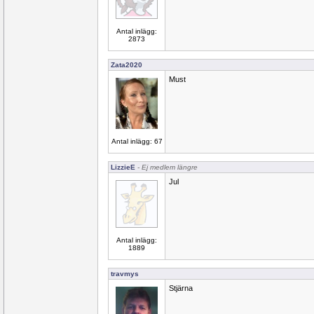
Antal inlägg:
2873
Zata2020
Must
Antal inlägg: 67
LizzieE
- Ej medlem längre
Jul
Antal inlägg:
1889
travmys
Stjärna