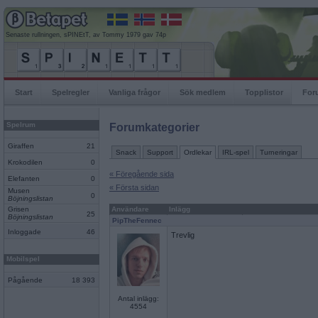
Senaste rullningen, sPINEtT, av Tommy 1979 gav 74p
Start
Spelregler
Vanliga frågor
Sök medlem
Topplistor
For
Spelrum
Forumkategorier
Giraffen
21
Snack
Support
Ordlekar
IRL-spel
Turneringar
Krokodilen
0
« Föregående sida
Elefanten
0
« Första sidan
Musen
0
Böjningslistan
Grisen
Användare
Inlägg
25
Böjningslistan
PipTheFennec
Inloggade
46
Trevlig
Mobilspel
Pågående
18 393
Antal inlägg:
4554