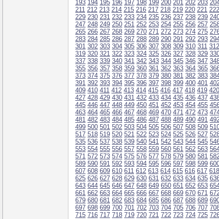
193
194
195
196
197
198
199
200
201
202
203
20
211
212
213
214
215
216
217
218
219
220
221
22
229
230
231
232
233
234
235
236
237
238
239
24
247
248
249
250
251
252
253
254
255
256
257
25
265
266
267
268
269
270
271
272
273
274
275
27
283
284
285
286
287
288
289
290
291
292
293
29
301
302
303
304
305
306
307
308
309
310
311
31
319
320
321
322
323
324
325
326
327
328
329
33
337
338
339
340
341
342
343
344
345
346
347
34
355
356
357
358
359
360
361
362
363
364
365
36
373
374
375
376
377
378
379
380
381
382
383
38
391
392
393
394
395
396
397
398
399
400
401
40
409
410
411
412
413
414
415
416
417
418
419
42
427
428
429
430
431
432
433
434
435
436
437
43
445
446
447
448
449
450
451
452
453
454
455
45
463
464
465
466
467
468
469
470
471
472
473
47
481
482
483
484
485
486
487
488
489
490
491
49
499
500
501
502
503
504
505
506
507
508
509
51
517
518
519
520
521
522
523
524
525
526
527
52
535
536
537
538
539
540
541
542
543
544
545
54
553
554
555
556
557
558
559
560
561
562
563
56
571
572
573
574
575
576
577
578
579
580
581
58
589
590
591
592
593
594
595
596
597
598
599
60
607
608
609
610
611
612
613
614
615
616
617
61
625
626
627
628
629
630
631
632
633
634
635
63
643
644
645
646
647
648
649
650
651
652
653
65
661
662
663
664
665
666
667
668
669
670
671
67
679
680
681
682
683
684
685
686
687
688
689
69
697
698
699
700
701
702
703
704
705
706
707
70
715
716
717
718
719
720
721
722
723
724
725
72