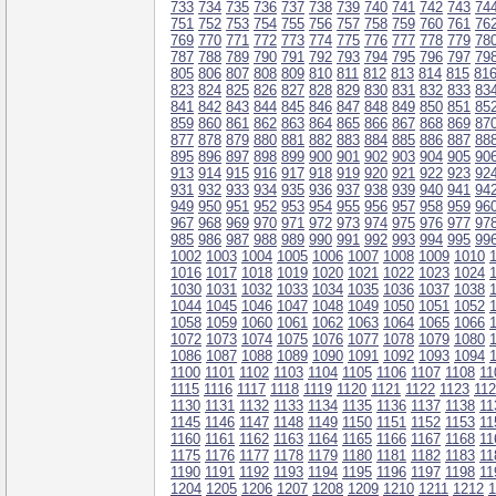
733
734
735
736
737
738
739
740
741
742
743
74
751
752
753
754
755
756
757
758
759
760
761
76
769
770
771
772
773
774
775
776
777
778
779
78
787
788
789
790
791
792
793
794
795
796
797
79
805
806
807
808
809
810
811
812
813
814
815
81
823
824
825
826
827
828
829
830
831
832
833
83
841
842
843
844
845
846
847
848
849
850
851
85
859
860
861
862
863
864
865
866
867
868
869
87
877
878
879
880
881
882
883
884
885
886
887
88
895
896
897
898
899
900
901
902
903
904
905
90
913
914
915
916
917
918
919
920
921
922
923
92
931
932
933
934
935
936
937
938
939
940
941
94
949
950
951
952
953
954
955
956
957
958
959
96
967
968
969
970
971
972
973
974
975
976
977
97
985
986
987
988
989
990
991
992
993
994
995
99
1002
1003
1004
1005
1006
1007
1008
1009
1010
1016
1017
1018
1019
1020
1021
1022
1023
1024
1030
1031
1032
1033
1034
1035
1036
1037
1038
1044
1045
1046
1047
1048
1049
1050
1051
1052
1058
1059
1060
1061
1062
1063
1064
1065
1066
1072
1073
1074
1075
1076
1077
1078
1079
1080
1086
1087
1088
1089
1090
1091
1092
1093
1094
1100
1101
1102
1103
1104
1105
1106
1107
1108
11
1115
1116
1117
1118
1119
1120
1121
1122
1123
11
1130
1131
1132
1133
1134
1135
1136
1137
1138
11
1145
1146
1147
1148
1149
1150
1151
1152
1153
11
1160
1161
1162
1163
1164
1165
1166
1167
1168
11
1175
1176
1177
1178
1179
1180
1181
1182
1183
11
1190
1191
1192
1193
1194
1195
1196
1197
1198
11
1204
1205
1206
1207
1208
1209
1210
1211
1212
1