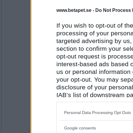
travmys
www.betapet.se -
Do Not Process 
Käck
If you wish to opt-out of the
processing of your personal
targeted advertising by us
Antal inlägg:
7110
section to confirm your sel
PipTheFennec
opt-out request is proces
Pigg
interest-based ads based o
us or personal information d
your opt-out. You may separ
disclosure of your personal
Antal inlägg:
4554
IAB’s list of downstream pa
SmålandsMira
also be disclosed by us to 
Musse
Downstream Participants
th
Personal Data Processing Opt Outs
third parties.
Google consents
Please note that this web
Antal inlägg: