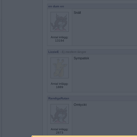
en dum en
Snäll
Antal inlägg:
13194
LizzieE
- Ej medlem längre
Sympatisk
Antal inlägg:
1889
RandigaRutan
Omtyckt
Antal inlägg:
2873