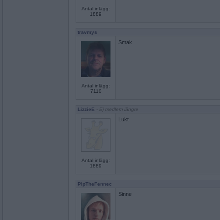
Antal inlägg:
1889
travmys
Smak
Antal inlägg:
7110
LizzieE
- Ej medlem längre
Lukt
Antal inlägg:
1889
PipTheFennec
Sinne