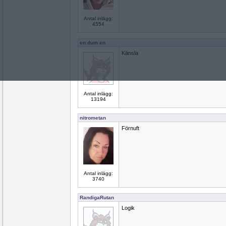
Antal inlägg:
4554
en dum en
Känsla
Antal inlägg:
13194
nitrometan
Förnuft
Antal inlägg:
3740
RandigaRutan
Logik