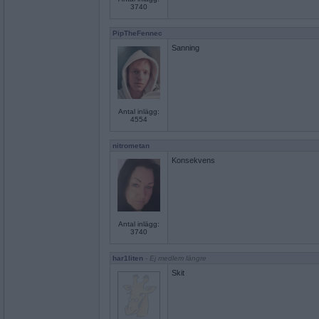
3740
PipTheFennec
Sanning
Antal inlägg:
4554
nitrometan
Konsekvens
Antal inlägg:
3740
har1liten
- Ej medlem längre
Skit