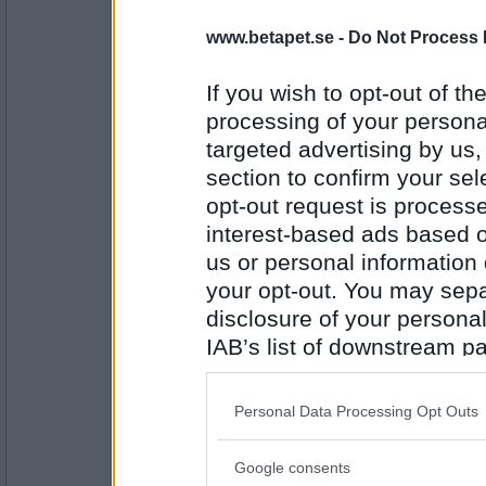
har1liten
- Ej medlem längre
www.betapet.se -
Do Not Process 
Buller
If you wish to opt-out of the
processing of your personal
targeted advertising by us
Antal inlägg:
1906
section to confirm your sel
Bellarom
- Ej medlem längre
opt-out request is proces
Byn
interest-based ads based o
us or personal information d
your opt-out. You may separ
Antal inlägg:
disclosure of your personal
4220
IAB’s list of downstream pa
har1liten
- Ej medlem längre
also be disclosed by us to 
Edsbyn
Downstream Participants
th
Personal Data Processing Opt Outs
third parties.
Google consents
Antal inlägg:
Please note that this web
1906