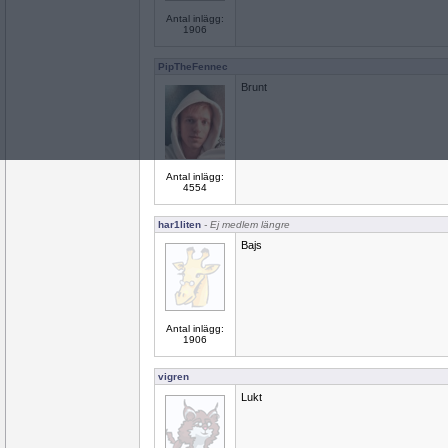
Antal inlägg:
1906
PipTheFennec
Brunt
Antal inlägg:
4554
har1liten
- Ej medlem längre
Bajs
Antal inlägg:
1906
vigren
Lukt