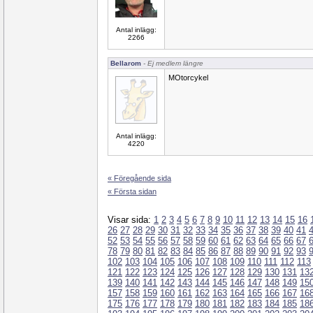
Antal inlägg:
2266
Bellarom
- Ej medlem längre
MOtorcykel
Antal inlägg:
4220
« Föregående sida
« Första sidan
Visar sida:
1
2
3
4
5
6
7
8
9
10
11
12
13
14
15
16
26
27
28
29
30
31
32
33
34
35
36
37
38
39
40
41
52
53
54
55
56
57
58
59
60
61
62
63
64
65
66
67
78
79
80
81
82
83
84
85
86
87
88
89
90
91
92
93
102
103
104
105
106
107
108
109
110
111
112
113
121
122
123
124
125
126
127
128
129
130
131
13
139
140
141
142
143
144
145
146
147
148
149
15
157
158
159
160
161
162
163
164
165
166
167
16
175
176
177
178
179
180
181
182
183
184
185
18