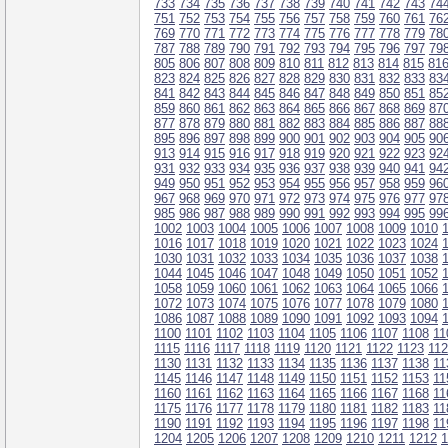
733
734
735
736
737
738
739
740
741
742
743
74
751
752
753
754
755
756
757
758
759
760
761
76
769
770
771
772
773
774
775
776
777
778
779
78
787
788
789
790
791
792
793
794
795
796
797
79
805
806
807
808
809
810
811
812
813
814
815
81
823
824
825
826
827
828
829
830
831
832
833
83
841
842
843
844
845
846
847
848
849
850
851
85
859
860
861
862
863
864
865
866
867
868
869
87
877
878
879
880
881
882
883
884
885
886
887
88
895
896
897
898
899
900
901
902
903
904
905
90
913
914
915
916
917
918
919
920
921
922
923
92
931
932
933
934
935
936
937
938
939
940
941
94
949
950
951
952
953
954
955
956
957
958
959
96
967
968
969
970
971
972
973
974
975
976
977
97
985
986
987
988
989
990
991
992
993
994
995
99
1002
1003
1004
1005
1006
1007
1008
1009
1010
1016
1017
1018
1019
1020
1021
1022
1023
1024
1030
1031
1032
1033
1034
1035
1036
1037
1038
1044
1045
1046
1047
1048
1049
1050
1051
1052
1058
1059
1060
1061
1062
1063
1064
1065
1066
1072
1073
1074
1075
1076
1077
1078
1079
1080
1086
1087
1088
1089
1090
1091
1092
1093
1094
1100
1101
1102
1103
1104
1105
1106
1107
1108
11
1115
1116
1117
1118
1119
1120
1121
1122
1123
11
1130
1131
1132
1133
1134
1135
1136
1137
1138
11
1145
1146
1147
1148
1149
1150
1151
1152
1153
11
1160
1161
1162
1163
1164
1165
1166
1167
1168
11
1175
1176
1177
1178
1179
1180
1181
1182
1183
11
1190
1191
1192
1193
1194
1195
1196
1197
1198
11
1204
1205
1206
1207
1208
1209
1210
1211
1212
1