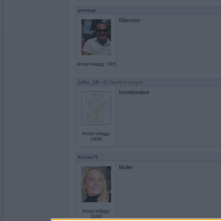
pewege
Båtmotor
Antal inlägg: 185
Lillie_19
- Ej medlem längre
Inombordare
Antal inlägg:
1999
Krista75
Muller
Antal inlägg:
1183