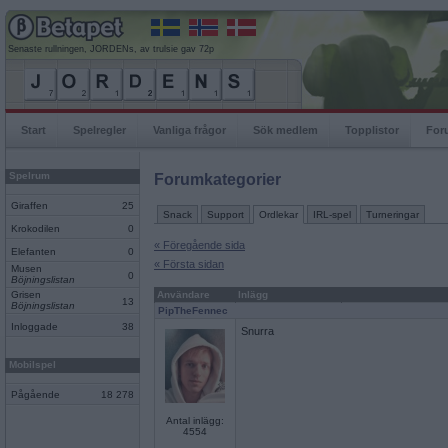
Senaste rullningen, JORDENs, av trulsie gav 72p
Start
Spelregler
Vanliga frågor
Sök medlem
Topplistor
For
Spelrum
Forumkategorier
Giraffen
25
Snack
Support
Ordlekar
IRL-spel
Turneringar
Krokodilen
0
« Föregående sida
Elefanten
0
« Första sidan
Musen
0
Böjningslistan
Grisen
Användare
Inlägg
13
Böjningslistan
PipTheFennec
Inloggade
38
Snurra
Mobilspel
Pågående
18 278
Antal inlägg:
4554