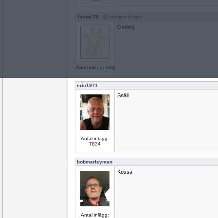
Yvette 79
- Ej medlem längre
Goding
Antal inlägg: 140
eric1971
Snäll
Antal inlägg:
7834
bobmarleyman
Kossa
Antal inlägg: