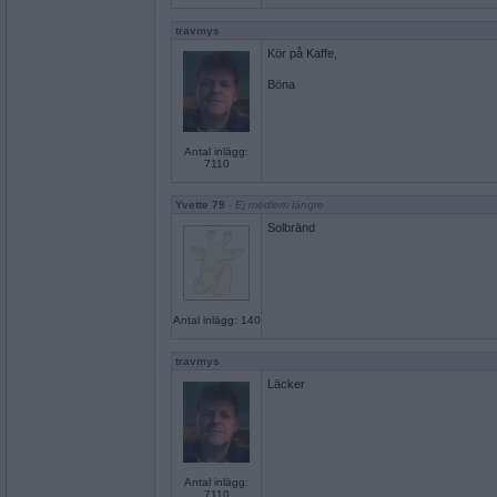
travmys
Kör på Kaffe,
Böna
Antal inlägg:
7110
Yvette 79
- Ej medlem längre
Solbränd
Antal inlägg: 140
travmys
Läcker
Antal inlägg:
7110