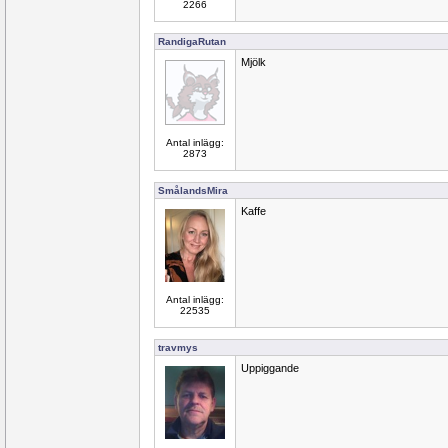
2266
RandigaRutan
Mjölk
Antal inlägg:
2873
SmålandsMira
Kaffe
Antal inlägg:
22535
travmys
Uppiggande