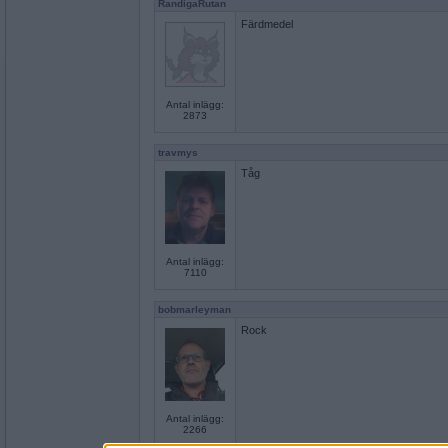
RandigaRutan
Färdmedel
Antal inlägg:
2873
travmys
Tåg
Antal inlägg:
7110
bobmarleyman
Rock
Antal inlägg:
2266