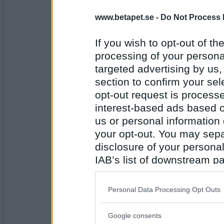
RandigaRutan
www.betapet.se -
Do Not Process 
Morgon
If you wish to opt-out of the
processing of your personal
Antal inlägg:
2873
targeted advertising by us
section to confirm your sel
sagofjaril
- Ej medlem längre
opt-out request is proces
Tidigt
interest-based ads based o
us or personal information d
your opt-out. You may separ
Antal inlägg: 126
disclosure of your personal
LizzieE
- Ej medlem längre
IAB’s list of downstream pa
Otta
also be disclosed by us to 
Downstream Participants
th
Personal Data Processing Opt Outs
third parties.
Antal inlägg:
1889
Google consents
Please note that this web