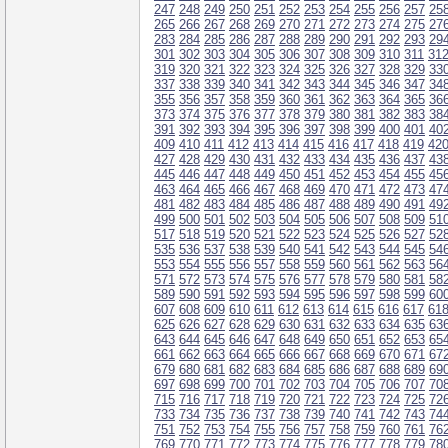
247
248
249
250
251
252
253
254
255
256
257
25
265
266
267
268
269
270
271
272
273
274
275
27
283
284
285
286
287
288
289
290
291
292
293
29
301
302
303
304
305
306
307
308
309
310
311
31
319
320
321
322
323
324
325
326
327
328
329
33
337
338
339
340
341
342
343
344
345
346
347
34
355
356
357
358
359
360
361
362
363
364
365
36
373
374
375
376
377
378
379
380
381
382
383
38
391
392
393
394
395
396
397
398
399
400
401
40
409
410
411
412
413
414
415
416
417
418
419
42
427
428
429
430
431
432
433
434
435
436
437
43
445
446
447
448
449
450
451
452
453
454
455
45
463
464
465
466
467
468
469
470
471
472
473
47
481
482
483
484
485
486
487
488
489
490
491
49
499
500
501
502
503
504
505
506
507
508
509
51
517
518
519
520
521
522
523
524
525
526
527
52
535
536
537
538
539
540
541
542
543
544
545
54
553
554
555
556
557
558
559
560
561
562
563
56
571
572
573
574
575
576
577
578
579
580
581
58
589
590
591
592
593
594
595
596
597
598
599
60
607
608
609
610
611
612
613
614
615
616
617
61
625
626
627
628
629
630
631
632
633
634
635
63
643
644
645
646
647
648
649
650
651
652
653
65
661
662
663
664
665
666
667
668
669
670
671
67
679
680
681
682
683
684
685
686
687
688
689
69
697
698
699
700
701
702
703
704
705
706
707
70
715
716
717
718
719
720
721
722
723
724
725
72
733
734
735
736
737
738
739
740
741
742
743
74
751
752
753
754
755
756
757
758
759
760
761
76
769
770
771
772
773
774
775
776
777
778
779
78