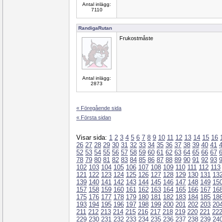
Antal inlägg:
7110
RandigaRutan
Frukostmåste
Antal inlägg:
2873
« Föregående sida
« Första sidan
Visar sida:
1
2
3
4
5
6
7
8
9
10
11
12
13
14
15
16
26
27
28
29
30
31
32
33
34
35
36
37
38
39
40
41
52
53
54
55
56
57
58
59
60
61
62
63
64
65
66
67
78
79
80
81
82
83
84
85
86
87
88
89
90
91
92
93
102
103
104
105
106
107
108
109
110
111
112
113
121
122
123
124
125
126
127
128
129
130
131
13
139
140
141
142
143
144
145
146
147
148
149
15
157
158
159
160
161
162
163
164
165
166
167
16
175
176
177
178
179
180
181
182
183
184
185
18
193
194
195
196
197
198
199
200
201
202
203
20
211
212
213
214
215
216
217
218
219
220
221
22
229
230
231
232
233
234
235
236
237
238
239
24