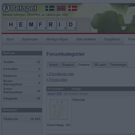
Senaste rullningen, HEmFRId, av cabarita gav 100p
Start
Spelregler
Vanliga frågor
Sök medlem
Topplistor
For
Spelrum
Forumkategorier
Giraffen
31
Snack
Support
Ordlekar
IRL-spel
Turneringar
Krokodilen
0
« Föregående sida
Elefanten
0
« Första sidan
Musen
0
Böjningslistan
Grisen
Användare
Inlägg
18
Böjningslistan
zassi 123
- Ej medlem längre
Inloggade
49
Porsche
Mobilspel
Pågående
18 463
Antal inlägg: 161