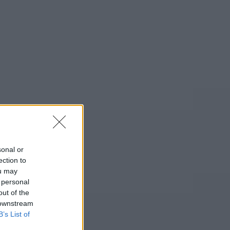
sonal or
ection to
ou may
 personal
out of the
 downstream
B’s List of