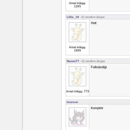
Antal inlägg:
1285
Lillie_19
- Ej medlem längre
Helt
Antal inlägg:
1999
Naomi77
- Ej medlem längre
Fullständigt
Antal inlägg: 773
lovesun
Komplett