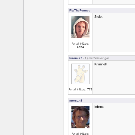
PipTheFennec
Stulet
Antal inlägg:
4554
Naomi77
- Ej medlem längre
Kriminellt
Antal inlägg: 773
morsan3
Inbrott
Antal inlägg: