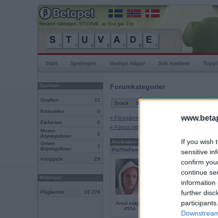
Senaste rullningen, STUVAdE, av Eva gav 77p
Start
Spelregler
Vanliga frågor
Sök medlem
Toppl
Spelrum
Forumkategorier
Giraffen
22
Snack
Support
Ordlekar
IRL-spel
Tu
Krokodilen
0
www.betap
« Föregående sida
Elefanten
0
« Första sidan
Musen
0
Böjningslistan
If you wish 
Användare
Inlägg
Grisen
7
Böjningslistan
PipTheFennec
sensitive in
Inloggade
29
Noter
confirm you
continue se
Mobilspel
information 
further disc
Pågående
18 278
participants
Antal inlägg:
4554
Downstream 