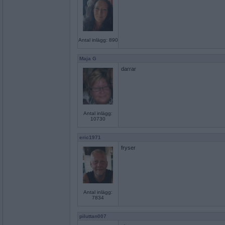
Antal inlägg: 890
Maja G
darrar
Antal inlägg:
10730
eric1971
fryser
Antal inlägg:
7834
piluttan007