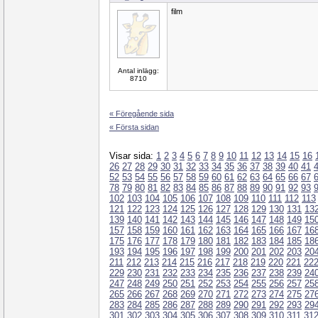
film
Antal inlägg:
8710
« Föregående sida
« Första sidan
Visar sida:
1
2
3
4
5
6
7
8
9
10
11
12
13
14
15
16
26
27
28
29
30
31
32
33
34
35
36
37
38
39
40
41
52
53
54
55
56
57
58
59
60
61
62
63
64
65
66
67
78
79
80
81
82
83
84
85
86
87
88
89
90
91
92
93
102
103
104
105
106
107
108
109
110
111
112
113
121
122
123
124
125
126
127
128
129
130
131
13
139
140
141
142
143
144
145
146
147
148
149
15
157
158
159
160
161
162
163
164
165
166
167
16
175
176
177
178
179
180
181
182
183
184
185
18
193
194
195
196
197
198
199
200
201
202
203
20
211
212
213
214
215
216
217
218
219
220
221
22
229
230
231
232
233
234
235
236
237
238
239
24
247
248
249
250
251
252
253
254
255
256
257
25
265
266
267
268
269
270
271
272
273
274
275
27
283
284
285
286
287
288
289
290
291
292
293
29
301
302
303
304
305
306
307
308
309
310
311
31