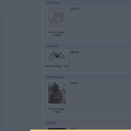
eva-leva
cirkus
Antal inlägg:
15408
La flaca
allergi
Antal inlägg: 105
mrsmaggart
nysa
Antal inlägg:
7928
elgen5
snor