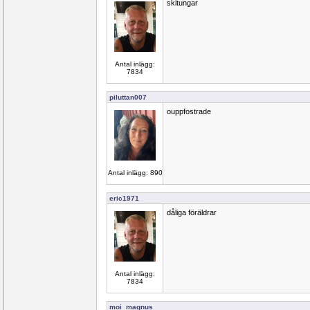
skitungar
Antal inlägg:
7834
piluttan007
ouppfostrade
Antal inlägg: 890
eric1971
dåliga föräldrar
Antal inlägg:
7834
moi_magnus