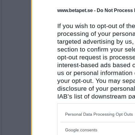
www.betapet.se -
Do Not Process 
If you wish to opt-out of the
Antal inlägg:
1740
processing of your personal
IVIilla
targeted advertising by us
Grönt
section to confirm your sel
opt-out request is proces
interest-based ads based o
Antal inlägg: 1
us or personal information d
your opt-out. You may separ
Shylster
disclosure of your personal
igelkott
IAB’s list of downstream pa
also be disclosed by us to 
Downstream Participants
th
Personal Data Processing Opt Outs
Antal inlägg: 943
third parties.
elgen5
Google consents
grymtande
Please note that this web