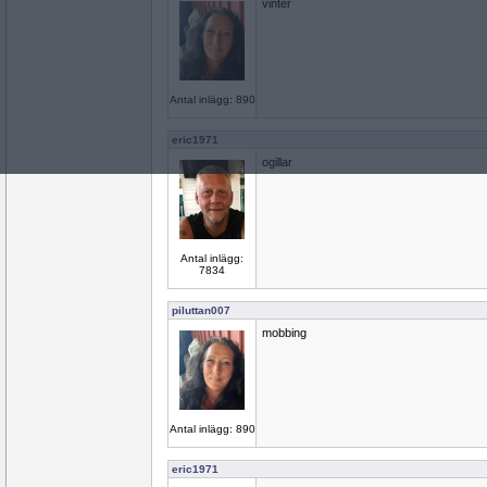
vinter
Antal inlägg: 890
eric1971
ogillar
Antal inlägg:
7834
piluttan007
mobbing
Antal inlägg: 890
eric1971