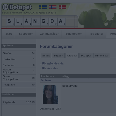
Senaste rullningen, SlÄNGDA, av kjell11 gav 154p
Start
Spelregler
Vanliga frågor
Sök medlem
Topplistor
For
Spelrum
Forumkategorier
Giraffen
24
Snack
Support
Ordlekar
IRL-spel
Turneringar
Krokodilen
1
« Föregående sida
Elefanten
0
« Första sidan
Musen
1
Böjningslistan
Grisen
Användare
Inlägg
19
Böjningslistan
Dr Juan
Inloggade
45
sockervadd
Mobilspel
Pågående
18 513
Antal inlägg: 273