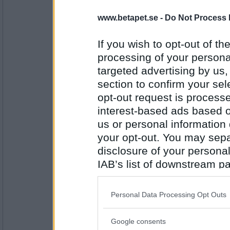
brini
www.betapet.se -
Do Not Process 
mygg
If you wish to opt-out of the
processing of your personal
Antal inlägg:
targeted advertising by us
7521
section to confirm your sel
onobond
opt-out request is proces
snarstucken
interest-based ads based o
us or personal information d
your opt-out. You may separ
Antal inlägg:
disclosure of your personal
24323
IAB’s list of downstream pa
bostonchick
also be disclosed by us to 
Surputte
Downstream Participants
th
Personal Data Processing Opt Outs
third parties.
Google consents
Antal inlägg: 571
Please note that this web