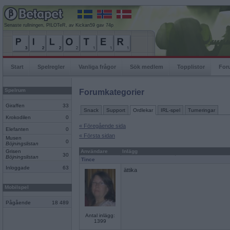
Senaste rullningen, PILOTeR, av Kickan59 gav 74p
Start
Spelregler
Vanliga frågor
Sök medlem
Topplistor
For
Spelrum
Forumkategorier
Giraffen
33
Snack
Support
Ordlekar
IRL-spel
Turneringar
Krokodilen
0
« Föregående sida
Elefanten
0
« Första sidan
Musen
0
Böjningslistan
Grisen
Användare
Inlägg
30
Böjningslistan
Tince
Inloggade
63
ättika
Mobilspel
Pågående
18 489
Antal inlägg:
1399