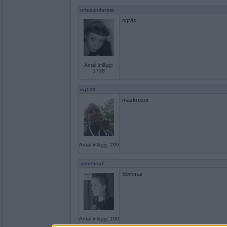
missundersto
ogräs
Antal inlägg:
1738
vg123
maskrosor
Antal inlägg: 299
anneliea1
Sommar
Antal inlägg: 100