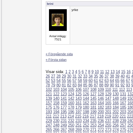
brini
yrke
Antal inlägg:
7521
« Föregående sida
« Första sidan
Visar sida:
1
2
3
4
5
6
7
8
9
10
11
12
13
14
15
16
26
27
28
29
30
31
32
33
34
35
36
37
38
39
40
41
52
53
54
55
56
57
58
59
60
61
62
63
64
65
66
67
78
79
80
81
82
83
84
85
86
87
88
89
90
91
92
93
102
103
104
105
106
107
108
109
110
111
112
113
121
122
123
124
125
126
127
128
129
130
131
13
139
140
141
142
143
144
145
146
147
148
149
15
157
158
159
160
161
162
163
164
165
166
167
16
175
176
177
178
179
180
181
182
183
184
185
18
193
194
195
196
197
198
199
200
201
202
203
20
211
212
213
214
215
216
217
218
219
220
221
22
229
230
231
232
233
234
235
236
237
238
239
24
247
248
249
250
251
252
253
254
255
256
257
25
265
266
267
268
269
270
271
272
273
274
275
27