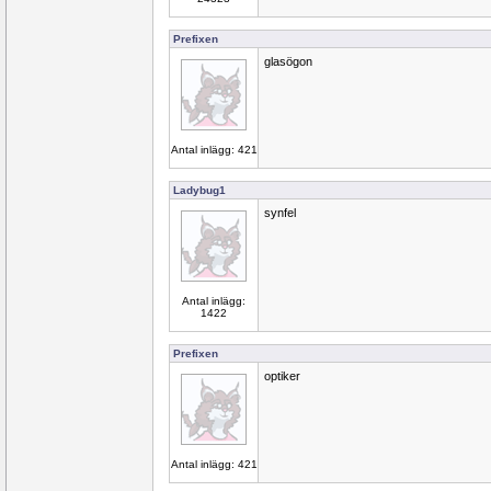
Prefixen
glasögon
Antal inlägg: 421
Ladybug1
synfel
Antal inlägg:
1422
Prefixen
optiker
Antal inlägg: 421