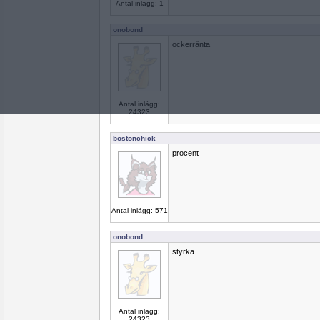
Antal inlägg: 1
onobond
ockerränta
Antal inlägg:
24323
bostonchick
procent
Antal inlägg: 571
onobond
styrka
Antal inlägg:
24323