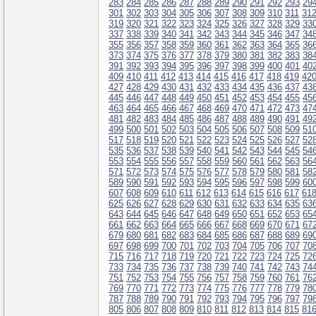
283
284
285
286
287
288
289
290
291
292
293
29
301
302
303
304
305
306
307
308
309
310
311
31
319
320
321
322
323
324
325
326
327
328
329
33
337
338
339
340
341
342
343
344
345
346
347
34
355
356
357
358
359
360
361
362
363
364
365
36
373
374
375
376
377
378
379
380
381
382
383
38
391
392
393
394
395
396
397
398
399
400
401
40
409
410
411
412
413
414
415
416
417
418
419
42
427
428
429
430
431
432
433
434
435
436
437
43
445
446
447
448
449
450
451
452
453
454
455
45
463
464
465
466
467
468
469
470
471
472
473
47
481
482
483
484
485
486
487
488
489
490
491
49
499
500
501
502
503
504
505
506
507
508
509
51
517
518
519
520
521
522
523
524
525
526
527
52
535
536
537
538
539
540
541
542
543
544
545
54
553
554
555
556
557
558
559
560
561
562
563
56
571
572
573
574
575
576
577
578
579
580
581
58
589
590
591
592
593
594
595
596
597
598
599
60
607
608
609
610
611
612
613
614
615
616
617
61
625
626
627
628
629
630
631
632
633
634
635
63
643
644
645
646
647
648
649
650
651
652
653
65
661
662
663
664
665
666
667
668
669
670
671
67
679
680
681
682
683
684
685
686
687
688
689
69
697
698
699
700
701
702
703
704
705
706
707
70
715
716
717
718
719
720
721
722
723
724
725
72
733
734
735
736
737
738
739
740
741
742
743
74
751
752
753
754
755
756
757
758
759
760
761
76
769
770
771
772
773
774
775
776
777
778
779
78
787
788
789
790
791
792
793
794
795
796
797
79
805
806
807
808
809
810
811
812
813
814
815
81