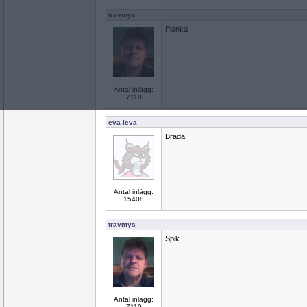
travmys
Planka
Antal inlägg:
7110
eva-leva
Bräda
Antal inlägg:
15408
travmys
Spik
Antal inlägg:
7110