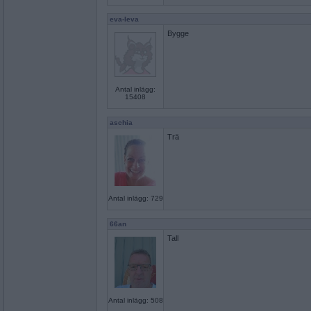
eva-leva
Bygge
Antal inlägg:
15408
aschia
Trä
Antal inlägg: 729
66an
Tall
Antal inlägg: 508