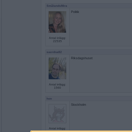
SmålandsMira
Politik
Antal inlägg:
22535
saerdna82
Riksdagshuset
Antal inlägg:
1560
hon
Stockholm
Antal inlägg:
5144