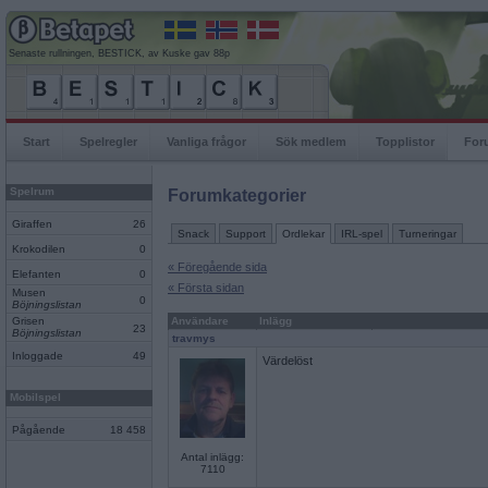
Senaste rullningen, BESTICK, av Kuske gav 88p
Start
Spelregler
Vanliga frågor
Sök medlem
Topplistor
For
Spelrum
Forumkategorier
Giraffen
26
Snack
Support
Ordlekar
IRL-spel
Turneringar
Krokodilen
0
« Föregående sida
Elefanten
0
« Första sidan
Musen
0
Böjningslistan
Grisen
Användare
Inlägg
23
Böjningslistan
travmys
Inloggade
49
Värdelöst
Mobilspel
Pågående
18 458
Antal inlägg:
7110