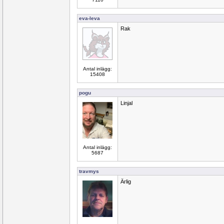
eva-leva
Rak
Antal inlägg:
15408
pogu
Linjal
Antal inlägg:
5687
travmys
Ärlig