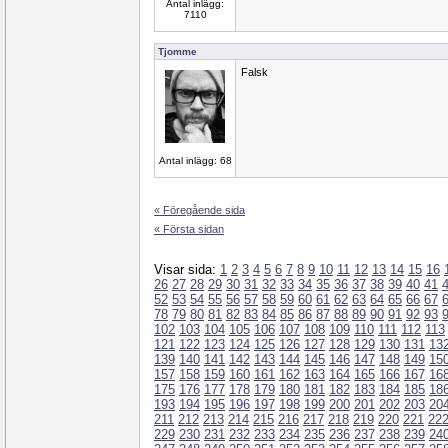
Antal inlägg:
7110
Tjomme
Falsk
Antal inlägg: 68
« Föregående sida
« Första sidan
Visar sida:
1
2
3
4
5
6
7
8
9
10
11
12
13
14
15
16
26
27
28
29
30
31
32
33
34
35
36
37
38
39
40
41
52
53
54
55
56
57
58
59
60
61
62
63
64
65
66
67
78
79
80
81
82
83
84
85
86
87
88
89
90
91
92
93
102
103
104
105
106
107
108
109
110
111
112
113
121
122
123
124
125
126
127
128
129
130
131
13
139
140
141
142
143
144
145
146
147
148
149
15
157
158
159
160
161
162
163
164
165
166
167
16
175
176
177
178
179
180
181
182
183
184
185
18
193
194
195
196
197
198
199
200
201
202
203
20
211
212
213
214
215
216
217
218
219
220
221
22
229
230
231
232
233
234
235
236
237
238
239
24