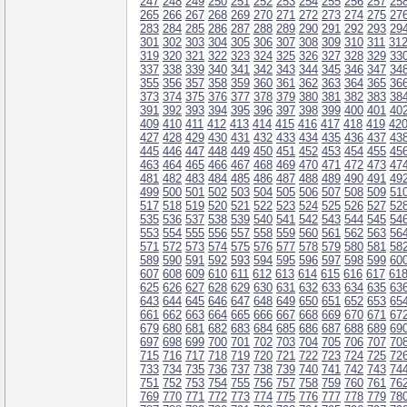
247
248
249
250
251
252
253
254
255
256
257
25
265
266
267
268
269
270
271
272
273
274
275
27
283
284
285
286
287
288
289
290
291
292
293
29
301
302
303
304
305
306
307
308
309
310
311
31
319
320
321
322
323
324
325
326
327
328
329
33
337
338
339
340
341
342
343
344
345
346
347
34
355
356
357
358
359
360
361
362
363
364
365
36
373
374
375
376
377
378
379
380
381
382
383
38
391
392
393
394
395
396
397
398
399
400
401
40
409
410
411
412
413
414
415
416
417
418
419
42
427
428
429
430
431
432
433
434
435
436
437
43
445
446
447
448
449
450
451
452
453
454
455
45
463
464
465
466
467
468
469
470
471
472
473
47
481
482
483
484
485
486
487
488
489
490
491
49
499
500
501
502
503
504
505
506
507
508
509
51
517
518
519
520
521
522
523
524
525
526
527
52
535
536
537
538
539
540
541
542
543
544
545
54
553
554
555
556
557
558
559
560
561
562
563
56
571
572
573
574
575
576
577
578
579
580
581
58
589
590
591
592
593
594
595
596
597
598
599
60
607
608
609
610
611
612
613
614
615
616
617
61
625
626
627
628
629
630
631
632
633
634
635
63
643
644
645
646
647
648
649
650
651
652
653
65
661
662
663
664
665
666
667
668
669
670
671
67
679
680
681
682
683
684
685
686
687
688
689
69
697
698
699
700
701
702
703
704
705
706
707
70
715
716
717
718
719
720
721
722
723
724
725
72
733
734
735
736
737
738
739
740
741
742
743
74
751
752
753
754
755
756
757
758
759
760
761
76
769
770
771
772
773
774
775
776
777
778
779
78